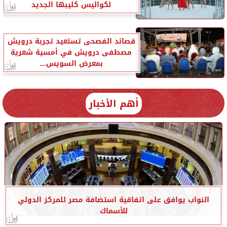
لكواليس كليبها الجديد
قصائد الفصحى تستعيد تجربة درويش
مصطفى درويش في أمسية شعرية
بمعرض السويس...
أهم الأخبار
النواب يوافق على اتفاقية استضافة مصر للمركز الدولي
للأسماك