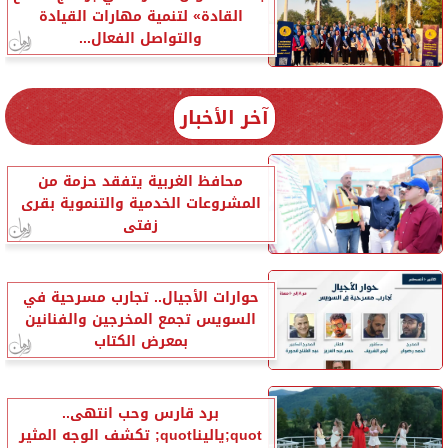
القادة» لتنمية مهارات القيادة
والتواصل الفعال...
آخر الأخبار
محافظ الغربية يتفقد حزمة من
المشروعات الخدمية والتنموية بقرى
زفتى
حوارات الأجيال.. تجارب مسرحية في
السويس تجمع المخرجين والفنانين
بمعرض الكتاب
برد قارس وحب انتهى..
quot;ياليناquot; تكشف الوجه المثير