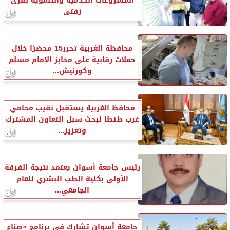
المشروعات الخدمية والتنموية بقرى
زفتى
محافظة الغربية تحرر15 محضرًا خلال
حملات رقابية على مخابز الإمام مسلم
وكورنيش...
محافظ الغربية يستقبل نقيب محامي
غرب طنطا لبحث سبل التعاون المشترك
وتعزيز...
رئيس جامعة أسوان يعتمد نتيجة الفرقة
الأولى بكلية الطب البشري للعام
الجامعي...
جامعة أسوان تشارك في برنامج «صناع