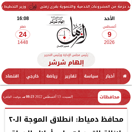
لمشروعات الخدمية والتنموية بقرى زفتى
وزير التخطيط يتابع استعدادات
الأحد
16:08
أغسطس
صفر
24
9
1448
2026
رئيس مجلس الإدارة ورئيس التحرير
إلهام شرشر
أخبار
سياسة
تقارير
رياضة
خارجي
اقتصاد
محافظات
السبت، 13 أغسطس 2022
08:23 مـ
بتوقيت القاهرة
محافظ دمياط: انطلاق الموجة الـ٢٠