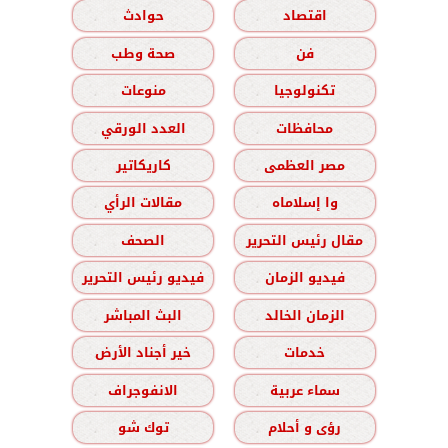
اقتصاد
حوادث
فن
صحة وطب
تكنولوجيا
منوعات
محافظات
العدد الورقي
مصر العظمى
كاريكاتير
وا إسلاماه
مقالات الرأي
مقال رئيس التحرير
الصحف
فيديو الزمان
فيديو رئيس التحرير
الزمان الخالد
البث المباشر
خدمات
خير أجناد الأرض
سماء عربية
الانفوجراف
رؤى و أحلام
توك شو