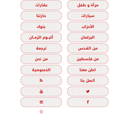
مرأة و طفل
عقارات
سيارات
حارتنا
الأحزاب
بنوك
البرلمان
ألبــوم الزمــان
من القدس
ترجمة
من فلسطين
من نحن
اعلن معنا
الخصوصية
اتصل بنا





جميع الحقوق محفوظة
©