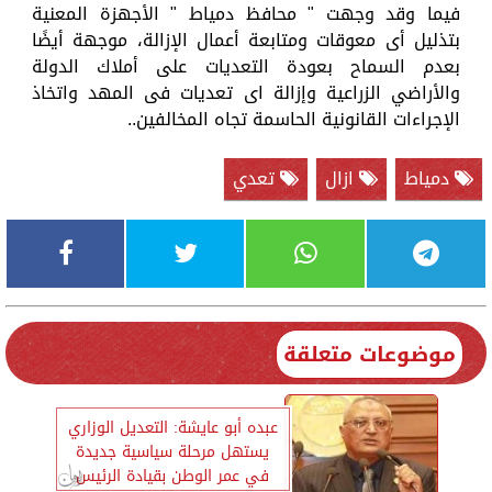
فيما وقد وجهت " محافظ دمياط " الأجهزة المعنية
بتذليل أى معوقات ومتابعة أعمال الإزالة، موجهة أيضًا
بعدم السماح بعودة التعديات على أملاك الدولة
والأراضي الزراعية وإزالة اى تعديات فى المهد واتخاذ
الإجراءات القانونية الحاسمة تجاه المخالفين..
دمياط
ازال
تعدي
موضوعات متعلقة
عبده أبو عايشة: التعديل الوزاري
يستهل مرحلة سياسية جديدة
في عمر الوطن بقيادة الرئيس