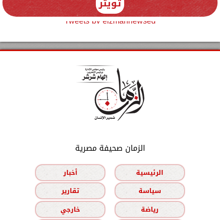
تويتر
Tweets by elzmannewseg
الزمان صحيفة مصرية
الرئيسية
أخبار
سياسة
تقارير
رياضة
خارجي