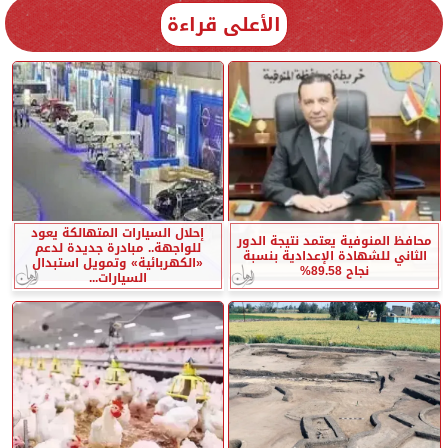
الأعلى قراءة
إحلال السيارات المتهالكة يعود
محافظ المنوفية يعتمد نتيجة الدور
للواجهة.. مبادرة جديدة لدعم
الثاني للشهادة الإعدادية بنسبة
«الكهربائية» وتمويل استبدال
نجاح 89.58%
السيارات...