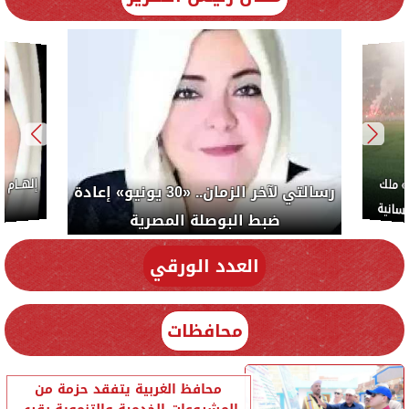
ب: «صلاح» ملك
رسالتي لآخر الزمان.. «30 يونيو» إعادة
سلام والإنسانية
ضبط البوصلة المصرية
العدد الورقي
محافظات
محافظ الغربية يتفقد حزمة من