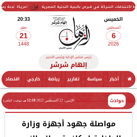
شركة في قبرص بالبنية التحتية المصرية
أمريكا: لجنة بمجلس الشيوخ تح
الخميس
20:33
أغسطس
صفر
21
6
1448
2026
رئيس مجلس الإدارة ورئيس التحرير
إلهام شرشر
أخبار
سياسة
تقارير
رياضة
خارجي
اقتصاد
حوادث
الإثنين، 22 أغسطس 2022
12:18 مـ
بتوقيت القاهرة
مواصلة جهود أجهزة وزارة