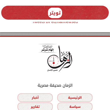
تويتر
Tweets by elzmannewseg
الزمان صحيفة مصرية
الرئيسية
أخبار
سياسة
تقارير