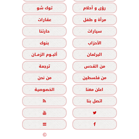
رؤى و أحلام
توك شو
مرأة و طفل
عقارات
سيارات
حارتنا
الأحزاب
بنوك
البرلمان
ألبــوم الزمــان
من القدس
ترجمة
من فلسطين
من نحن
اعلن معنا
الخصوصية
اتصل بنا





جميع الحقوق محفوظة
©