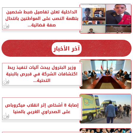
الداخلية تعلن تفاصيل ضبط شخصين
بتهمة النصب على المواطنين بانتحال
صفة قضائية...
آخر الأخبار
وزير البترول يبحث آليات تنفيذ ربط
اكتشافات الشركة في قبرص بالبنية
التحتية...
إصابة 8 أشخاص إثر انقلاب ميكروباص
على الصحراوي الغربي بالمنيا