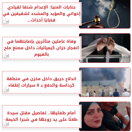
جنايات المنيا: الإعدام شنقا لقيادي
إخواني والمؤبد والمشدد لشقيقين في
قضايا أحداث...
وفاة عاملين متأثرين بإصابتهما في
انفجار خزان كيميائيات داخل مصنع ملح
بالفيوم
اندلاع حريق داخل مخزن في منطقة
كرداسة والدفع بـ 8 سيارات إطفاء
أمام طفليها.. تفاصيل مقتل سيدة
طعنًا على يد زوجها في شبرا الخيمة