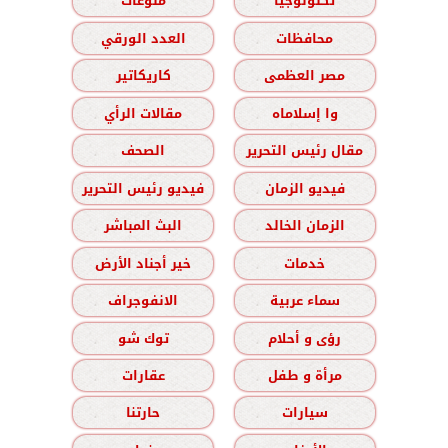
تكنولوجيا
منوعات
محافظات
العدد الورقي
مصر العظمى
كاريكاتير
وا إسلاماه
مقالات الرأي
مقال رئيس التحرير
الصحف
فيديو الزمان
فيديو رئيس التحرير
الزمان الخالد
البث المباشر
خدمات
خير أجناد الأرض
سماء عربية
الانفوجراف
رؤى و أحلام
توك شو
مرأة و طفل
عقارات
سيارات
حارتنا