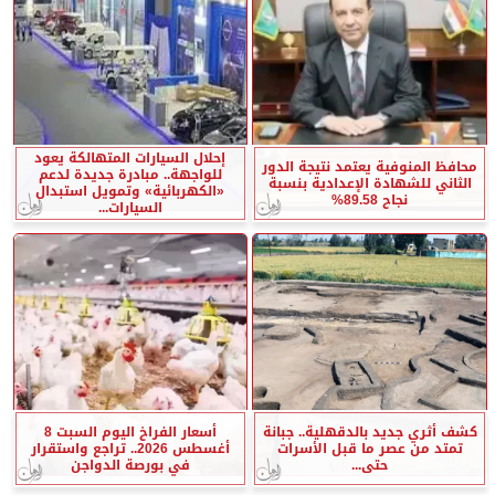
إحلال السيارات المتهالكة يعود
محافظ المنوفية يعتمد نتيجة الدور
للواجهة.. مبادرة جديدة لدعم
الثاني للشهادة الإعدادية بنسبة
«الكهربائية» وتمويل استبدال
نجاح 89.58%
السيارات...
كشف أثري جديد بالدقهلية.. جبانة
أسعار الفراخ اليوم السبت 8
تمتد من عصر ما قبل الأسرات
أغسطس 2026.. تراجع واستقرار
حتى...
في بورصة الدواجن