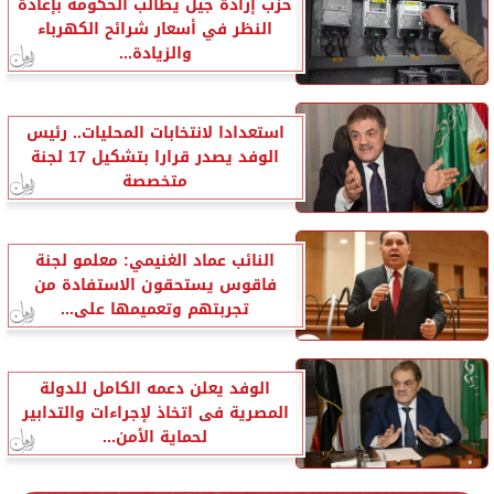
حزب إرادة جيل يطالب الحكومة بإعادة
النظر في أسعار شرائح الكهرباء
والزيادة...
استعدادا لانتخابات المحليات.. رئيس
الوفد يصدر قرارا بتشكيل 17 لجنة
متخصصة
النائب عماد الغنيمي: معلمو لجنة
فاقوس يستحقون الاستفادة من
تجربتهم وتعميمها على...
الوفد يعلن دعمه الكامل للدولة
المصرية فى اتخاذ لإجراءات والتدابير
لحماية الأمن...