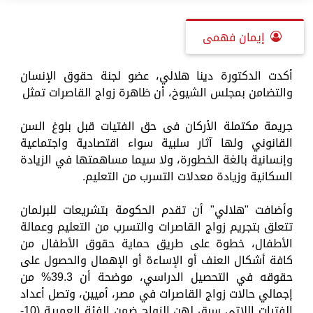
إيمان فهمى
أكدت الدكتورة دينا هلالي، عضو لجنة حقوق الإنسان
والتضامن بمجلس الشيوخ، أن ظاهرة زواج القاصرات تمثل
جريمة مكتملة الأركان فى حق الفتيات قبل بلوغ السن
القانوني ولها آثار سلبية سواء اقتصادية واجتماعية
وإنسانية بالغة الخطورة، ولا سيما مساهمتها في الزيادة
السكانية وزيادة معدلات التسرب من التعليم.
وأضافت "هلالي" أن تقدم الحكومة بتشريعات للبرلمان
تتعلق بتجريم زواج القاصرات والتسرب من التعليم وعمالة
الأطفال، خطوة على طريق حماية حقوق الأطفال من
كافة أشكال العنف أو الإساءة أو الإهمال والحصول على
حقوقه في التحصيل الدراسي، موضحة أن 39.3% من
إجمالي حالات زواج القاصرات في مصر، أميين، وتصل أعداد
الفتيات اللاتى سبق لهن الزواج ضمن الفئة العمرية (10-