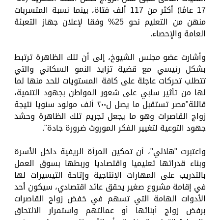
17 عامًا) أكثر من 117 ألف فتاة، بينما نسبة المتسربات
منهن من التعليم نحو 25% وفقا لإعلان جهاز التعبئة
العامة والإحصاء.
وأشارت عضو مجلس الشيوخ، إلى أن تلك الظاهرة ترتبط
بشكل رئيسي مع قضية تزايد النمو السكاني والتي
تتطلب تحركات عاجلة على كافة المستويات للحد منها لما
لها من تأثير سلبي على شعور المواطن بجهود التنمية،
قائلة"مصر تستقبل ما يصل ل٢٠٠ ألف مولود سنويا نتيجة
زواج القاصرات وهو ما يجعل تجريم تلك الظاهرة وحشد
جهود التوعية لتغيير الفكر الموروث ضرورة جادة".
واعتبرت "هلالي"، أن تمكين المرأة الريفية داخل الأسرة
وبناء قدراتها تعليميا واقتصاديا وربطها بسوق العمل
بالتدريب على المهارات الإنتاجية وإتاحة التيسيرات لها
في إقامة مشروع صغير يحقق عائد اقتصادي، سيكون أحد
الأدوات الهامة التي تسهم في خفض زواج القاصرات
برفض زواج أبنائها أو عمالتهم واستمرار الالتحاق