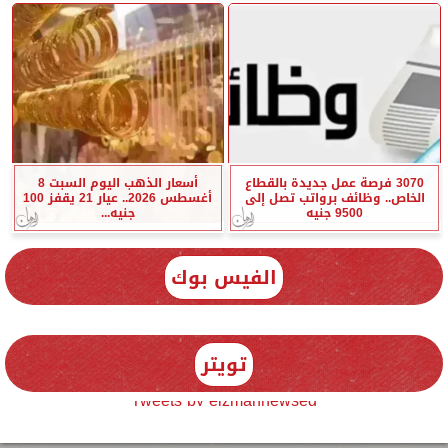
3070 فرصة عمل جديدة بالقطاع
أسعار الذهب اليوم السبت 8
الخاص.. وظائف برواتب تصل إلى
أغسطس 2026.. عيار 21 يقفز 100
9500 جنيه
جنيه...
الفيس بوك
تويتر
Tweets by elzmannewseg