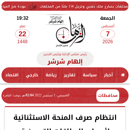
 150 طنًا من المخلفات
عودة ضخ المياه تدريجيًا لمناطق 
الجمعة
19:32
أغسطس
صفر
22
7
1448
2026
رئيس مجلس الإدارة ورئيس التحرير
إلهام شرشر
أخبار
سياسة
تقارير
رياضة
خارجي
اقتصاد
محافظات
الخميس، 1 سبتمبر 2022
02:04 مـ
بتوقيت القاهرة
انتظام صرف المنحة الاستثنائية