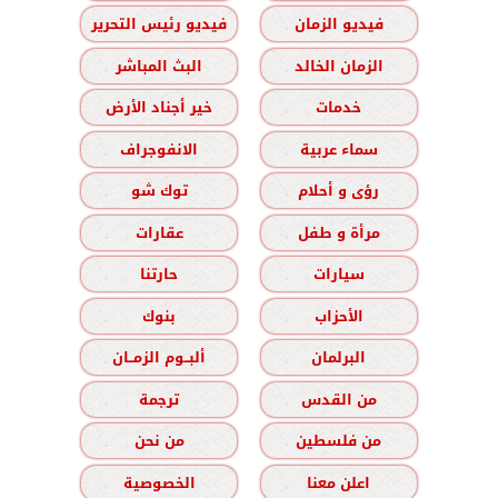
فيديو الزمان
فيديو رئيس التحرير
الزمان الخالد
البث المباشر
خدمات
خير أجناد الأرض
سماء عربية
الانفوجراف
رؤى و أحلام
توك شو
مرأة و طفل
عقارات
سيارات
حارتنا
الأحزاب
بنوك
البرلمان
ألبــوم الزمــان
من القدس
ترجمة
من فلسطين
من نحن
اعلن معنا
الخصوصية