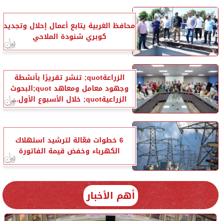
محافظ الغربية يتابع أعمال إحلال وتجديد
كوبري شنودة الملاحي
الزراعةquot; تنشر تقريرًا بأنشطة
وجهود معامل ومعاهد quot;البحوث
الزراعيةquot; خلال الأسبوع الأول...
6 خطوات فعّالة لترشيد استهلاك
الكهرباء وخفض قيمة الفاتورة
أهم الأخبار