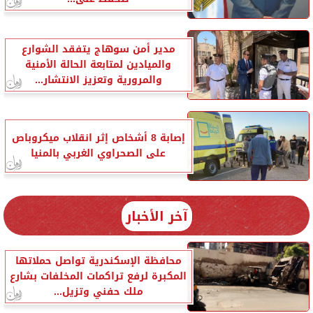
مدير أمن سوهاج يتفقد الشوارع
والميادين لمتابعة الحالة الأمنية
والمرورية وتعزيز الانتشار...
إصابة 8 أشخاص إثر انقلاب ميكروباص
على الصحراوي الغربي بالمنيا
آخر الأخبار
محافظة الإسكندرية تواصل حملاتها
المكبرة لرفع تراكمات المخلفات بشارع
ملك حفني وتزيل...