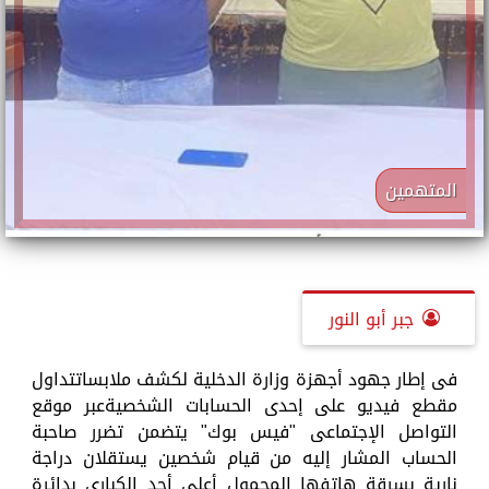
المتهمين
جبر أبو النور
فى إطار جهود أجهزة وزارة الدخلية لكشف ملابساتتداول
مقطع فيديو على إحدى الحسابات الشخصيةعبر موقع
التواصل الإجتماعى "فيس بوك" يتضمن تضرر صاحبة
الحساب المشار إليه من قيام شخصين يستقلان دراجة
نارية بسرقة هاتفها المحمول أعلى أحد الكبارى بدائرة