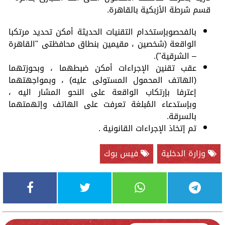
قسم شرطة الأزبكية بالقاهرة.
بالفحصوبإستخدام التقنيات الحديثة أمكن تحديد مرتكبا
الواقعة (شخصين ، مقيمين بنطاق محافظتى "القاهرة
– الشرقية").
عقب تقنين الإجراءات أمكن ضبطهما ، وبحوزتهما
(الهاتف المحمول المستولى عليه) ، وبمواجهتهما
إعترفا بإرتكاب الواقعة على النحو المشار اليه ،
وبإستدعاء المُبلغة تعرفت على الهاتف وإتهمتهما
بالسرقة.
تم إتخاذ الإجراءات القانونية .
وزارة الدخلية
فيس بوك