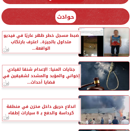
حوادث
ضبط مسجل خطر ظهر عاريًا في فيديو
متداول بالجيزة.. اعترف بارتكاب
الواقعة...
جنايات المنيا: الإعدام شنقا لقيادي
إخواني والمؤبد والمشدد لشقيقين في
قضايا أحداث...
اندلاع حريق داخل مخزن في منطقة
كرداسة والدفع بـ 8 سيارات إطفاء