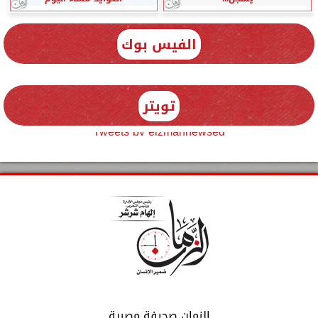
الفيس بوك
تويتر
Tweets by elzmannewseg
الزمان صحيفة مصرية