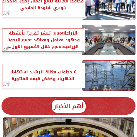
محافظ الغربية يتابع أعمال إحلال وتجديد
كوبري شنودة الملاحي
الزراعةquot; تنشر تقريرًا بأنشطة
وجهود معامل ومعاهد quot;البحوث
الزراعيةquot; خلال الأسبوع الأول...
6 خطوات فعّالة لترشيد استهلاك
الكهرباء وخفض قيمة الفاتورة
أهم الأخبار