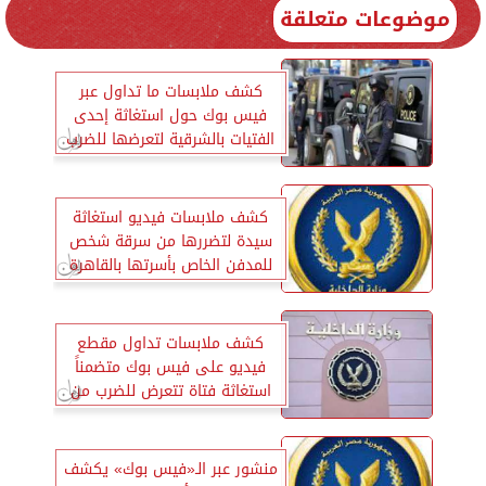
موضوعات متعلقة
كشف ملابسات ما تداول عبر
فيس بوك حول استغاثة إحدى
الفتيات بالشرقية لتعرضها للضرب
كشف ملابسات فيديو استغاثة
سيدة لتضررها من سرقة شخص
للمدفن الخاص بأسرتها بالقاهرة
كشف ملابسات تداول مقطع
فيديو على فيس بوك متضمناً
استغاثة فتاة تتعرض للضرب من
قبل والديها
منشور عبر الـ«فيس بوك» يكشف