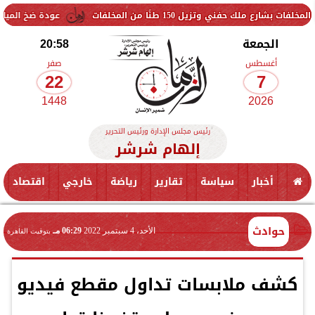
ل 150 طنًا من المخلفات
عودة ضخ المياه تدريجيًا لمناطق
الجمعة
20:58
أغسطس
صفر
22
7
1448
2026
رئيس مجلس الإدارة ورئيس التحرير
إلهام شرشر
أخبار
سياسة
تقارير
رياضة
خارجي
اقتصاد
حوادث
الأحد، 4 سبتمبر 2022
06:29 مـ
بتوقيت القاهرة
كشف ملابسات تداول مقطع فيديو