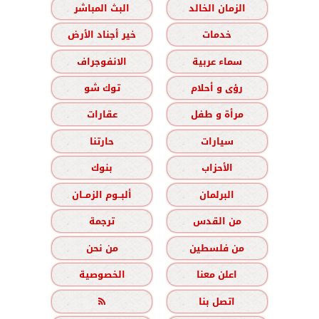
الزمان الخالد
البث المباشر
خدمات
خير أجناد الأرض
سماء عربية
الانفوجراف
رؤى و أحلام
توك شو
مرأة و طفل
عقارات
سيارات
حارتنا
الأحزاب
بنوك
البرلمان
ألبــوم الزمــان
من القدس
ترجمة
من فلسطين
من نحن
اعلن معنا
الخصوصية
اتصل بنا
