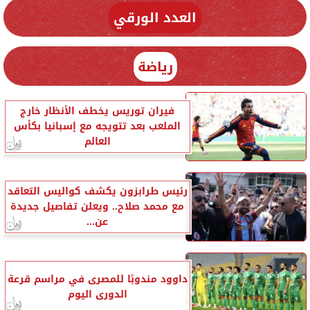
العدد الورقي
رياضة
فيران توريس يخطف الأنظار خارج
الملعب بعد تتويجه مع إسبانيا بكأس
العالم
رئيس طرابزون يكشف كواليس التعاقد
مع محمد صلاح.. ويعلن تفاصيل جديدة
عن...
داوود مندوبًا للمصرى في مراسم قرعة
الدورى اليوم