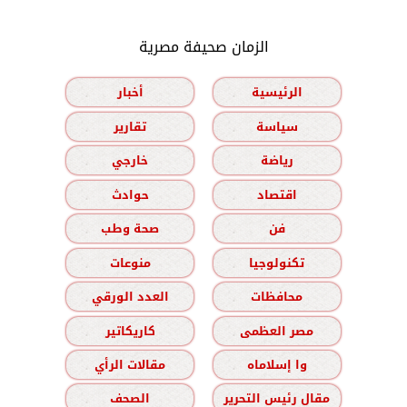
الزمان صحيفة مصرية
الرئيسية
أخبار
سياسة
تقارير
رياضة
خارجي
اقتصاد
حوادث
فن
صحة وطب
تكنولوجيا
منوعات
محافظات
العدد الورقي
مصر العظمى
كاريكاتير
وا إسلاماه
مقالات الرأي
مقال رئيس التحرير
الصحف