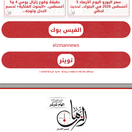
سعر اليورو اليوم الأربعاء 5
حقيقة وقوع زلزال يومي 4 و5
أغسطس 2026 في البنوك.. تحديث
أغسطس.. «البحوث الفلكية» تحسم
لحظي
الجدل وتوجه...
الفيس بوك
elzmannews
تويتر
Tweets by elzmannewseg