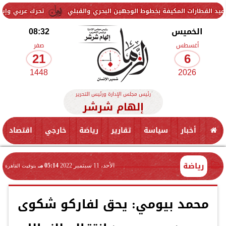
لمكيفة بخطوط الوجهين البحري والقبلي
تحرك عربي وإسلامي لمواجهة ا
الخميس
08:32
أغسطس
صفر
21
6
1448
2026
رئيس مجلس الإدارة ورئيس التحرير
إلهام شرشر
أخبار
سياسة
تقارير
رياضة
خارجي
اقتصاد
رياضة
الأحد، 11 سبتمبر 2022
05:14 مـ
بتوقيت القاهرة
محمد بيومي: يحق لفاركو شكوى