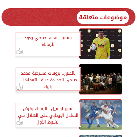
موضوعات متعلقة
رسميا.. محمد صبحي يعود
للزمالك
بالصور.. بروفات مسرحية محمد
صبحي الجديدة عيلة ..اتعملها ..
بلوك
سوبر لوسيل.. الزمالك يفرض
التعادل الإيجابي على الهلال في
الشوط الأول