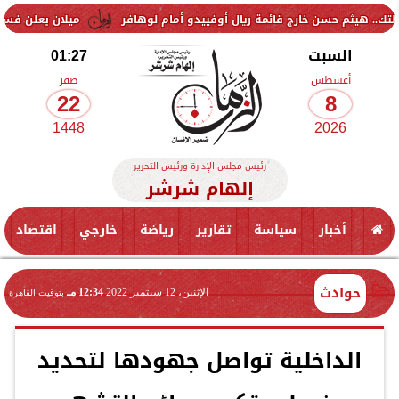
 خارج قائمة ريال أوفييدو أمام لوهافر
ميلان يعلن فسخ عقد إسماعيل بن
السبت
01:27
أغسطس
صفر
22
8
1448
2026
رئيس مجلس الإدارة ورئيس التحرير
إلهام شرشر
أخبار
سياسة
تقارير
رياضة
خارجي
اقتصاد
حوادث
الإثنين، 12 سبتمبر 2022
12:34 مـ
بتوقيت القاهرة
الداخلية تواصل جهودها لتحديد