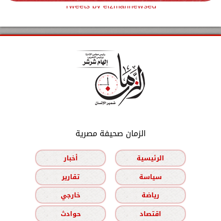
Tweets by elzmannewseg
الزمان صحيفة مصرية
الرئيسية
أخبار
سياسة
تقارير
رياضة
خارجي
اقتصاد
حوادث