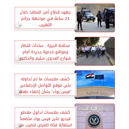
جهود قطاع أمن المنافذ خلال
24 ساعة في مواجهة جرائم
التهريب
محافظ الجيزة : ساحات انتظار
ومواقع خدمية جديدة أمام
شوارع العدوى سليم والدكتور
بترعه الزمر بالعمرانية
كشف ملابسات ما تم تداوله
على موقع التواصل الإجتماعى
”فيس بوك” بشأن إختفاء طفلة
بمنطقة إمبابة بالجيزة
كشف ملابسات تداول مقطع
فيديو على فيس بوك متضمناً
استغاثة فتاة تتعرض للضرب من