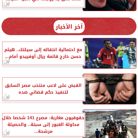
آخر الأخبار
مع احتمالية انتقاله إلى سيلتك.. هيثم
حسن خارج قائمة ريال أوفييدو أمام...
القبض على لاعب منتخب مصر السابق
لتنفيذ حكم قضائي ضده
حقوقيون مغاربة: مصرع 141 شخصا خلال
محاولة العبور إلى سبتة.. والحصيلة
مرشحة...