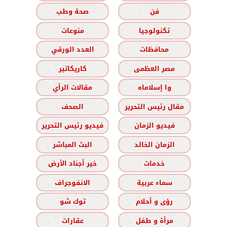
فن
صحة وطب
تكنولوجيا
منوعات
محافظات
العدد الورقي
مصر العظمى
كاريكاتير
وا إسلاماه
مقالات الرأي
مقال رئيس التحرير
الصحف
فيديو الزمان
فيديو رئيس التحرير
الزمان الخالد
البث المباشر
خدمات
خير أجناد الأرض
سماء عربية
الانفوجراف
رؤى و أحلام
توك شو
مرأة و طفل
عقارات