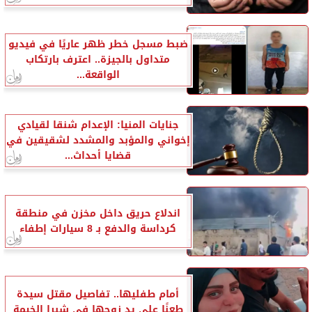
ضبط مسجل خطر ظهر عاريًا في فيديو
متداول بالجيزة.. اعترف بارتكاب
الواقعة...
جنايات المنيا: الإعدام شنقا لقيادي
إخواني والمؤبد والمشدد لشقيقين في
قضايا أحداث...
اندلاع حريق داخل مخزن في منطقة
كرداسة والدفع بـ 8 سيارات إطفاء
أمام طفليها.. تفاصيل مقتل سيدة
طعنًا على يد زوجها في شبرا الخيمة