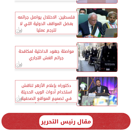
قبل والديها
فلسطين: الاحتلال يواصل جرائمه
بفضل المواقف الدولية التي لا
تترجم عمليا
مواصلة جهود الداخلية لمكافحة
جرائم الغش التجاري
دكتوراه بإعلام الأزهر تناقش
استخدام أدوات الويب الحديثة
في تصميمِ المواقع الصحفية
العربية والأجنبية وعلاقتُها بتفاعلِ
المستخدمين
مقال رئيس التحرير