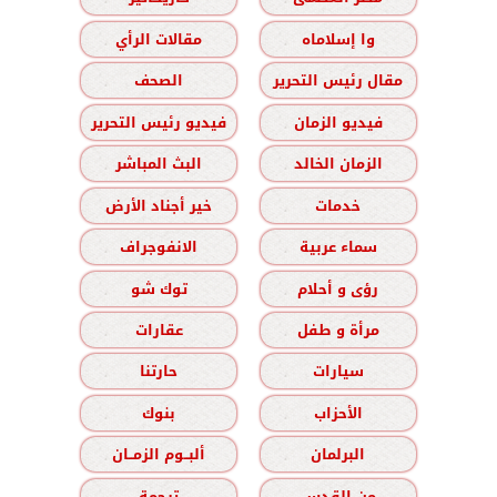
وا إسلاماه
مقالات الرأي
مقال رئيس التحرير
الصحف
فيديو الزمان
فيديو رئيس التحرير
الزمان الخالد
البث المباشر
خدمات
خير أجناد الأرض
سماء عربية
الانفوجراف
رؤى و أحلام
توك شو
مرأة و طفل
عقارات
سيارات
حارتنا
الأحزاب
بنوك
البرلمان
ألبــوم الزمــان
من القدس
ترجمة