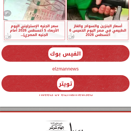
أسعار البنزين والسولار والغاز
سعر الجنيه الإسترليني اليوم
الطبيعي في مصر اليوم الخميس 6
الأربعاء 5 أغسطس 2026 أمام
أغسطس 2026
الجنيه المصري|...
الفيس بوك
elzmannews
تويتر
Tweets by elzmannewseg