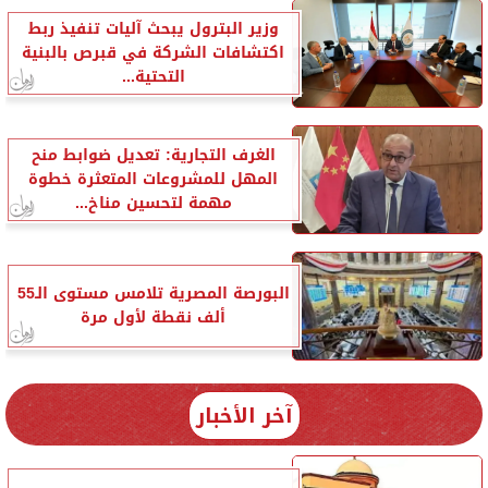
وزير البترول يبحث آليات تنفيذ ربط
اكتشافات الشركة في قبرص بالبنية
التحتية...
الغرف التجارية: تعديل ضوابط منح
المهل للمشروعات المتعثرة خطوة
مهمة لتحسين مناخ...
البورصة المصرية تلامس مستوى الـ55
ألف نقطة لأول مرة
آخر الأخبار