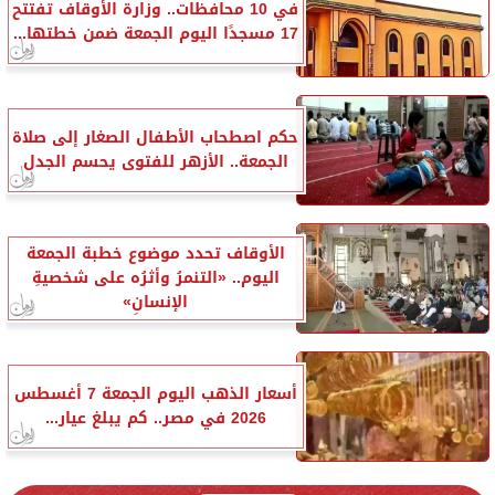
في 10 محافظات.. وزارة الأوقاف تفتتح
17 مسجدًا اليوم الجمعة ضمن خطتها...
حكم اصطحاب الأطفال الصغار إلى صلاة
الجمعة.. الأزهر للفتوى يحسم الجدل
الأوقاف تحدد موضوع خطبة الجمعة
اليوم.. «التنمرُ وأثرُه على شخصيةِ
الإنسانِ»
أسعار الذهب اليوم الجمعة 7 أغسطس
2026 في مصر.. كم يبلغ عيار...