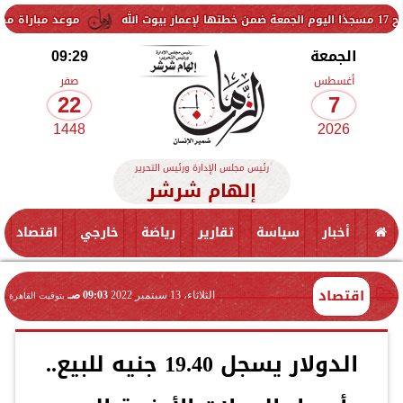
موعد مباراة مصر وإسبانيا ف
الجمعة
09:29
أغسطس
صفر
22
7
1448
2026
رئيس مجلس الإدارة ورئيس التحرير
إلهام شرشر
أخبار
سياسة
تقارير
رياضة
خارجي
اقتصاد
اقتصاد
الثلاثاء، 13 سبتمبر 2022
09:03 صـ
بتوقيت القاهرة
الدولار يسجل 19.40 جنيه للبيع..