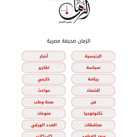
الزمان صحيفة مصرية
الرئيسية
أخبار
سياسة
تقارير
رياضة
خارجي
اقتصاد
حوادث
فن
صحة وطب
تكنولوجيا
منوعات
محافظات
العدد الورقي
مصر العظمى
كاريكاتير