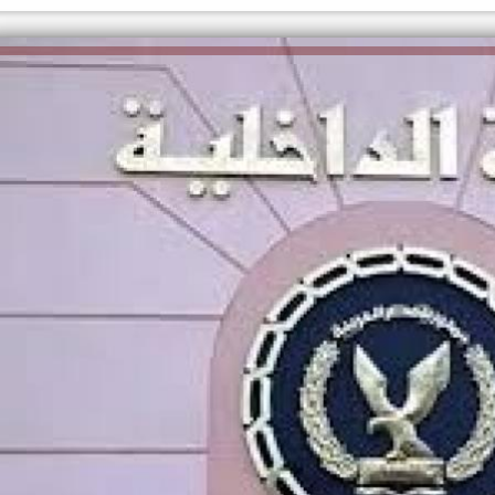
الكاتبة إلهام شرشر تهنئ الرئيس
السيسي بعيد ميلاده وتُشيد بجهوده
إلهام شرشر تكتب: دي مبقتش كورة..
في بناء الدولة
دي سياسة