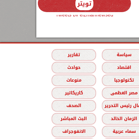
تويتر
Tweets by elzmannewseg
سياسة
تقارير
اقتصاد
حوادث
تكنولوجيا
منوعات
مصر العظمى
كاريكاتير
ل رئيس التحرير
الصحف
الزمان الخالد
البث المباشر
سماء عربية
الانفوجراف