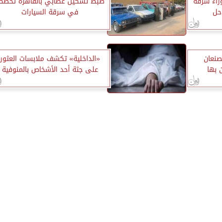
راء سرقة
ضبط تشكيل عصابي بالقاهرة تخص
حل
في سرقة السيارات
نعان
«الداخلية» تكشف ملابسات العثور
ن بها
على جثة أحد الأشخاص بالمنوفية