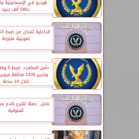
هيدرو في الإسماعيلية و
بـ580 ألف جنيه
تموينية متنوعة
«أمن المنا
وتحرير 1436 مخالفة م
خلال 24 ساعة
عاجل.. حملة للتبرع بالدم بم
المنوفية