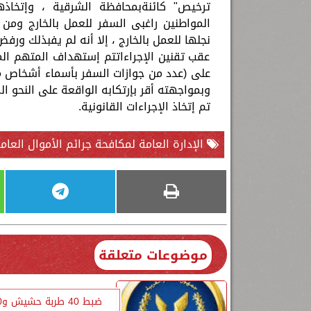
ترخيص" كائنةبمحافظة الشرقية ، وإتخاذه
المواطنين راغبى السفر للعمل بالخارج ومن 
نجلها للعمل بالخارج ، إلا أنه لم يفبذلك ورف
عقب تقنين الإجراءاتتم إستهداف المتهم الم
على (عدد من جوازات السفر بأسماء أشخاص مخ
وبمواجهته أقر بإرتكابه الواقعة على النحو الم
تم إتخاذ الإجراءات القانونية.
الإدارة العامة لمكافحة جرائم الأموال العام
موضوعات متعلقة