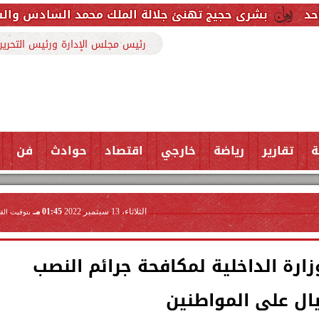
يج تهنئ جلالة الملك محمد السادس والشعب المغربي بمنا
رئيس مجلس الإدارة ورئيس التحرير
ة
تقارير
رياضة
خارجي
اقتصاد
حوادث
فن
الثلاثاء، 13 سبتمبر 2022
01:45 مـ
بتوقيت الق
رة الداخلية لمكافحة جرائم النصب
يال على المواطنين