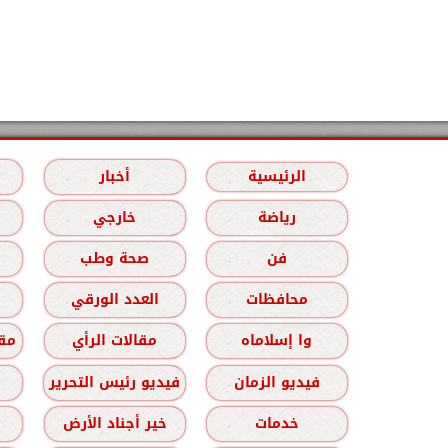
الرئيسية
أخبار
رياضة
خارجي
فن
صحة وطب
محافظات
العدد الورقي
وا إسلاماه
مقالات الرأي
مقا
فيديو الزمان
فيديو رئيس التحرير
خدمات
خير أجناد الأرض