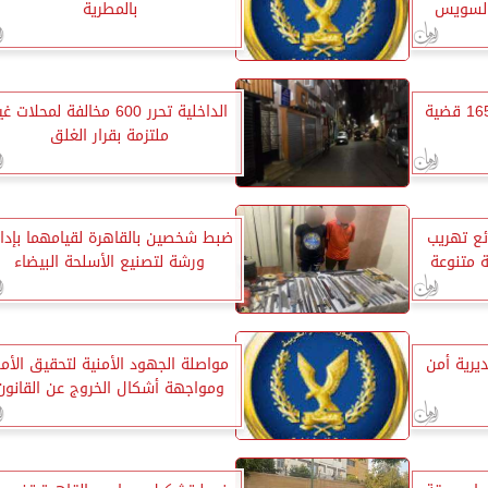
السويس
بالمطرية
الداخلية تتمكن من ضبط 1653 قضية
الداخلية تحرر 600 مخالفة لمحلات غ
ملتزمة بقرار الغلق
فذ»: ضبط 5 وقائع تهريب
ضبط شخصين بالقاهرة لقيامهما بإدار
رورية متنوعة
ورشة لتصنيع الأسلحة البيضاء
ديرية أمن
مواصلة الجهود الأمنية لتحقيق الأم
ومواجهة أشكال الخروج عن القانون