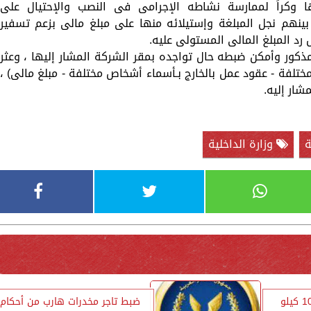
ا وكراً لممارسة نشاطه الإجرامى فى النصب والإحتيال على
بينهم نجل المبلغة وإستيلائه منها على مبلغ مالى بزعم تسفير
ض رد المبلغ المالى المستولى عليه.
ذكور وأمكن ضبطه حال تواجده بمقر الشركة المشار إليها ، وعثر
تلفة - عقود عمل بالخارج بـأسماء أشخاص مختلفة - مبلغ مالى) ،
شار إليه.
ة
وزارة الداخلية
ضبط 40 طربة حشيش و10 كيلو
ضبط تاجر مخدرات هارب من أحكام