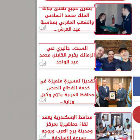
بشرى حجيج تهنئ جلالة
الملك محمد السادس
والشعب المغربي بمناسبة
عيد العرش...
السبت.. جاليري ضي
الزمالك يكرم الكابتن محمد
عبد الواحد
تقديرًا لمسيرةٍ متميزة في
خدمة القطاع الصحي..
محافظ الغربية يكرّم وكيل
وزارة...
محافظ الإسكندرية يعقد
لقاءً جماهيريًا بمركز
ومدينة برج العرب ويوجه
بسرعة الاستجابة...