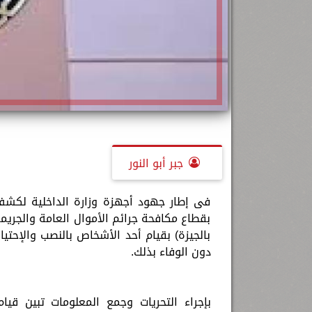
جبر أبو النور
فى إطار جهود أجهزة وزارة الداخلية لكشف م
بقطاع مكافحة جرائم الأموال العامة والجري
بالجيزة) بقيام أحد الأشخاص بالنصب والإحتيا
دون الوفاء بذلك.
بإجراء التحريات وجمع المعلومات تبين قي