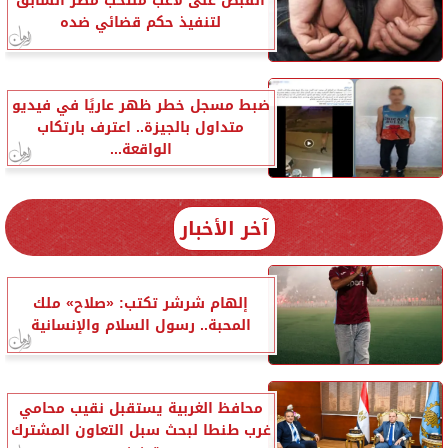
القبض على لاعب منتخب مصر السابق
لتنفيذ حكم قضائي ضده
ضبط مسجل خطر ظهر عاريًا في فيديو
متداول بالجيزة.. اعترف بارتكاب
الواقعة...
آخر الأخبار
إلهام شرشر تكتب: «صلاح» ملك
المحبة.. رسول السلام والإنسانية
محافظ الغربية يستقبل نقيب محامي
غرب طنطا لبحث سبل التعاون المشترك