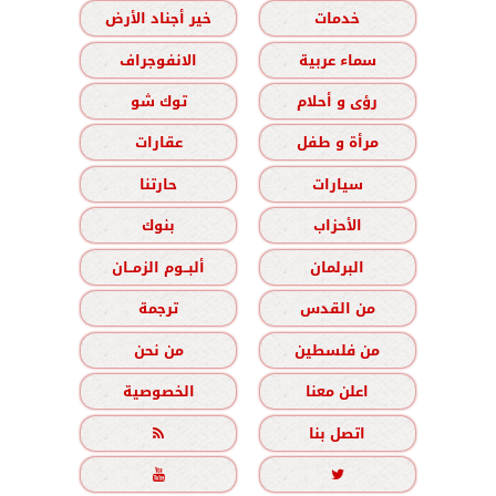
خدمات
خير أجناد الأرض
سماء عربية
الانفوجراف
رؤى و أحلام
توك شو
مرأة و طفل
عقارات
سيارات
حارتنا
الأحزاب
بنوك
البرلمان
ألبــوم الزمــان
من القدس
ترجمة
من فلسطين
من نحن
اعلن معنا
الخصوصية
اتصل بنا


