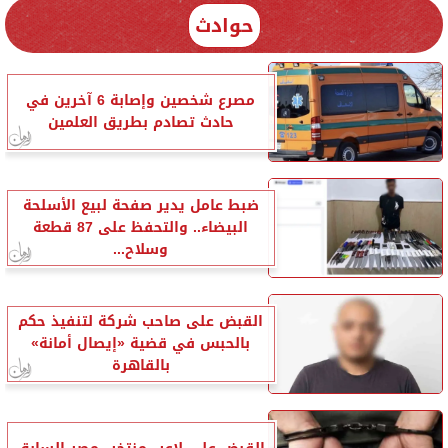
حوادث
مصرع شخصين وإصابة 6 آخرين في
حادث تصادم بطريق العلمين
ضبط عامل يدير صفحة لبيع الأسلحة
البيضاء.. والتحفظ على 87 قطعة
وسلاح...
القبض على صاحب شركة لتنفيذ حكم
بالحبس في قضية «إيصال أمانة»
بالقاهرة