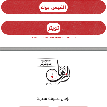
الفيس بوك
تويتر
Tweets by elzmannewseg
الزمان صحيفة مصرية