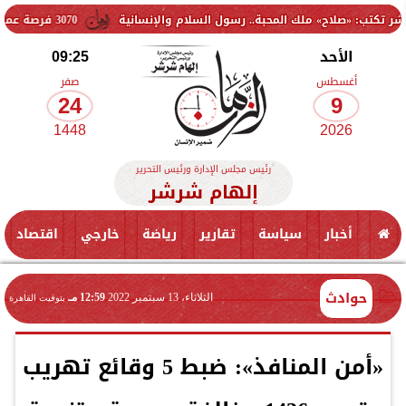
 ملك المحبة.. رسول السلام والإنسانية
3070 فرصة عمل جديدة بالقطاع الخاص.. وظائف برواتب تصل إلى 9500 جنيه
الأحد
09:25
أغسطس
صفر
24
9
1448
2026
رئيس مجلس الإدارة ورئيس التحرير
إلهام شرشر
أخبار
سياسة
تقارير
رياضة
خارجي
اقتصاد
حوادث
الثلاثاء، 13 سبتمبر 2022
12:59 مـ
بتوقيت القاهرة
«أمن المنافذ»: ضبط 5 وقائع تهريب