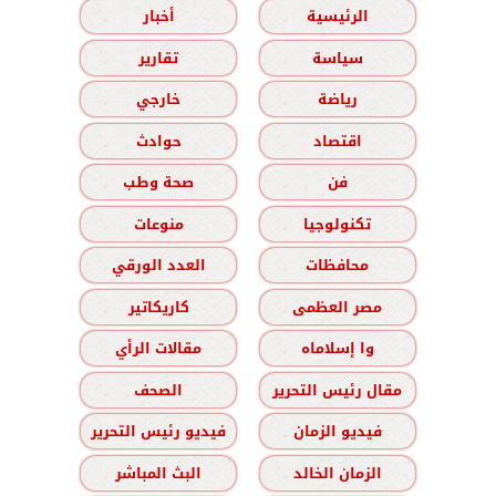
الرئيسية
أخبار
سياسة
تقارير
رياضة
خارجي
اقتصاد
حوادث
فن
صحة وطب
تكنولوجيا
منوعات
محافظات
العدد الورقي
مصر العظمى
كاريكاتير
وا إسلاماه
مقالات الرأي
مقال رئيس التحرير
الصحف
فيديو الزمان
فيديو رئيس التحرير
الزمان الخالد
البث المباشر