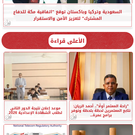
السعودية وتركيا وباكستان توقع ”اتفاقية مكة للدفاع
المشترك” لتعزيز الأمن والاستقرار
الأعلى قراءة
”راحة المعتمر أولًا”.. أحمد الريان:
موعد إعلان نتيجة الدور الثاني
نتابع المعتمرين لحظة بلحظة ونوفر
لطلاب الشهادة الإعدادية 2026
برامج عمرة...