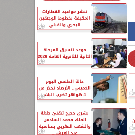
ننشر مواعيد القطارات
المكيفة بخطوط الوجهين
البحري والقبلي
موعد تنسيق المرحلة
الثانية للثانوية العامة 2026
حالة الطقس اليوم
الخميس.. الأرصاد تحذر من
4 ظواهر تضرب البلاد
بشرى حجيج تهنئ جلالة
الملك محمد السادس
13 مليون
والشعب المغربي بمناسبة
عيد العرش...