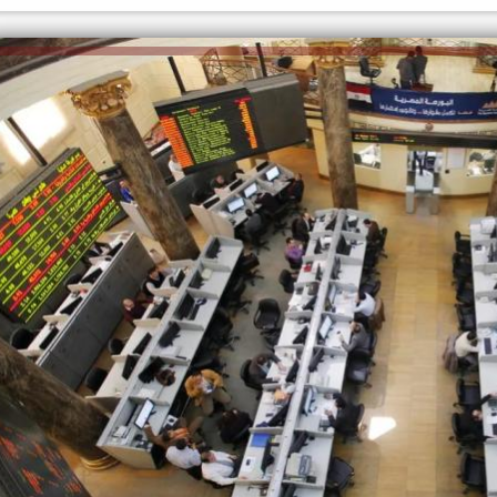
الكاتبة إلهام شرشر تهنئ الرئيس
السيسي بعيد ميلاده وتُشيد بجهوده
إلهام شرشر تكتب: دي مبقتش كورة..
في بناء الدولة
دي سياسة