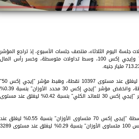
ات جلسة اليوم الثلاثاء، منتصف جلسات الأسبوع، إذ تراجع المؤشر
الرئيسي فيما ارتفع مؤشرا إيجي إكس 70 وإيجي إكس 100، وسط تداولات متوسطة، وخسر رأس المال
تراجع مؤشر "إيجي إكس 30" بنسبة 0.35% ليغلق عند مستوى 10397 نقطة، وهبط مؤشر "إيجي 
بنسبة 0.14% ليغلق عند مستوى 1971 نقطة، وانخفض مؤشر "إيجي إكس 30 محدد الأوزان" بنسبة 39
ليغلق عند مستوى 12869 نقطة، ونزل مؤشر "إيجي إكس 30 للعائد الكلي" بنسبة 0.42% ليغلق عند مستوى
فيما ارتفع مؤشر الشركات الصغيرة والمتوسطة "إيجى إكس 70 متساوى الأوزان" بنسبة 0.55% ليغلق عند
مستوى 2302 نقطة، وصعد مؤشر "إيجى إكس 100 متساوى الأوزان" بنسبة 0.29% ليغلق عند مستوى 289