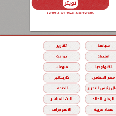
تويتر
Tweets by elzmannewseg
سياسة
تقارير
اقتصاد
حوادث
تكنولوجيا
منوعات
مصر العظمى
كاريكاتير
ل رئيس التحرير
الصحف
الزمان الخالد
البث المباشر
سماء عربية
الانفوجراف