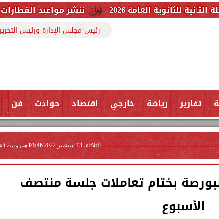
امة 2026
ننشر مواعيد القطارات المكيفة بخطوط ا
رئيس مجلس الإدارة ورئيس التحرير
ة
تقارير
رياضة
خارجي
اقتصاد
حوادث
فن
الثلاثاء، 13 سبتمبر 2022
03:46 مـ
بتوقيت الق
ئر البورصة بختام تعاملات جلسة منتصف
الأسبوع