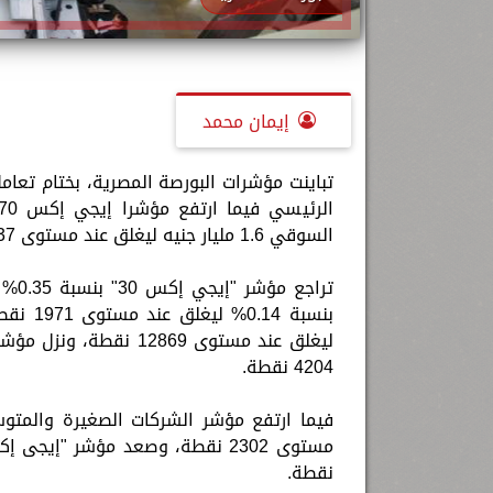
إيمان محمد
تباينت مؤشرات البورصة المصرية، بختام تعامل
السوقي 1.6 مليار جنيه ليغلق عند مستوى 713.237 مليار جنيه.
4204 نقطة.
نقطة.