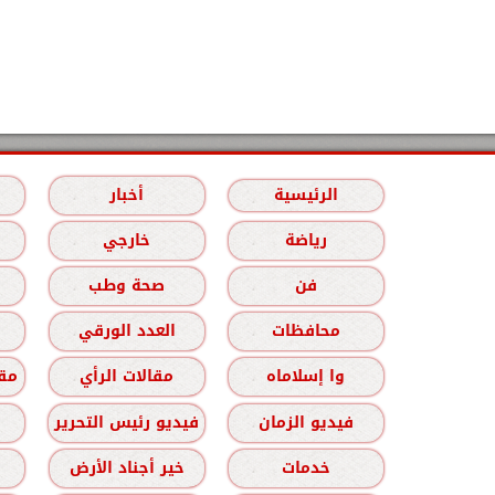
الرئيسية
أخبار
رياضة
خارجي
فن
صحة وطب
محافظات
العدد الورقي
وا إسلاماه
مقالات الرأي
مقا
فيديو الزمان
فيديو رئيس التحرير
خدمات
خير أجناد الأرض