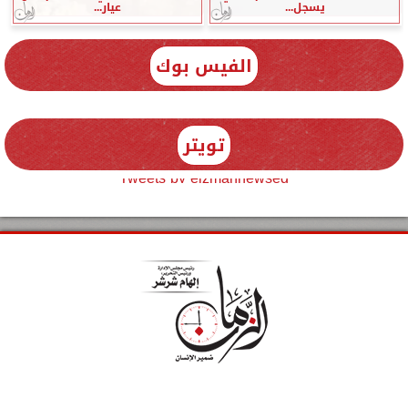
يسجل...
عيار...
الفيس بوك
تويتر
Tweets by elzmannewseg