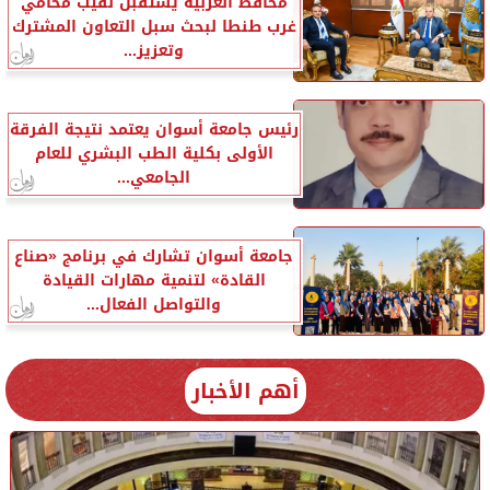
محافظ الغربية يستقبل نقيب محامي
غرب طنطا لبحث سبل التعاون المشترك
وتعزيز...
رئيس جامعة أسوان يعتمد نتيجة الفرقة
الأولى بكلية الطب البشري للعام
الجامعي...
جامعة أسوان تشارك في برنامج «صناع
القادة» لتنمية مهارات القيادة
والتواصل الفعال...
أهم الأخبار