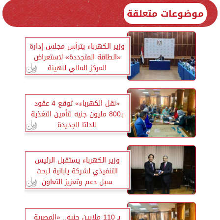
موضوعات متعلقة
وزير الكهرباء يترأس مجلس إدارة
«الطاقة المتجددة» لاستعراض
المركز المالي للهيئة
«نقل الكهرباء» توقع 4 عقود
بـ800 مليون جنيه لتأمين التغذية
للدلتا الجديدة
وزير الكهرباء يستقبل الرئيس
التنفيذي لشركة يابانية لبحث
سبل دعم وتعزيز التعاون
بـ 110 ملايين جنيه.. «المصرية