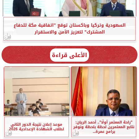
السعودية وتركيا وباكستان توقع ”اتفاقية مكة للدفاع
المشترك” لتعزيز الأمن والاستقرار
الأعلى قراءة
”راحة المعتمر أولًا”.. أحمد الريان:
موعد إعلان نتيجة الدور الثاني
نتابع المعتمرين لحظة بلحظة ونوفر
لطلاب الشهادة الإعدادية 2026
برامج عمرة...