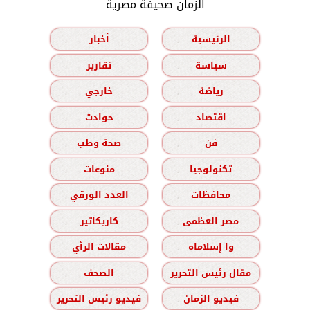
الزمان صحيفة مصرية
الرئيسية
أخبار
سياسة
تقارير
رياضة
خارجي
اقتصاد
حوادث
فن
صحة وطب
تكنولوجيا
منوعات
محافظات
العدد الورقي
مصر العظمى
كاريكاتير
وا إسلاماه
مقالات الرأي
مقال رئيس التحرير
الصحف
فيديو الزمان
فيديو رئيس التحرير