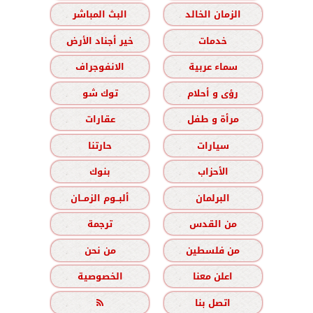
الزمان الخالد
البث المباشر
خدمات
خير أجناد الأرض
سماء عربية
الانفوجراف
رؤى و أحلام
توك شو
مرأة و طفل
عقارات
سيارات
حارتنا
الأحزاب
بنوك
البرلمان
ألبــوم الزمــان
من القدس
ترجمة
من فلسطين
من نحن
اعلن معنا
الخصوصية
اتصل بنا
