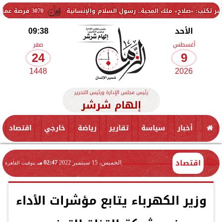
لك المحبة.. رسول السلام والإنسانية
3070 فرصة عمل جديدة بالقطاع الخاص.. وظائف برواتب تصل إلى 9500 جنيه
الأحد
09:38
أغسطس
صفر
24
9
1448
2026
رئيس مجلس الإدارة ورئيس التحرير
إلهام شرشر
أخبار
سياسة
تقارير
رياضة
خارجي
اقتصاد
اقتصاد
الخميس، 15 سبتمبر 2022
02:47 مـ
بتوقيت القاهرة
وزير الكهرباء يتابع مؤشرات الأداء