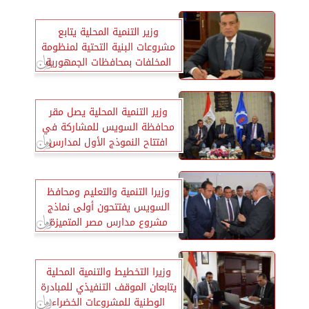
وزير التنمية المحلية يتابع
مشروعات البنية التحتية لمنظومة
المخلفات بمحافظات الجمهورية
وزير التنمية المحلية يصل مقر
محافظة السويس للمشاركة في
افتتاح النموذج الأول لمدارس
مصر المتميزة
وزيرا التنمية والتعليم ومحافظ
السويس يفتتحون أولى نماذج
مشروع مدارس مصر المتميزة
وزيرا التخطيط والتنمية المحلية
يتابعان الموقف التنفيذي للمبادرة
الوطنية للمشروعات الخضراء