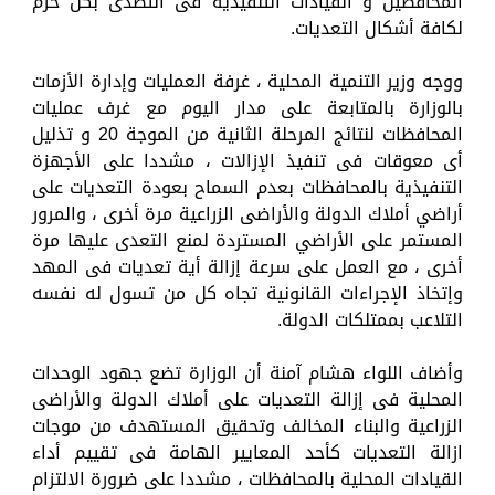
المحافظين و القيادات التنفيذية فى التصدى بكل حزم
لكافة أشكال التعديات.
ووجه وزير التنمية المحلية ، غرفة العمليات وإدارة الأزمات
بالوزارة بالمتابعة على مدار اليوم مع غرف عمليات
المحافظات لنتائج المرحلة الثانية من الموجة 20 و تذليل
أى معوقات فى تنفيذ الإزالات ، مشددا على الأجهزة
التنفيذية بالمحافظات بعدم السماح بعودة التعديات على
أراضي أملاك الدولة والأراضى الزراعية مرة أخرى ، والمرور
المستمر على الأراضي المستردة لمنع التعدى عليها مرة
أخرى ، مع العمل على سرعة إزالة أية تعديات فى المهد
وإتخاذ الإجراءات القانونية تجاه كل من تسول له نفسه
التلاعب بممتلكات الدولة.
وأضاف اللواء هشام آمنة أن الوزارة تضع جهود الوحدات
المحلية فى إزالة التعديات على أملاك الدولة والأراضى
الزراعية والبناء المخالف وتحقيق المستهدف من موجات
ازالة التعديات كأحد المعايير الهامة فى تقييم أداء
القيادات المحلية بالمحافظات ، مشددا على ضرورة الالتزام