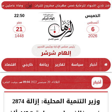
اد للرماية ضمن مهرجان مطروح للتراث
وفاة عاملين متأثرين بإصابتهما ف
الخميس
22:50
أغسطس
صفر
21
6
1448
2026
رئيس مجلس الإدارة ورئيس التحرير
إلهام شرشر
أخبار
سياسة
تقارير
رياضة
خارجي
اقتصاد
أخبار
الثلاثاء، 20 سبتمبر 2022
09:04 صـ
بتوقيت القاهرة
وزير التنمية المحلية: إزالة 2874