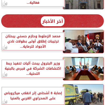
فعالية...
آخر الأخبار
محمد الزملوط وحازم حسني يبحثان
ترتيبات إطلاق أولى بطولات نادي
الأجواد للرماية...
وزير البترول يبحث آليات تنفيذ ربط
اكتشافات الشركة في قبرص بالبنية
التحتية...
إصابة 8 أشخاص إثر انقلاب ميكروباص
على الصحراوي الغربي بالمنيا