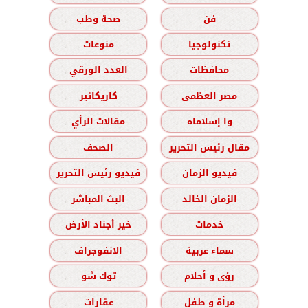
فن
صحة وطب
تكنولوجيا
منوعات
محافظات
العدد الورقي
مصر العظمى
كاريكاتير
وا إسلاماه
مقالات الرأي
مقال رئيس التحرير
الصحف
فيديو الزمان
فيديو رئيس التحرير
الزمان الخالد
البث المباشر
خدمات
خير أجناد الأرض
سماء عربية
الانفوجراف
رؤى و أحلام
توك شو
مرأة و طفل
عقارات