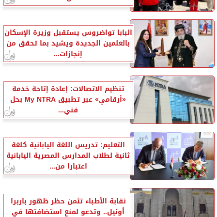
البابا تواضروس يستقبل وزيرة الإسكان
بالعلمين الجديدة ويشيد بما تحقق من
إنجازات...
تنظيم الاتصالات: إعادة إتاحة خدمة
«أرقامي» عبر تطبيق My NTRA بحل
فني...
التعليم: تدريس اللغة اليابانية كلغة
ثانية لطلاب المدارس المصرية اليابانية
اعتبارا من...
نقابة الأطباء تثمن حظر ظهور باربرا
أونيل.. وتدعو لمنع استضافتها في