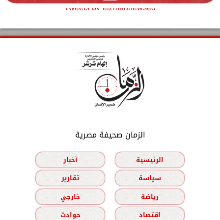
Tweets by elzmannewseg
الزمان صحيفة مصرية
الرئيسية
أخبار
سياسة
تقارير
رياضة
خارجي
اقتصاد
حوادث