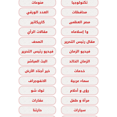
تكنولوجيا
منوعات
محافظات
العدد الورقي
مصر العظمى
كاريكاتير
وا إسلاماه
مقالات الرأي
مقال رئيس التحرير
الصحف
فيديو الزمان
فيديو رئيس التحرير
الزمان الخالد
البث المباشر
خدمات
خير أجناد الأرض
سماء عربية
الانفوجراف
رؤى و أحلام
توك شو
مرأة و طفل
عقارات
سيارات
حارتنا