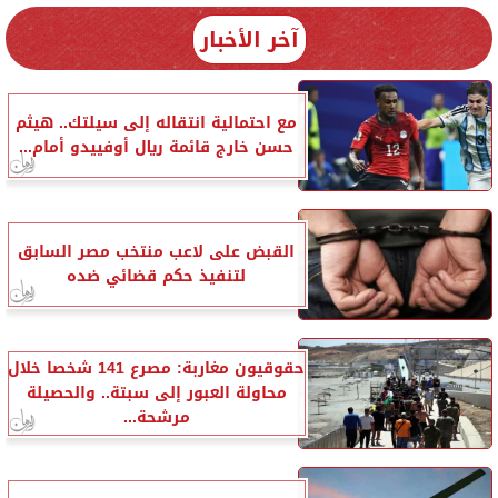
آخر الأخبار
مع احتمالية انتقاله إلى سيلتك.. هيثم
حسن خارج قائمة ريال أوفييدو أمام...
القبض على لاعب منتخب مصر السابق
لتنفيذ حكم قضائي ضده
حقوقيون مغاربة: مصرع 141 شخصا خلال
محاولة العبور إلى سبتة.. والحصيلة
مرشحة...