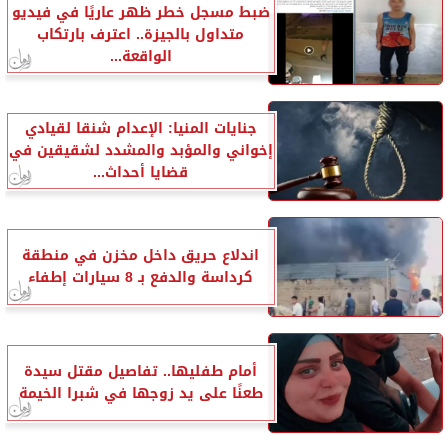
ضبط مسجل خطر ظهر عاريًا في فيديو
متداول بالجيزة.. اعترف بارتكاب
الواقعة...
جنايات المنيا: الإعدام شنقا لقيادي
إخواني والمؤبد والمشدد لشقيقين في
قضايا أحداث...
اندلاع حريق داخل مخزن في منطقة
كرداسة والدفع بـ 8 سيارات إطفاء
أمام طفليها.. تفاصيل مقتل سيدة
طعنًا على يد زوجها في شبرا الخيمة