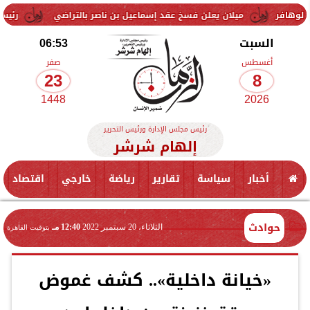
ميلان يعلن فسخ عقد إسماعيل بن ناصر بالتراضي
رئيس وزراء العر
السبت
06:53
أغسطس
صفر
23
8
1448
2026
رئيس مجلس الإدارة ورئيس التحرير
إلهام شرشر
أخبار
سياسة
تقارير
رياضة
خارجي
اقتصاد
حوادث
الثلاثاء، 20 سبتمبر 2022
12:40 مـ
بتوقيت القاهرة
«خيانة داخلية».. كشف غموض