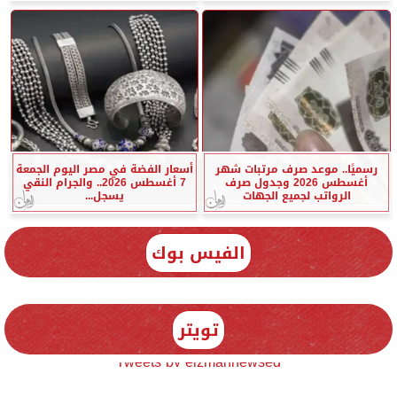
رسميًا.. موعد صرف مرتبات شهر
أسعار الفضة في مصر اليوم الجمعة
أغسطس 2026 وجدول صرف
7 أغسطس 2026.. والجرام النقي
الرواتب لجميع الجهات
يسجل...
الفيس بوك
تويتر
Tweets by elzmannewseg