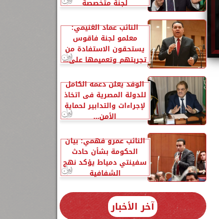
لجنة متخصصة
النائب عماد الغنيمي:
معلمو لجنة فاقوس
يستحقون الاستفادة من
تجربتهم وتعميمها على...
الوفد يعلن دعمه الكامل
للدولة المصرية فى اتخاذ
لإجراءات والتدابير لحماية
الأمن...
النائب عمرو فهمي: بيان
الحكومة بشأن حادث
سفينتي دمياط يؤكد نهج
الشفافية
آخر الأخبار