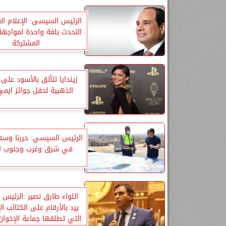
الرئيس السيسى: الإعلام ال
التحدث بلغة واحدة لمواجهة
المشتركة
زيندايا تتألق بالأسود على
الذهبية لحفل جوائز ايمي 022
الرئيس السيسي: حررنا وسهل
في شرق وغرب وجنوب ال
اللواء طارق نصير :الرئيس
يرد بالأرقام على الكتائب ال
التي تطلقها جماعة الإخوان 