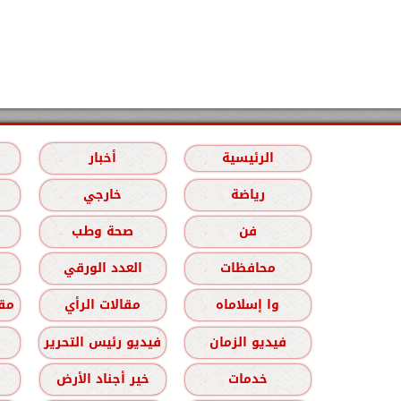
الرئيسية
أخبار
رياضة
خارجي
فن
صحة وطب
محافظات
العدد الورقي
وا إسلاماه
مقالات الرأي
مقا
فيديو الزمان
فيديو رئيس التحرير
خدمات
خير أجناد الأرض