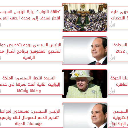
عربى عليه
”طاقة النواب”: زيارة الرئيس السيس
 التحديات
لقطر تهدف إلى وحدة الصف العرب
 السجادة
الرئيس السيسي يوجه بتخصيص حواف
2
لتشجيع المتفوقين ببرنامج أشبال مص
الرقمية
نا الحركة
السيدة انتصار السيسى: الملكة
قاهرة
إليزابيث الثانية أفنت عمرها فى خدم
وطنها وأمتها
 السيسى
الرئيس السيسى: مستعدون لمواصل
إلكترونية
تقديم الدعم للصومال لبناء وترسيخ
الإرهابية
مؤسسات الدولة