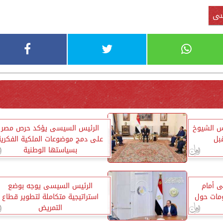
ى
س الشيوخ
الرئيس السيسى يؤكد حرص مصر
على دمج موضوعات الملكية الفكرية
بسياستها الوطنية
 أمام
الرئيس السيسى يوجه بوضع
ومات حول
استراتيجية متكاملة لتطوير قطاع
التمريض