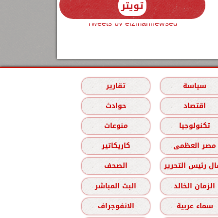
تويتر
Tweets by elzmannewseg
سياسة
تقارير
اقتصاد
حوادث
تكنولوجيا
منوعات
مصر العظمى
كاريكاتير
ل رئيس التحرير
الصحف
الزمان الخالد
البث المباشر
سماء عربية
الانفوجراف