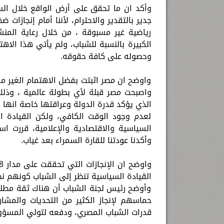
وأكد ان ما تحقق على أرض الواقع خلال ال
جدير بالتقدير والاحترام، لأننا أمام إنجاز
رياضية غير مسبوقة ، من خلال رعاية المنش
وحصوله على كافة حقوقه.
واوضح ان مصر اثبتت بفضل الاهتمام الغير م
الذي يؤكد قدرة الدولة وعراقتها خاصة انها 
لعدم وجود الوقت الكافي، ولكن القيادة ال
السياسية والاقتصادية والإعلامية، قررت ا
وأكدنا عودتنا للقارة السمراء بعد غياب.
القيادة السياسية تنظر إلى الشباب كونهم ن
وأوضح رئيس لجنة الشباب أن هناك ثقة مط
حماسهم لإنجاز الكثير من التحديات والمشار
قدرات الشباب المصري، ودفعه لتولي المسؤو