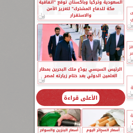
السعودية وتركيا وباكستان توقع ”اتفاقية
مكة للدفاع المشترك” لتعزيز الأمن
ى
والاستقرار
ي
ز
ر
الرئيس السيسي يودّع ملك البحرين بمطار
العلمين الدولي بعد ختام زيارته لمصر
ة
الأعلى قراءة
ة
أسعار السجائر اليوم
أسعار البنزين والسولار