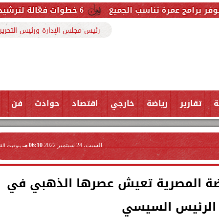
تناسب الجميع
6 خطوات فعّالة لترشيد استهلاك الكهرباء وخفض قيمة الفاتورة
رئيس مجلس الإدارة ورئيس التحرير
ة
تقارير
رياضة
خارجي
اقتصاد
حوادث
فن
السبت، 24 سبتمبر 2022
06:10 مـ
بتوقيت الق
اضة المصرية تعيش عصرها الذهبي في
الرئيس السيسي