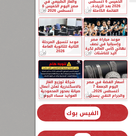
الخميس 6 أغسطس
والغاز الطبيعي في
2026 بعد الزيادة..
مصر اليوم الخميس 6
القائمة الكاملة
أغسطس 2026
موعد مباراة مصر
موعد تنسيق المرحلة
وإسبانيا في نصف
الثانية للثانوية العامة
نهائي كأس العالم لكرة
2026
اليد للناشئات
أسعار الفضة في مصر
شركة توزيع الغاز
اليوم الجمعة 7
بالاسكندرية تعلن أعمال
أغسطس 2026..
صيانة بمحور المحمودية
والجرام النقي يسجل...
العوايد مساء اليوم
الفيس بوك