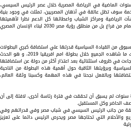
سنوات الماضية في الرياضة المصرية خلال عصر الرئيس السيسي،
ات ضخمة سوف تظل عالقة في أذهان المصريين، تمثلت في وجود بنية
آت الرياضية ومراكز الشباب واعطائها كل الدعم نظرا لأهميتها
الكبيرة بالنسبة للشباب، ولم يأتي هذا الاهتمام من فراغ بل من منطلق رؤية مصر 2030 لبناء الإنسان المصري
سبوق من القيادة السياسية قدرتها علي استضافة كبري البطولات
واصبحت مصر قبلة لأي بطولة عالمية ، وذلك ما شاهده الجميع خلال بطولة امم افريقيا 2019، و هو الحدث
جاءت في ظروف استثنائية بعد اعتذار أكثر من دولة عن استضافتها
سياسية وبرؤيتها الثاقبة حول أهمية هذه البطولة من الناحية
ستضافتها وبالفعل نجحنا في هذه المهمة وكسبنا وثقة العالم،
واوضح ان الإنجازات التي تحققت على مدار 8 سنوات لم يسبق أن تحققت في فترة رئاسة أخرى، لافتة إلى أن
صف الحاضر وكل المستقبل.
لقة من جانب الرئيس السيسي في شباب مصر وفي قدراتهم وفي
يع والأحلام التي تحتاجها مصر ويحرص الرئيس دائما على تعزيز
لية