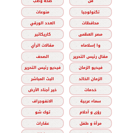
فن
صحة وطب
تكنولوجيا
منوعات
محافظات
العدد الورقي
مصر العظمى
كاريكاتير
وا إسلاماه
مقالات الرأي
مقال رئيس التحرير
الصحف
فيديو الزمان
فيديو رئيس التحرير
الزمان الخالد
البث المباشر
خدمات
خير أجناد الأرض
سماء عربية
الانفوجراف
رؤى و أحلام
توك شو
مرأة و طفل
عقارات