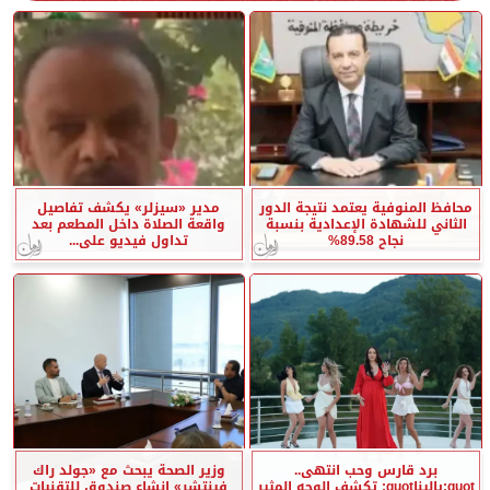
محافظ المنوفية يعتمد نتيجة الدور
مدير «سيزلر» يكشف تفاصيل
الثاني للشهادة الإعدادية بنسبة
واقعة الصلاة داخل المطعم بعد
نجاح 89.58%
تداول فيديو على...
برد قارس وحب انتهى..
وزير الصحة يبحث مع «جولد راك
quot;ياليناquot; تكشف الوجه المثير
فينتشر» إنشاء صندوق للتقنيات