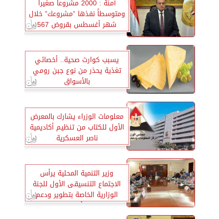
آمنة : 2000 مشروعاً صغيراً
ومتوسطاً نفذها ”مشروعك” خلال
شهر أغسطس بقروض 567
مليون جنيه
يسبب كوارث صحية.. أخصائي
تغذية يحذر من نوع جبن رومي
بالأسواق
معلومات الوزراء يشارك بالمعرض
الأول للكتاب من تنظيم أكاديمية
ناصر العسكرية
وزير التنمية المحلية يرأس
الاجتماع التنسيقى الأول للجنة
الوزارية الخاصة بتطوير ودعم
منصة «أيادي مصر»