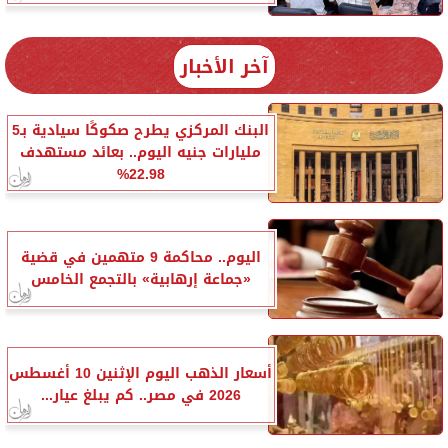
آخر الأخبار
البنك المركزي يطرح صكوكًا سيادية بـ5
مليارات جنيه اليوم.. بعائد مستهدف
22.98%
اليوم.. محاكمة 9 متهمين في قضية
«جماعة إرهابية» بالتجمع الخامس
أسعار الذهب اليوم الإثنين 10 أغسطس
2026 في مصر.. كم يبلغ عيار...