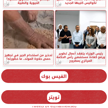
لكواليس كليبها الجديد
الحيوية والطبية
رئيس الوزراء يتفقد أعمال تطوير
تحذير من استخدام الجير في تجهيز
ورفع كفاءة مستشفى رأس الحكمة
حمص حلاوة المولد.. ما خطورته؟
المركزي بمطروح
الفيس بوك
تويتر
Tweets by elzmannewseg