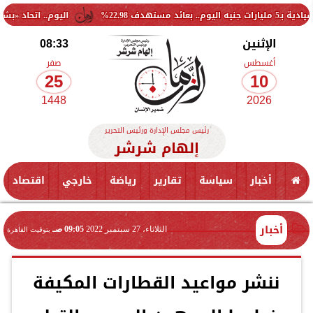
اليوم.. اتحاد «بشبابها» يزور جهاز م
الإثنين
08:33
أغسطس
صفر
25
10
1448
2026
رئيس مجلس الإدارة ورئيس التحرير
إلهام شرشر
أخبار
سياسة
تقارير
رياضة
خارجي
اقتصاد
أخبار
الثلاثاء، 27 سبتمبر 2022
09:05 صـ
بتوقيت القاهرة
ننشر مواعيد القطارات المكيفة