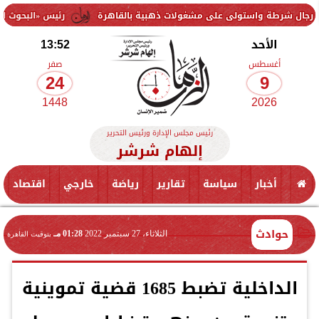
ولى على مشغولات ذهبية بالقاهرة
رئيس «البحوث الزراعية» يتفقد محطة
الأحد
13:52
أغسطس
صفر
24
9
1448
2026
رئيس مجلس الإدارة ورئيس التحرير
إلهام شرشر
أخبار
سياسة
تقارير
رياضة
خارجي
اقتصاد
حوادث
الثلاثاء، 27 سبتمبر 2022
01:28 مـ
بتوقيت القاهرة
الداخلية تضبط 1685 قضية تموينية