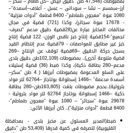
بمضبوطات (47٫546 طن "دقيق أبيض –خل طعام – سكر –
أرز–سمسم – نشا – سودانى – عسل - أعلاف–أسمدة"–
1080 عبوة "معجون طماطم"- 8400 قطعة "أدوات منزلية"
- 17678 عبوة سجائر)، وكذا (721) قضية فى مجال
مخالفات المخابز عبارة عن(28قضية دقيق مدعم "تصرف-
تجميع"-154قضية إنتاج خبز ناقص الوزن- 122 قضية إنتاج
خبز غير مطابق للمواصفات - 79قضية عدم إنتظام القيد
بسجل حركة الدقيق –69قضية توقف عن الإنتاج –269
قضية متنوعة أخرى).. بمضبوطات (102٫109طن دقيق بلدى
مدعم–280 بطاقة ذكية)، وكذا ضبط (36) قضية إستيلاء
على السلع المدعومة بمضبوطات أبرزها ( 4 طن "سكر–
أسمدة مدعمة" –1466 إسطوانة بوتاجاز –62764 لتر مواد
بترولية)..بحجم مضبوطات بلغت (163٫805طن–280 بطاقة
ذكية –1466 إسطوانة بوتاجاز 62764 لتر مواد بترولية -
29678 عبوة "سجائر" – 1080 عبوة "معجون طماطم"-
8400 قطعة "أدوات منزلية").. كان أبرزها الآتى:
ضبط(المدير المسئول عن مخبز بلدى - بمحافظة
القليوبية) لتصرفه فى كمية قدرها (53,409 طن "دقيق