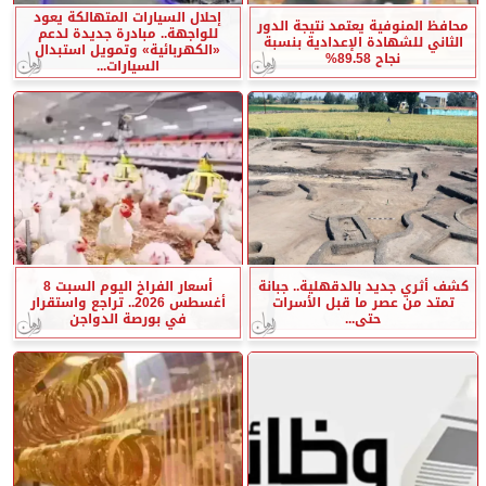
إحلال السيارات المتهالكة يعود
محافظ المنوفية يعتمد نتيجة الدور
للواجهة.. مبادرة جديدة لدعم
الثاني للشهادة الإعدادية بنسبة
«الكهربائية» وتمويل استبدال
نجاح 89.58%
السيارات...
كشف أثري جديد بالدقهلية.. جبانة
أسعار الفراخ اليوم السبت 8
تمتد من عصر ما قبل الأسرات
أغسطس 2026.. تراجع واستقرار
حتى...
في بورصة الدواجن