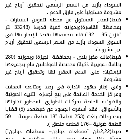
السوداء بأزيد من السعر الرسمى لتحقيق أرباح غير
مشروعة مستولياً على فارق الدعم .
ضبط(المدير المسئول عن محطة لتموين السيارات -
بمحافظة القاهرة)وبحوزته كمية قدرها (33243 لتر
"بنزين 95 – 92") قام بتجميعها بقصد الإتجار بها فى
السوق السوداء بأزيد من السعر الرسمى لتحقيق أرباح
غير مشروعة.
ضبط(مالك مخبز بلدى - بمحافظة الجيزة) وبحوزته (280
بطاقة تموينية ذكية) مخصصة للمواطنين قام بتجميعها
للإستيلاء على الدعم المقرر لها وتحقيق أرباح غير
مشروعة.
وفى إطار جهود الإدارة فى رصد ومتابعة المحلات
ومراكز الخدمة القائمة على بيع أجهزة التنبيه الصوتية
والضوئية الخاصة بمركبات الطوارئ المحظور تداولها
بالأسواق.. فقد أسفرت الجهود عن ضبطعدد (5) قضايا
بمضبوطات بلغت (253 قطعة "18 قطعة صوتية – 59
قطعة ضوئية –176 قطعة ملصق").
ضبط(2,22طن "مقطعات دواجن– مقطعات دواجن")
معبأة داخل عبوات بدون بيانات ويشتبه فى عدم