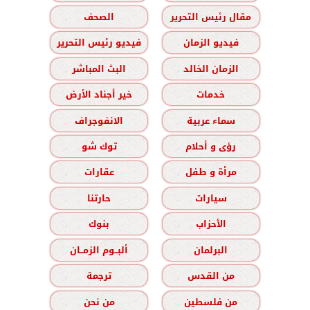
مقال رئيس التحرير
الصحف
فيديو الزمان
فيديو رئيس التحرير
الزمان الخالد
البث المباشر
خدمات
خير أجناد الأرض
سماء عربية
الانفوجراف
رؤى و أحلام
توك شو
مرأة و طفل
عقارات
سيارات
حارتنا
الأحزاب
بنوك
البرلمان
ألبــوم الزمــان
من القدس
ترجمة
من فلسطين
من نحن