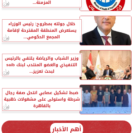
المزمنة...
خلال جولته بمطروح: رئيس الوزراء
يستعرض المنطقة المقترحة لإقامة
المجمع الحكومي...
وزير الشباب والرياضة يلتقي بالرئيس
التنفيذي والعضو المنتدب لبنك saib
لبحث تعزيز...
ضبط تشكيل عصابي انتحل صفة رجال
شرطة واستولى على مشغولات ذهبية
بالقاهرة
أهم الأخبار