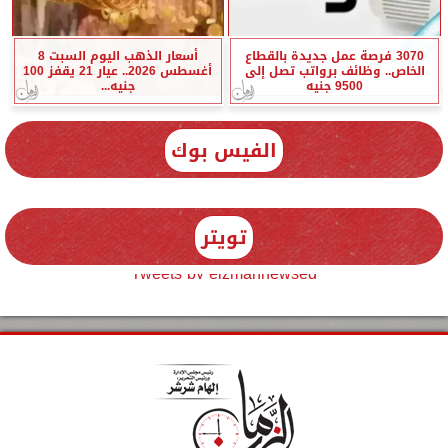
3070 فرصة عمل جديدة بالقطاع
أسعار الذهب اليوم السبت 8
الخاص.. وظائف برواتب تصل إلى
أغسطس 2026.. عيار 21 يقفز 100
9500 جنيه
جنيه...
الفيس بوك
تويتر
Tweets by elzmannewseg