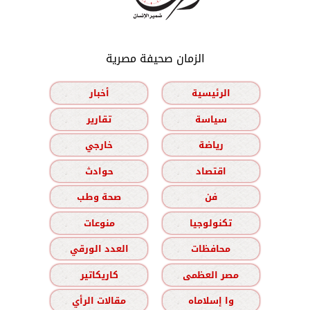
الزمان صحيفة مصرية
الرئيسية
أخبار
سياسة
تقارير
رياضة
خارجي
اقتصاد
حوادث
فن
صحة وطب
تكنولوجيا
منوعات
محافظات
العدد الورقي
مصر العظمى
كاريكاتير
وا إسلاماه
مقالات الرأي