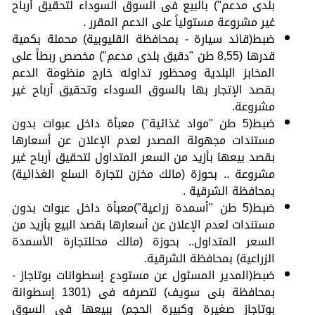
بلدى مدعم") بالبيع فى السوق السوداء لتحقيق أرباح
غير مشروعة مستولياً على الدعم المقرر .
ضبط(قائد سيارة - بمحافظة القليوبية) محملة بكمية
قدرها (8,55 طن "دقيق بلدى مدعم") مخصص ربطاً على
المخابز البلدية ومحظور تداوله خارج منظومة الدعم
بقصد الإتجار بها بالسوق السوداء وتحقيق أرباح غير
مشروعة.
ضبط(5 طن "مواد غذائية") معبأة داخل عبوات بدون
مستندات مجهولة المصدر لعدم الإعلان عن أسعارها
بقصد بيعها بأزيد من السعر المتداول لتحقيق أرباح غير
مشروعة .. بحوزة (مالك مخزن لتجارة السلع الغذائية)
بمحافظة الشرقية .
ضبط(5 طن "أسمدة زراعية")معبأة داخل عبوات بدون
مستندات لعدم الإعلان عن أسعارها بقصد البيع بأزيد من
السعر المتداول.. بحوزة (مالك محللتجارة الأسمدة
الزراعية) بمحافظة الشرقية.
ضبط(المدير المسئول عن مستودع إسطوانات بوتاجاز -
بمحافظة بنى سويف) لتصرفه فى (1301 إسطوانة
بوتاجاز صغيرة وكبيرة الحجم) ببيعها فى السوق