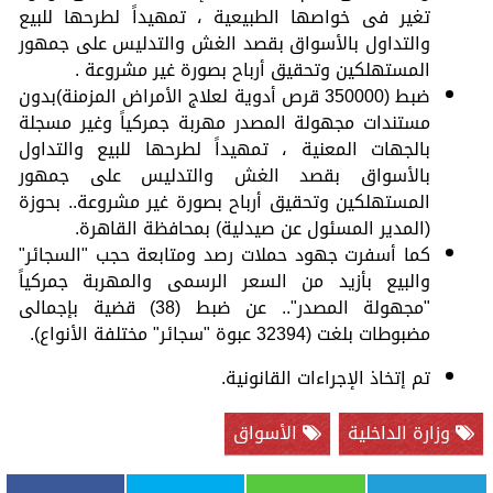
تغير فى خواصها الطبيعية ، تمهيداً لطرحها للبيع
والتداول بالأسواق بقصد الغش والتدليس على جمهور
المستهلكين وتحقيق أرباح بصورة غير مشروعة .
ضبط (350000 قرص أدوية لعلاج الأمراض المزمنة)بدون
مستندات مجهولة المصدر مهربة جمركياً وغير مسجلة
بالجهات المعنية ، تمهيداً لطرحها للبيع والتداول
بالأسواق بقصد الغش والتدليس على جمهور
المستهلكين وتحقيق أرباح بصورة غير مشروعة.. بحوزة
(المدير المسئول عن صيدلية) بمحافظة القاهرة.
كما أسفرت جهود حملات رصد ومتابعة حجب "السجائر"
والبيع بأزيد من السعر الرسمى والمهربة جمركياً
"مجهولة المصدر".. عن ضبط (38) قضية بإجمالى
مضبوطات بلغت (32394 عبوة "سجائر" مختلفة الأنواع).
تم إتخاذ الإجراءات القانونية.
وزارة الداخلية
الأسواق