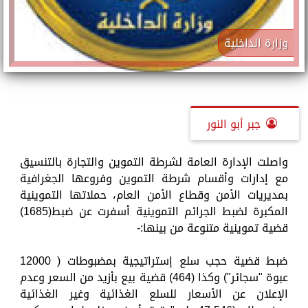
وزارة الداخلية
جبر أبو النور
واصلت الإدارة العامة لشرطة التموين والتجارة بالتنسيق
مع إدارات وأقسام شرطة التموين وفروعها الجغرافية
بمديريات الأمن وقطاع الأمن العام، حملاتها التموينية
المكبرة لضبط الجرائم التموينية أسفرت عن ضبط(1685)
قضية تموينية متنوعة من بينها:-
ضبط قضية حجب سلع إستراتيجية بمضبوطات ( 12000
عبوة "سجائر") وكذا (464) قضية بيع بأزيد من السعر وعدم
الإعلان عن الأسعار للسلع الغذائية وغير الغذائية