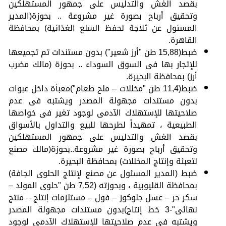
بقصد الغش والتدليس على جمهور المستهلكين
وتحقيق أرباح بصورة غير مشروعة .. بحوزة(المدير
المسئول عن ثلاجة لحفظ السلع الغذائية) بمحافظة
القاهرة.
ضبط(15,88 طن "أرز شعير") بدون مستندات تم تجميعها
للإتجار بها فى السوق السوداء .. بحوزة (مالك مضرب
أرز) بمحافظة البحيرة.
ضبط(11,4 طن "مخللات – ملح طعام")معبأة داخل عبوات
بدون مستندات مجهولة المصدر ويشتبه فى عدم
صلاحيتها للإستهلاك الآدمى لوجود تغير فى خواصها
الطبيعية ، تمهيداً لطرحها للبيع والتداول بالأسواق
بقصد الغش والتدليس على جمهور المستهلكين
وتحقيق أرباح بصورة غير مشروعة..بحوزة(مالك مصنع
لتعبئة وإنتاج المخللات) بمحافظة البحيرة.
ضبط (المدير المسئول عن مصنع لإنتاج الحلوى الجافة)
بمحافظة القليوبية ، وبحوزته (7,52 طن "حلوى المولد –
سكر حر – عسل جلوكوز – فول – مستلزمات إنتاج – منتج
نهائى"-3 خط إنتاج)بدون مستندات مجهولة المصدر
ويشتبه فى عدم صلاحيتها للإستهلاك الآدمى لوجود