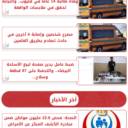
وفاة طالبة 14 عامًا في قليوب.. والنيابة
تحقق في ملابسات الواقعة
مصرع شخصين وإصابة 6 آخرين في
حادث تصادم بطريق العلمين
ضبط عامل يدير صفحة لبيع الأسلحة
البيضاء.. والتحفظ على 87 قطعة
وسلاح...
آخر الأخبار
الصحة: فحص 22.6 مليون مواطن ضمن
مبادرة الكشف المبكر عن الأمراض