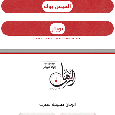
الفيس بوك
تويتر
Tweets by elzmannewseg
الزمان صحيفة مصرية