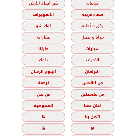
خدمات
خير أجناد الأرض
سماء عربية
الانفوجراف
رؤى و أحلام
توك شو
مرأة و طفل
عقارات
سيارات
حارتنا
الأحزاب
بنوك
البرلمان
ألبــوم الزمــان
من القدس
ترجمة
من فلسطين
من نحن
اعلن معنا
الخصوصية
اتصل بنا


