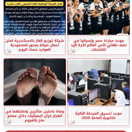
موعد مباراة مصر وإسبانيا في
شركة توزيع الغاز بالاسكندرية تعلن
نصف نهائي كأس العالم لكرة اليد
أعمال صيانة بمحور المحمودية
للناشئات
العوايد مساء اليوم
وفاة عاملين متأثرين بإصابتهما في
موعد تنسيق المرحلة الثانية
انفجار خزان كيميائيات داخل مصنع
للثانوية العامة 2026
ملح بالفيوم