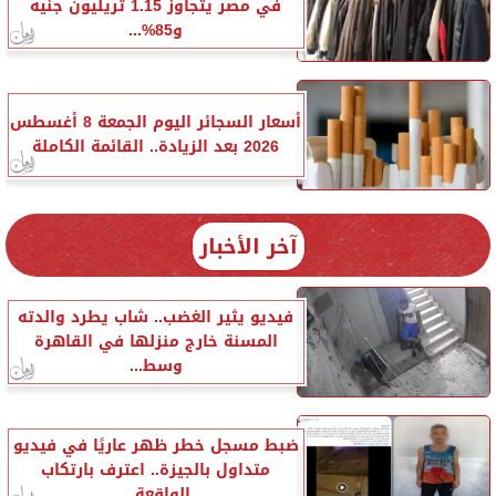
في مصر يتجاوز 1.15 تريليون جنيه
و85%...
أسعار السجائر اليوم الجمعة 8 أغسطس
2026 بعد الزيادة.. القائمة الكاملة
آخر الأخبار
فيديو يثير الغضب.. شاب يطرد والدته
المسنة خارج منزلها في القاهرة
وسط...
ضبط مسجل خطر ظهر عاريًا في فيديو
متداول بالجيزة.. اعترف بارتكاب
الواقعة...