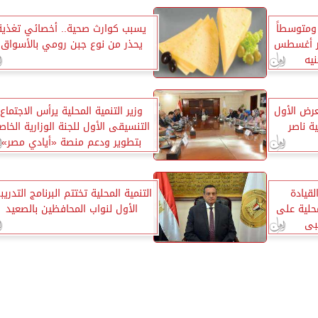
يراً ومتوسطاً
يسبب كوارث صحية.. أخصائي تغذية
ر أغسطس
يحذر من نوع جبن رومي بالأسواق
عرض الأول
وزير التنمية المحلية يرأس الاجتماع
ة ناصر
التنسيقى الأول للجنة الوزارية الخاص
بتطوير ودعم منصة «أيادي مصر»
لقيادة
التنمية المحلية تختتم البرنامج التدري
محلية على
الأول لنواب المحافظين بالصعيد
يبى