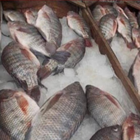
الكاتبة إلهام شرشر تهنئ الرئيس
رسالتى لآخر الزمان «محطة الضبعة
السيسي بعيد ميلاده وتُشيد بجهوده
إله
النووية»... من الحلم إلى التنفيذ
في بناء الدولة