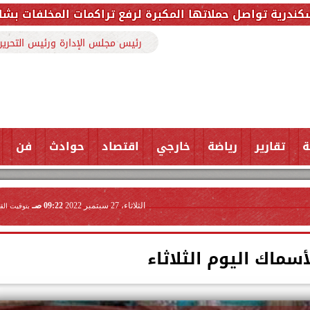
كبرة لرفع تراكمات المخلفات بشارع ملك حفني وتزيل 150 طنًا من المخلف
رئيس مجلس الإدارة ورئيس التحرير
ة
تقارير
رياضة
خارجي
اقتصاد
حوادث
فن
الثلاثاء، 27 سبتمبر 2022
09:22 صـ
بتوقيت الق
أسماك اليوم الثلاثاء