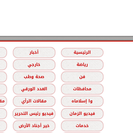
الرئيسية
أخبار
رياضة
خارجي
فن
صحة وطب
محافظات
العدد الورقي
وا إسلاماه
مقالات الرأي
مقا
فيديو الزمان
فيديو رئيس التحرير
خدمات
خير أجناد الأرض