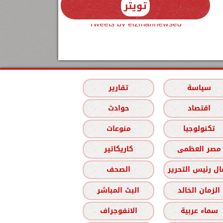
تويتر
Tweets by elzmannewseg
سياسة
تقارير
اقتصاد
حوادث
تكنولوجيا
منوعات
مصر العظمى
كاريكاتير
ل رئيس التحرير
الصحف
الزمان الخالد
البث المباشر
سماء عربية
الانفوجراف