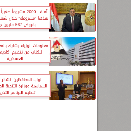
آمنة : 2000 مشروعاً صغ
نفذها ”مشروعك” خلال شه
بقروض 567 مليون جنيه
معلومات الوزراء يشارك بالم
للكتاب من تنظيم أكاديمي
العسكرية
نواب المحافظين: نشكر ا
السياسية ووزارة التنمية ال
تنظيم البرنامج التدر