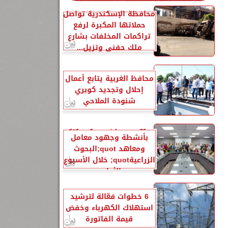
محافظة الإسكندرية تواصل
حملاتها المكبرة لرفع
تراكمات المخلفات بشارع
ملك حفني وتزيل...
محافظ الغربية يتابع أعمال
إحلال وتجديد كوبري
شنودة الملاحي
الزراعةquot; تنشر تقريرًا
بأنشطة وجهود معامل
ومعاهد quot;البحوث
الزراعيةquot; خلال الأسبوع
الأول...
6 خطوات فعّالة لترشيد
استهلاك الكهرباء وخفض
قيمة الفاتورة