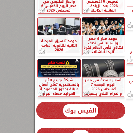
الخميس 6 أغسطس
والغاز الطبيعي في
2026 بعد الزيادة..
مصر اليوم الخميس 6
القائمة الكاملة
أغسطس 2026
موعد مباراة مصر
موعد تنسيق المرحلة
وإسبانيا في نصف
الثانية للثانوية العامة
نهائي كأس العالم لكرة
2026
اليد للناشئات
ة
أسعار الفضة في مصر
شركة توزيع الغاز
بي
اليوم الجمعة 7
بالاسكندرية تعلن أعمال
أغسطس 2026..
صيانة بمحور المحمودية
والجرام النقي يسجل...
العوايد مساء اليوم
الفيس بوك