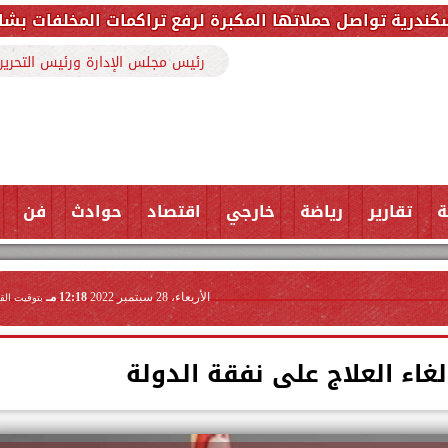
برة لرفع تراكمات المخلفات بشارع ملك حفني وتزيل 150 طنًا من المخلفا
رئيس مجلس الإدارة ورئيس التحرير
ة
تقارير
رياضة
خارجي
اقتصاد
حوادث
فن
الأربعاء، 28 سبتمبر 2022
12:18 مـ
بتوقيت الق
غاء العلاج على نفقة الدولة