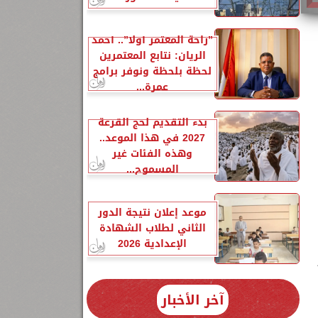
”راحة المعتمر أولًا”.. أحمد
الريان: نتابع المعتمرين
لحظة بلحظة ونوفر برامج
عمرة...
بدء التقديم لحج القرعة
2027 في هذا الموعد..
وهذه الفئات غير
المسموح...
موعد إعلان نتيجة الدور
الثاني لطلاب الشهادة
الإعدادية 2026
آخر الأخبار