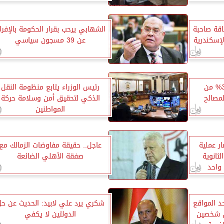
قة صاحبة
الشهابي يرحب بقرار الحكومة بالإفرا
لإسكندرية
عن 39 مسجون سياسي
التنمية المحلية: توفير 35% من
رئيس الوزراء يتابع منظومة النقل
مصالح
الذكي لتحقيق أمن وسلامة حركة
المواطنين
ر عملية
عاجل.. حقيقة مفاوضات الزمالك مع
ثانوية
صفقة الأهلي الضائعة
واحد
د المواقع
شكري يرد علي لابيد: الحديث عن ح
ى شخصين
الدولتين لا يكفي