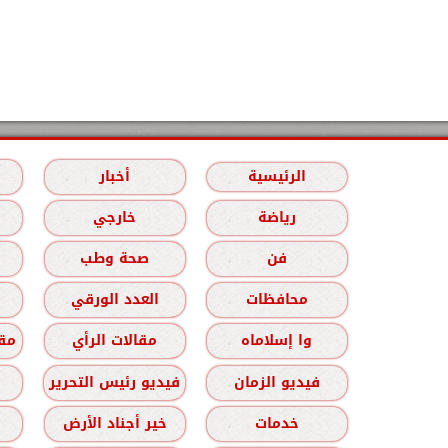
الرئيسية
أخبار
رياضة
خارجي
فن
صحة وطب
محافظات
العدد الورقي
وا إسلاماه
مقالات الرأي
مقا
فيديو الزمان
فيديو رئيس التحرير
خدمات
خير أجناد الأرض