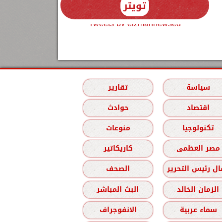
تويتر
Tweets by elzmannewseg
سياسة
تقارير
اقتصاد
حوادث
تكنولوجيا
منوعات
مصر العظمى
كاريكاتير
ل رئيس التحرير
الصحف
الزمان الخالد
البث المباشر
سماء عربية
الانفوجراف