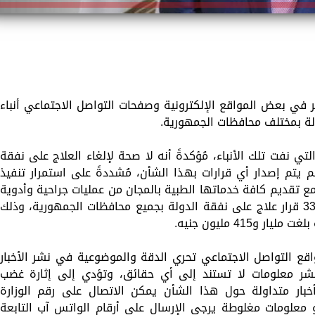
ر في بعض المواقع الإلكترونية وصفحات التواصل الاجتماعي أنباء
ولة بمختلف محافظات الجمهورية.
ي نفت تلك الأنباء، مُؤكدةً أنه لا صحة لإلغاء العلاج على نفقة
 يتم إصدار أي قرارات بهذا الشأن، مُشددةً على استمرار تنفيذ
ع تقديم كافة خدماتها الطبية بالمجان من عمليات جراحية وأدوية
وفحوصات طبية، حيث تم إصدار 340 ألفاً و333 قرار علاج على نفقة الدولة بجميع محافظات الجمهورية، وذلك
41 مليون جنيه.
اقع التواصل الاجتماعي تحري الدقة والموضوعية ‏في نشر الأخبار
نشر ‏معلومات لا تستند إلى أي حقائق، وتؤدي إلى إثارة غضب
بار متداولة حول هذا الشأن يمكن الاتصال على رقم الوزارة
 شائعات أو معلومات مغلوطة يرجى الإرسال على أرقام الواتس آب التابعة