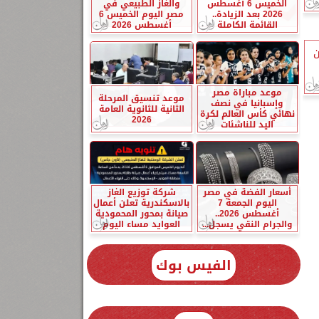
الخميس 6 أغسطس
والغاز الطبيعي في
2026 بعد الزيادة..
مصر اليوم الخميس 6
القائمة الكاملة
أغسطس 2026
ن
موعد مباراة مصر
موعد تنسيق المرحلة
وإسبانيا في نصف
الثانية للثانوية العامة
نهائي كأس العالم لكرة
2026
اليد للناشئات
أسعار الفضة في مصر
شركة توزيع الغاز
اليوم الجمعة 7
بالاسكندرية تعلن أعمال
أغسطس 2026..
صيانة بمحور المحمودية
والجرام النقي يسجل...
العوايد مساء اليوم
الفيس بوك