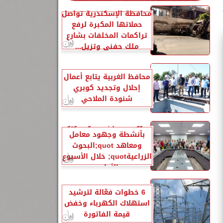
محافظة الإسكندرية تواصل
حملاتها المكبرة لرفع
تراكمات المخلفات بشارع
ملك حفني وتزيل...
محافظ الغربية يتابع أعمال
إحلال وتجديد كوبري
شنودة الملاحي
الزراعةquot; تنشر تقريرًا
بأنشطة وجهود معامل
ومعاهد quot;البحوث
الزراعيةquot; خلال الأسبوع
الأول...
6 خطوات فعّالة لترشيد
استهلاك الكهرباء وخفض
قيمة الفاتورة