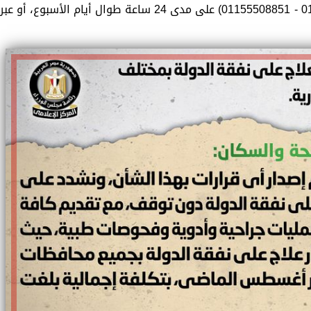
للمركز الإعلامي لمجلس الوزراء (01155508688 - 01155508851) على مدى 24 ساعة طوال أيام الأسبوع، أو عبر