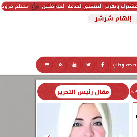
دمة المواطنين
تحطم مروحية أثناء مكافحة حريق غابات 
إلهام شرشر
صحة وطب
تكنولوجيا
منوعات
محافظات
مقال رئيس التحرير
اهرة