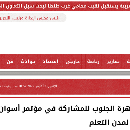
 غرب طنطا لبحث سبل التعاون المشترك وتعزيز التنسيق لخ
رئيس مجلس الإدارة ورئيس التحرير
ة
تقارير
رياضة
خارجي
اقتصاد
حوادث
فن
الإثنين، 3 أكتوبر 2022
10:52 صـ
بتوقيت الق
زهرة الجنوب للمشاركة في مؤتمر أسوان
لمدن التعلم