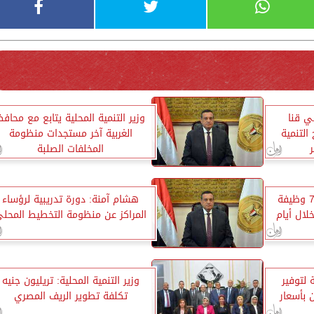
ي قنا
وزير التنمية المحلية يتابع مع محافظ
لتنمية
الغربية آخر مستجدات منظومة
المخلفات الصلبة
التنمية المحلية تعلن عن 77 وظيفة
هشام آمنة: دورة تدريبية لرؤساء
لال أيام
المراكز عن منظومة التخطيط المحل
 لتوفير
وزير التنمية المحلية: تريليون جنيه
 بأسعار
تكلفة تطوير الريف المصري