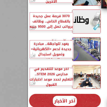
الآخرين
3070 فرصة عمل جديدة
بالقطاع الخاص.. وظائف
برواتب تصل إلى 9500 جنيه
إحلال السيارات المتهالكة
يعود للواجهة.. مبادرة
جديدة لدعم «الكهربائية»
وتمويل استبدال
السيارات...
آخر موعد للتقديم في
مدارس STEM 2026..
التعليم تحدد موعد اختبارات
القبول
آخر الأخبار