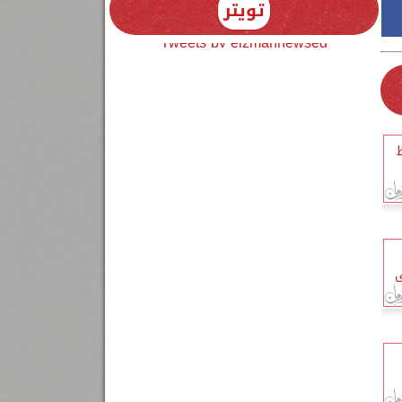
تويتر
Tweets by elzmannewseg
ى