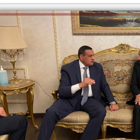
الكاتبة إلهام شرشر تهنئ الرئيس
رسالتى لآخر الزمان «محطة الضبعة
السيسي بعيد ميلاده وتُشيد بجهوده
النووية»... من الحلم إلى التنفيذ
في بناء الدولة