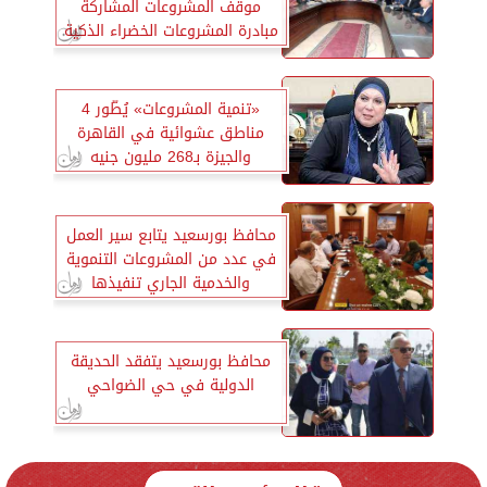
موقف المشروعات المشاركة
مبادرة المشروعات الخضراء الذكية
«تنمية المشروعات» يُطّور 4
مناطق عشوائية في القاهرة
والجيزة بـ268 مليون جنيه
محافظ بورسعيد يتابع سير العمل
في عدد من المشروعات التنموية
والخدمية الجاري تنفيذها
محافظ بورسعيد يتفقد الحديقة
الدولية في حي الضواحي