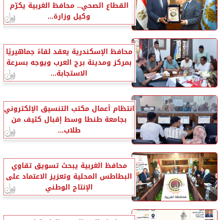
القطاع الصحي.. محافظ الغربية يكرّم
وكيل وزارة...
محافظ الإسكندرية يعقد لقاءً جماهيريًا
بمركز ومدينة برج العرب ويوجه بسرعة
الاستجابة...
انتظام أعمال مكتب التنسيق الإلكتروني
بجامعة طنطا وسط إقبال كثيف من
طلاب...
محافظ الغربية يبحث تسويق تقاوي
البطاطس المحلية وتعزيز الاعتماد على
الإنتاج الوطني