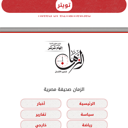
تويتر
Tweets by elzmannewseg
الزمان صحيفة مصرية
الرئيسية
أخبار
سياسة
تقارير
رياضة
خارجي