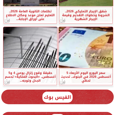
شقق الإيجار التمليكي 2026..
تظلمات الثانوية العامة 2026..
الشروط وخطوات التقديم وقيمة
التعليم تعلن موعد ومكان الاطلاع
الإيجار الشهرية
على أوراق الإجابة...
سعر اليورو اليوم الأربعاء 5
حقيقة وقوع زلزال يومي 4 و5
أغسطس 2026 في البنوك.. تحديث
أغسطس.. «البحوث الفلكية» تحسم
لحظي
الجدل وتوجه...
الفيس بوك