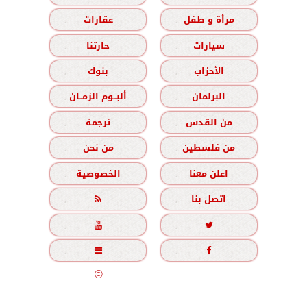
مرأة و طفل
عقارات
سيارات
حارتنا
الأحزاب
بنوك
البرلمان
ألبــوم الزمــان
من القدس
ترجمة
من فلسطين
من نحن
اعلن معنا
الخصوصية
اتصل بنا





جميع الحقوق محفوظة
©