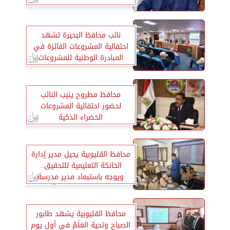
نائب محافظ البحيرة تشهد
احتفالية المشروعات الفائزة في
المبادرة الوطنية للمشروعات
الخضراء
محافظ مطروح ينيب النائب
لحضور احتفالية المشروعات
الخضراء الذكية
محافظ القليوبية يحيل مدير إدارة
الخانكة التعليمية للتحقيق..
ويوجه باستبعاد مدير مدرسة
الشهيد تامر عبد الله
محافظ القليوبية يشهد طابور
الصباح وتحية العَلَمْ في أول يوم