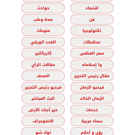
اقتصاد
حوادث
فن
صحة وطب
تكنولوجيا
منوعات
محافظات
العدد الورقي
مصر العظمى
كاريكاتير
وا إسلاماه
مقالات الرأي
مقال رئيس التحرير
الصحف
فيديو الزمان
فيديو رئيس التحرير
الزمان الخالد
البث المباشر
خدمات
خير أجناد الأرض
سماء عربية
الانفوجراف
رؤى و أحلام
توك شو