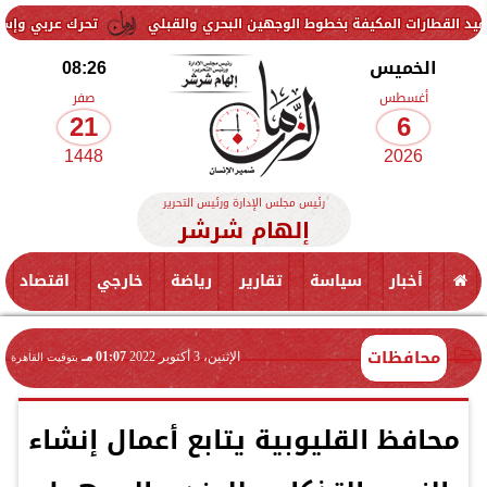
لمكيفة بخطوط الوجهين البحري والقبلي
تحرك عربي وإسلامي لمواجهة ا
الخميس
08:26
أغسطس
صفر
21
6
1448
2026
رئيس مجلس الإدارة ورئيس التحرير
إلهام شرشر
أخبار
سياسة
تقارير
رياضة
خارجي
اقتصاد
محافظات
الإثنين، 3 أكتوبر 2022
01:07 مـ
بتوقيت القاهرة
محافظ القليوبية يتابع أعمال إنشاء