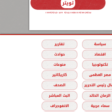
تويتر
Tweets by elzmannewseg
سياسة
تقارير
اقتصاد
حوادث
تكنولوجيا
منوعات
مصر العظمى
كاريكاتير
ل رئيس التحرير
الصحف
الزمان الخالد
البث المباشر
سماء عربية
الانفوجراف