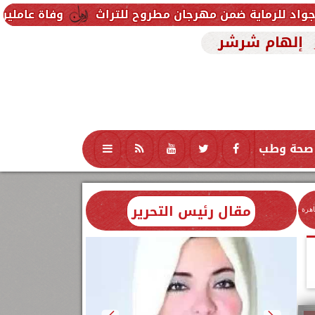
ضمن مهرجان مطروح للتراث
وفاة عاملين متأثرين بإصابت
إلهام شرشر
صحة وطب
تكنولوجيا
منوعات
محافظات
مقال رئيس التحرير
اهرة