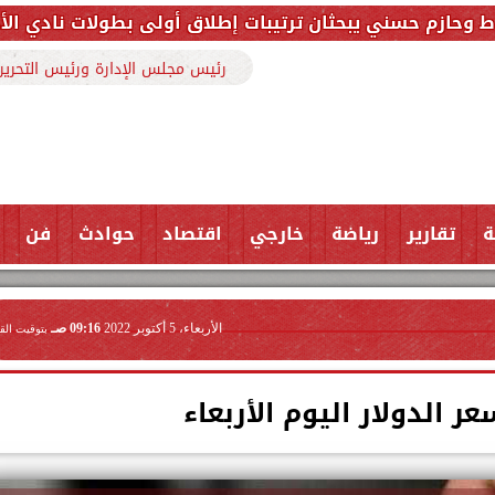
بحثان ترتيبات إطلاق أولى بطولات نادي الأجواد للرماية 
رئيس مجلس الإدارة ورئيس التحرير
ة
تقارير
رياضة
خارجي
اقتصاد
حوادث
فن
الأربعاء، 5 أكتوبر 2022
09:16 صـ
بتوقيت الق
 الدولار اليوم الأربعاء