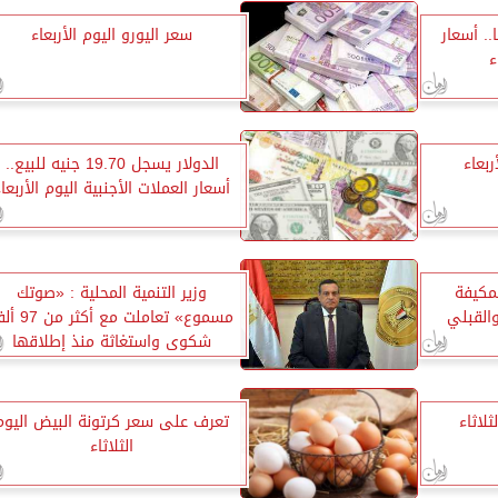
1099 جنيهًا.. أسعار
سعر اليورو اليوم الأربعاء
ء
ربعاء
الدولار يسجل 19.70 جنيه للبيع..
أسعار العملات الأجنبية اليوم الأربعا
لمكيفة
وزير التنمية المحلية : «صوتك
القبلي
مسموع» تعاملت مع أكثر
شكوى واستغاثة منذ إطلاقها
لاثاء
تعرف على سعر كرتونة البيض اليوم
الثلاثاء