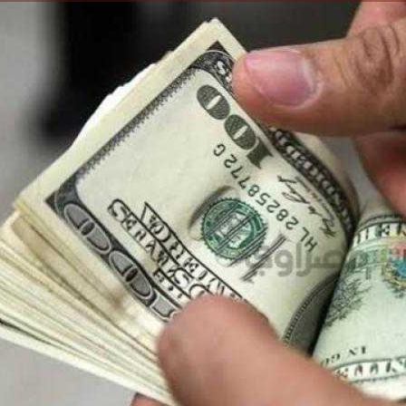
الكاتبة إلهام شرشر تهنئ الرئيس
السيسي بعيد ميلاده وتُشيد بجهوده
إلهام شرشر تكتب: دي مبقتش كورة..
في بناء الدولة
دي سياسة