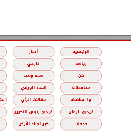
الرئيسية
أخبار
رياضة
خارجي
فن
صحة وطب
محافظات
العدد الورقي
وا إسلاماه
مقالات الرأي
مقا
فيديو الزمان
فيديو رئيس التحرير
خدمات
خير أجناد الأرض