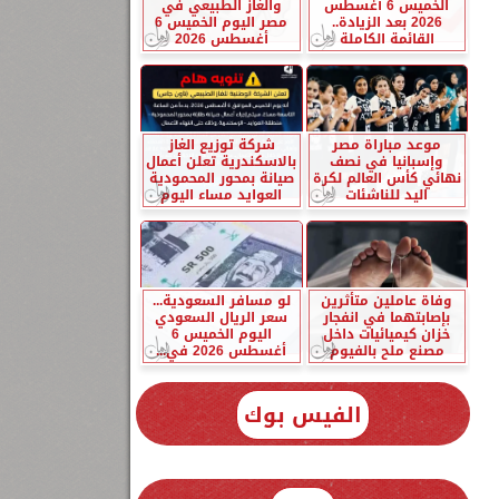
الخميس 6 أغسطس
والغاز الطبيعي في
2026 بعد الزيادة..
مصر اليوم الخميس 6
القائمة الكاملة
أغسطس 2026
موعد مباراة مصر
شركة توزيع الغاز
وإسبانيا في نصف
بالاسكندرية تعلن أعمال
نهائي كأس العالم لكرة
صيانة بمحور المحمودية
اليد للناشئات
العوايد مساء اليوم
وفاة عاملين متأثرين
لو مسافر السعودية...
بإصابتهما في انفجار
سعر الريال السعودي
خزان كيميائيات داخل
اليوم الخميس 6
مصنع ملح بالفيوم
أغسطس 2026 في...
الفيس بوك