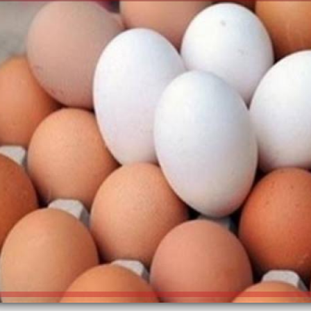
الكاتبة إلهام شرشر تهنئ الرئيس
السيسي بعيد ميلاده وتُشيد بجهوده
إلهام شرشر تكتب: دي مبقتش كورة..
في بناء الدولة
دي سياسة