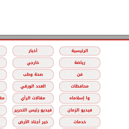
الرئيسية
أخبار
رياضة
خارجي
فن
صحة وطب
محافظات
العدد الورقي
وا إسلاماه
مقالات الرأي
مقا
فيديو الزمان
فيديو رئيس التحرير
خدمات
خير أجناد الأرض