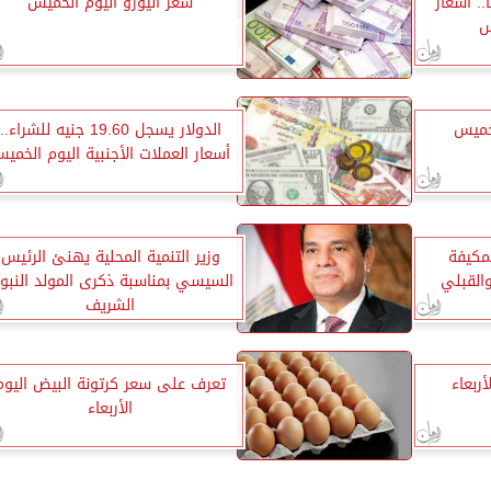
1070 جنيهًا.. أسعار
سعر اليورو اليوم الخميس
س
لخميس
الدولار يسجل 19.60 جنيه للشراء..
أسعار العملات الأجنبية اليوم الخمي
لمكيفة
وزير التنمية المحلية يهنئ الرئيس
القبلي
السيسي بمناسبة ذكرى المولد النبو
الشريف
ربعاء
تعرف على سعر كرتونة البيض اليوم
الأربعاء