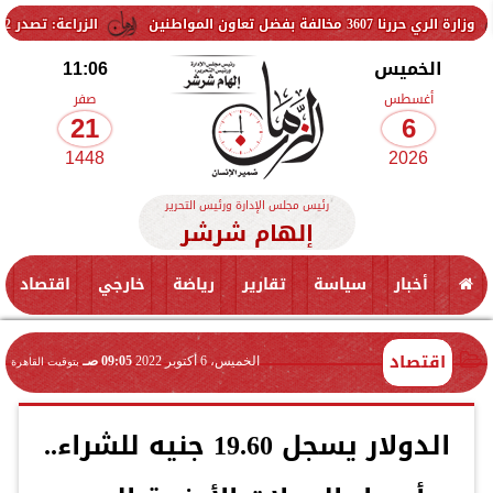
 المواطنين
الزراعة: تصدر 712 ترخيص تشغيل جديد لمشروعات الثروة الحيوانية والداجنة.. وتسجيل 832 مخلوط أعلاف
الخميس
11:06
أغسطس
صفر
21
6
1448
2026
رئيس مجلس الإدارة ورئيس التحرير
إلهام شرشر
أخبار
سياسة
تقارير
رياضة
خارجي
اقتصاد
اقتصاد
الخميس، 6 أكتوبر 2022
09:05 صـ
بتوقيت القاهرة
الدولار يسجل 19.60 جنيه للشراء..