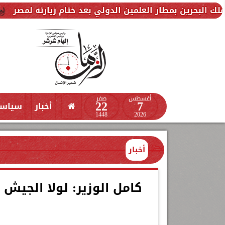
لعلمين الدولي بعد ختام زيارته لمصر
وزارة التضامن 
أغسطس
صفر
22
7
أخبار
سياس
1448
2026
أخبار
كامل الوزير: لولا الجيش 