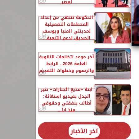
لمصر
الحكومة تنتهي من إعداد
المخططات التفصيلية
لمدينتي المنيا ويوسف
الصديق لدعم التنمية...
آخر موعد لتظلمات الثانوية
العامة 2026.. الرابط
والرسوم وخطوات التقديم
ابنة «مذيع الجنازات» تثير
،
الجدل بفيديو استغاثة:
أطالب بنفقتي وحقوقي
منذ 14...
آخر الأخبار