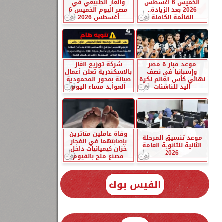
الخميس 6 أغسطس
والغاز الطبيعي في
2026 بعد الزيادة..
مصر اليوم الخميس 6
القائمة الكاملة
أغسطس 2026
موعد مباراة مصر
شركة توزيع الغاز
وإسبانيا في نصف
بالاسكندرية تعلن أعمال
نهائي كأس العالم لكرة
صيانة بمحور المحمودية
اليد للناشئات
العوايد مساء اليوم
وفاة عاملين متأثرين
موعد تنسيق المرحلة
بإصابتهما في انفجار
الثانية للثانوية العامة
خزان كيميائيات داخل
2026
مصنع ملح بالفيوم
الفيس بوك