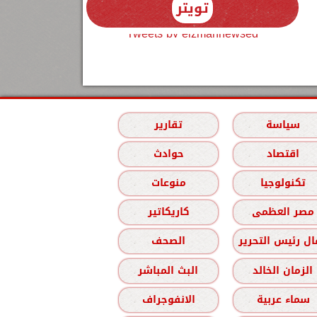
تويتر
Tweets by elzmannewseg
سياسة
تقارير
اقتصاد
حوادث
تكنولوجيا
منوعات
مصر العظمى
كاريكاتير
ل رئيس التحرير
الصحف
الزمان الخالد
البث المباشر
سماء عربية
الانفوجراف