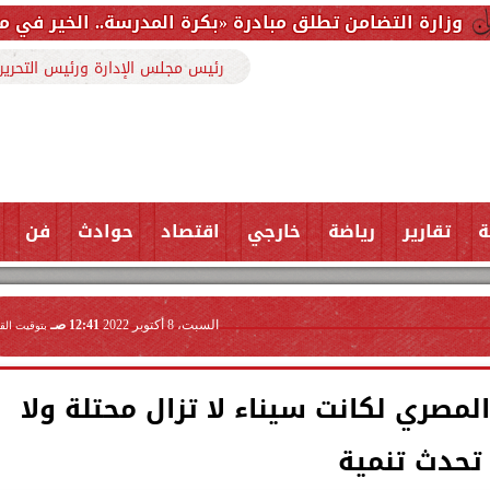
تطلق مبادرة «بكرة المدرسة.. الخير في مصر» لتوفير المست
رئيس مجلس الإدارة ورئيس التحرير
ة
تقارير
رياضة
خارجي
اقتصاد
حوادث
فن
السبت، 8 أكتوبر 2022
12:41 صـ
بتوقيت الق
المصري لكانت سيناء لا تزال محتلة ولا
تحدث تنمية