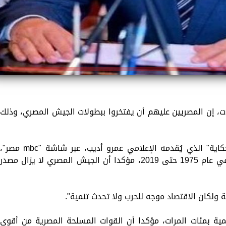
لات، إن المصريين عليهم أن يفتخروا ببطولات الجيش المصري، وذلك
وأضاف خلال مداخلة هاتفية مع برنامج "الحكاية" الذي يُقدمه الإعلامي عمرو أديب، عبر شاشة "mbc مصر"
مساء الجمعة، أنه التحق بالقوات المسلحة في عام 1975 حتى 2019، مؤكدا أن الجيش المصري لا يزال مصدر
ة ولكان الاقتصاد موجه للحرب ولا تحدث تنمية".
ية بمئات المرات، مؤكدا أن القوات المسلحة المصرية من أقوى