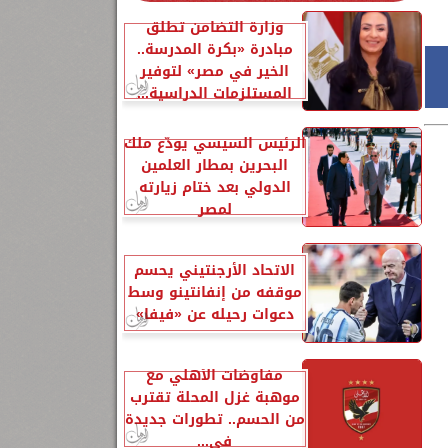
وزارة التضامن تطلق
مبادرة «بكرة المدرسة..
الخير في مصر» لتوفير
المستلزمات الدراسية...
الرئيس السيسي يودّع ملك
البحرين بمطار العلمين
الدولي بعد ختام زيارته
لمصر
الاتحاد الأرجنتيني يحسم
موقفه من إنفانتينو وسط
دعوات رحيله عن «فيفا»
مفاوضات الأهلي مع
موهبة غزل المحلة تقترب
من الحسم.. تطورات جديدة
في...