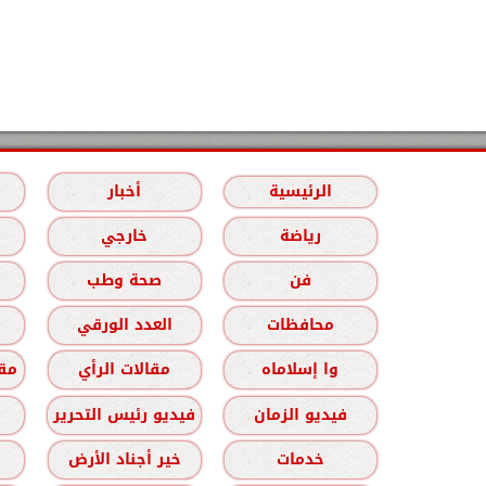
الرئيسية
أخبار
رياضة
خارجي
فن
صحة وطب
محافظات
العدد الورقي
وا إسلاماه
مقالات الرأي
مقا
فيديو الزمان
فيديو رئيس التحرير
خدمات
خير أجناد الأرض