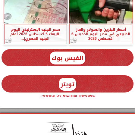
أسعار البنزين والسولار والغاز
سعر الجنيه الإسترليني اليوم
الطبيعي في مصر اليوم الخميس 6
الأربعاء 5 أغسطس 2026 أمام
أغسطس 2026
الجنيه المصري|...
الفيس بوك
تويتر
Tweets by elzmannewseg