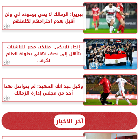
بيزيرا: الزمالك لا يفي بوعوده لي ولن
أقبل بعدم احترامهم لكلمتهم
إنجاز تاريخي.. منتخب مصر للناشئات
يتأهل إلى نصف نهائي بطولة العالم
لكرة...
وكيل عبد الله السعيد: لم يتواصل معنا
أحد من مجلس إدارة الزمالك
آخر الأخبار