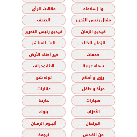
وا إسلاماه
مقالات الرأي
مقال رئيس التحرير
الصحف
فيديو الزمان
فيديو رئيس التحرير
الزمان الخالد
البث المباشر
خدمات
خير أجناد الأرض
سماء عربية
الانفوجراف
رؤى و أحلام
توك شو
مرأة و طفل
عقارات
سيارات
حارتنا
الأحزاب
بنوك
البرلمان
ألبــوم الزمــان
من القدس
ترجمة