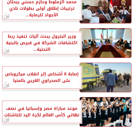
محمد الزملوط وحازم حسني يبحثان
ترتيبات إطلاق أولى بطولات نادي
الأجواد للرماية...
وزير البترول يبحث آليات تنفيذ ربط
اكتشافات الشركة في قبرص بالبنية
التحتية...
إصابة 8 أشخاص إثر انقلاب ميكروباص
على الصحراوي الغربي بالمنيا
موعد مباراة مصر وإسبانيا في نصف
نهائي كأس العالم لكرة اليد للناشئات