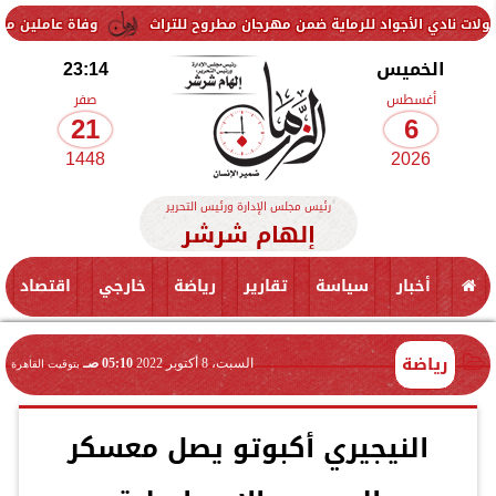
أجواد للرماية ضمن مهرجان مطروح للتراث
وفاة عاملين متأثرين بإصابتهم
الخميس
23:14
أغسطس
صفر
21
6
1448
2026
رئيس مجلس الإدارة ورئيس التحرير
إلهام شرشر
أخبار
سياسة
تقارير
رياضة
خارجي
اقتصاد
رياضة
السبت، 8 أكتوبر 2022
05:10 صـ
بتوقيت القاهرة
النيجيري أكبوتو يصل معسكر