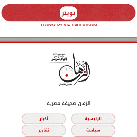
تويتر
Tweets by elzmannewseg
الزمان صحيفة مصرية
الرئيسية
أخبار
سياسة
تقارير