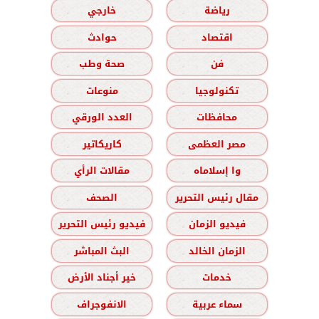
رياضة
خارجي
اقتصاد
حوادث
فن
صحة وطب
تكنولوجيا
منوعات
محافظات
العدد الورقي
مصر العظمى
كاريكاتير
وا إسلاماه
مقالات الرأي
مقال رئيس التحرير
الصحف
فيديو الزمان
فيديو رئيس التحرير
الزمان الخالد
البث المباشر
خدمات
خير أجناد الأرض
سماء عربية
الانفوجراف