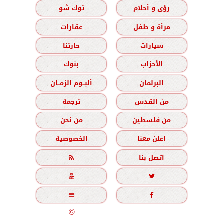
رؤى و أحلام
توك شو
مرأة و طفل
عقارات
سيارات
حارتنا
الأحزاب
بنوك
البرلمان
ألبــوم الزمــان
من القدس
ترجمة
من فلسطين
من نحن
اعلن معنا
الخصوصية
اتصل بنا





جميع الحقوق محفوظة
©