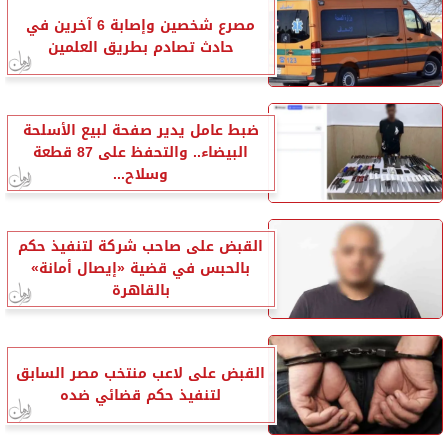
مصرع شخصين وإصابة 6 آخرين في
حادث تصادم بطريق العلمين
ضبط عامل يدير صفحة لبيع الأسلحة
البيضاء.. والتحفظ على 87 قطعة
وسلاح...
القبض على صاحب شركة لتنفيذ حكم
بالحبس في قضية «إيصال أمانة»
بالقاهرة
القبض على لاعب منتخب مصر السابق
لتنفيذ حكم قضائي ضده