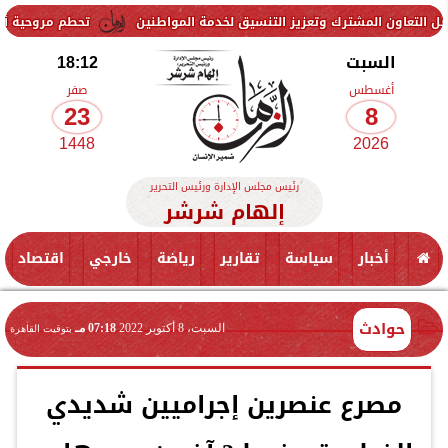
ترك وتعزيز التنسيق لخدمة المواطنين
تحطم مروحية أثناء مكافحة حريق
السبت
18:12
أغسطس
صفر
23
8
1448
2026
رئيس مجلس الإدارة ورئيس التحرير
إلهام شرشر
أخبار
سياسة
تقارير
رياضة
خارجي
اقتصاد
حوادث
السبت، 8 أكتوبر 2022
07:18 مـ
بتوقيت القاهرة
مصرع عنصرين إجراميين شديدي