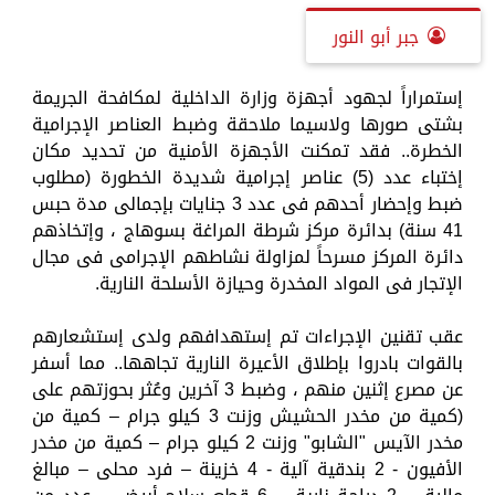
جبر أبو النور
إستمراراً لجهود أجهزة وزارة الداخلية لمكافحة الجريمة
بشتى صورها ولاسيما ملاحقة وضبط العناصر الإجرامية
الخطرة.. فقد تمكنت الأجهزة الأمنية من تحديد مكان
إختباء عدد (5) عناصر إجرامية شديدة الخطورة (مطلوب
ضبط وإحضار أحدهم فى عدد 3 جنايات بإجمالى مدة حبس
41 سنة) بدائرة مركز شرطة المراغة بسوهاج ، وإتخاذهم
دائرة المركز مسرحاً لمزاولة نشاطهم الإجرامى فى مجال
الإتجار فى المواد المخدرة وحيازة الأسلحة النارية.
عقب تقنين الإجراءات تم إستهدافهم ولدى إستشعارهم
بالقوات بادروا بإطلاق الأعيرة النارية تجاهها.. مما أسفر
عن مصرع إثنين منهم ، وضبط 3 آخرين وعُثر بحوزتهم على
(كمية من مخدر الحشيش وزنت 3 كيلو جرام – كمية من
مخدر الآيس "الشابو" وزنت 2 كيلو جرام – كمية من مخدر
الأفيون - 2 بندقية آلية - 4 خزينة – فرد محلى – مبالغ