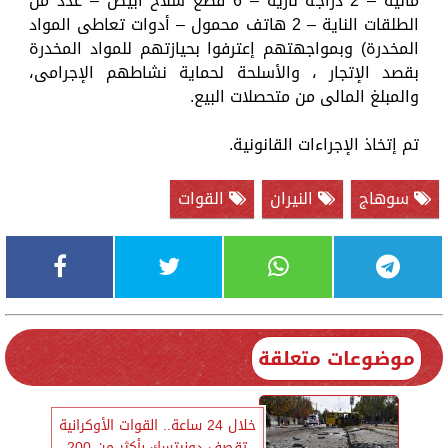
مالية – 2 دراجة نارية – 6 قطع سلاح أبيض – عدد من
الطلقات الناية – 2 هاتف محمول – أدوات تعاطى المواد
المخدرة) وبمواجهتهم إعترفوا بحيازتهم للمواد المخدرة
بقصد الإتجار ، والأسلحة لحماية نشاطهم الإجرامى،
والمبلغ المالى من متحصلات البيع.
تم إتخاذ الإجراءات القانونية.
سوهاج
النيران
القوات
موضوعات متعلقة
خلال 24 ساعة.. القوات الأوكرانية
تقصف دونيتسك بأكثر من 200