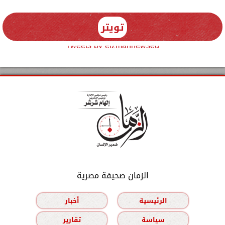
تويتر
Tweets by elzmannewseg
الزمان صحيفة مصرية
الرئيسية
أخبار
سياسة
تقارير