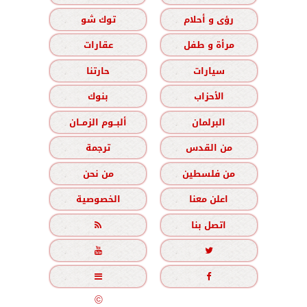
رؤى و أحلام
توك شو
مرأة و طفل
عقارات
سيارات
حارتنا
الأحزاب
بنوك
البرلمان
ألبــوم الزمــان
من القدس
ترجمة
من فلسطين
من نحن
اعلن معنا
الخصوصية
اتصل بنا





جميع الحقوق محفوظة
©