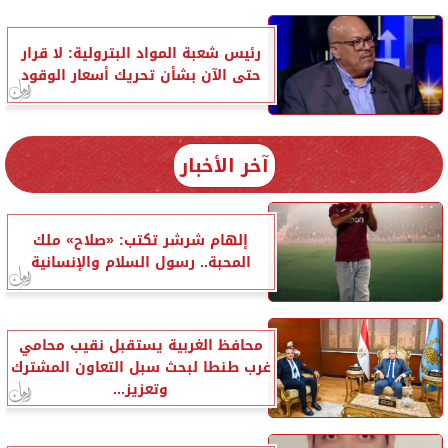
رئيس شعبة المواد البترولية: لا قرار
حتى الآن بشأن تحريك أسعار الوقود
آخر الأخبار
إلهام شرشر تكتب: «صلاح» ملك
المحبة.. رسول السلام والإنسانية
محافظ الغربية يستقبل نقيب محامي
غرب طنطا لبحث سبل التعاون المشترك
وتعزيز...