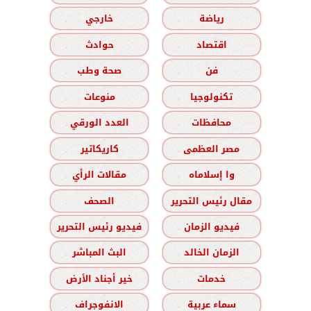
رياضة
خارجي
اقتصاد
حوادث
فن
صحة وطب
تكنولوجيا
منوعات
محافظات
العدد الورقي
مصر العظمى
كاريكاتير
وا إسلاماه
مقالات الرأي
مقال رئيس التحرير
الصحف
فيديو الزمان
فيديو رئيس التحرير
الزمان الخالد
البث المباشر
خدمات
خير أجناد الأرض
سماء عربية
الانفوجراف