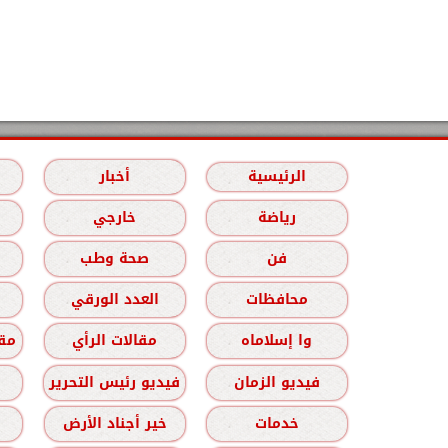
الرئيسية
أخبار
رياضة
خارجي
فن
صحة وطب
محافظات
العدد الورقي
وا إسلاماه
مقالات الرأي
مقا
فيديو الزمان
فيديو رئيس التحرير
خدمات
خير أجناد الأرض