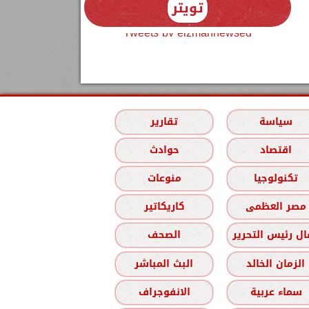
تويتر
Tweets by elzmannewseg
سياسة
تقارير
اقتصاد
حوادث
تكنولوجيا
منوعات
مصر العظمى
كاريكاتير
ل رئيس التحرير
الصحف
الزمان الخالد
البث المباشر
سماء عربية
الانفوجراف