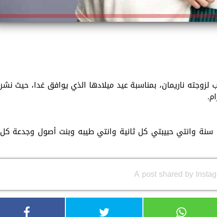
لزوجته ناريمان، بمناسبة عيد ميلادها الذي يوافق غدا، حيث نشر
م.
كل سنة وانتي حبيبتي كل ثانية وانتي طيبه وبنت أصول وجدعة كل
A post shared by Insta