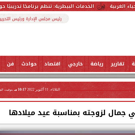
الخدمات البيطرية: تنظم برنامجًا تدريبيًا حول التطبيقات ال
رئيس مجلس الإدارة ورئيس التحرير
ة
تقارير
رياضة
خارجي
اقتصاد
حوادث
فن
الثلاثاء، 11 أكتوبر 2022
10:17 مـ
بتوقيت الق
 جمال لزوجته بمناسبة عيد ميلادها