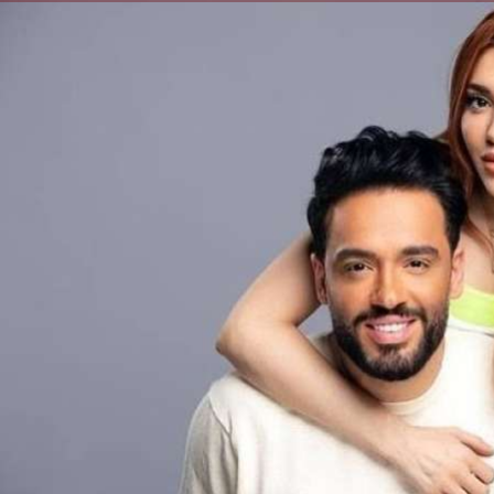
الكاتبة إلهام شرشر تهنئ الرئيس
السيسي بعيد ميلاده وتُشيد بجهوده
إلهام شرشر تكتب: دي مبقتش كورة..
في بناء الدولة
دي سياسة