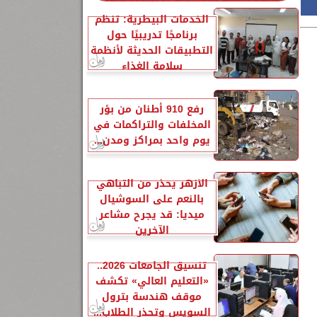
الخدمات البيطرية: تنظم
برنامجًا تدريبيًا حول
التطبيقات الحديثة لأنظمة
سلامة الغذاء
رفع 910 أطنان من بؤر
المخلفات والتراكمات في
يوم واحد بمراكز ومدن...
الأزهر يحذر من التباهي
بالنعم على السوشيال
ميديا: قد يجرح مشاعر
الآخرين
تنسيق الجامعات 2026..
«التعليم العالي» تكشف
موقف هندسة بترول
السويس وتحذر الطلاب...