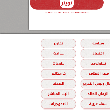
تويتر
Tweets by elzmannewseg
سياسة
تقارير
اقتصاد
حوادث
تكنولوجيا
منوعات
مصر العظمى
كاريكاتير
ل رئيس التحرير
الصحف
الزمان الخالد
البث المباشر
سماء عربية
الانفوجراف