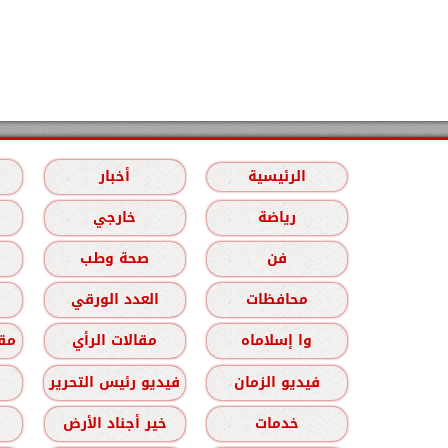
الرئيسية
أخبار
رياضة
خارجي
فن
صحة وطب
محافظات
العدد الورقي
وا إسلاماه
مقالات الرأي
مقا
فيديو الزمان
فيديو رئيس التحرير
خدمات
خير أجناد الأرض