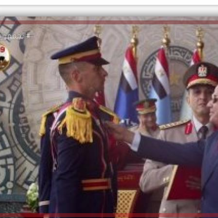
الكاتبة إلهام شرشر تهنئ الرئيس
السيسي بعيد ميلاده وتُشيد بجهوده
إلهام شرشر تكتب: دي مبقتش كورة..
في بناء الدولة
دي سياسة