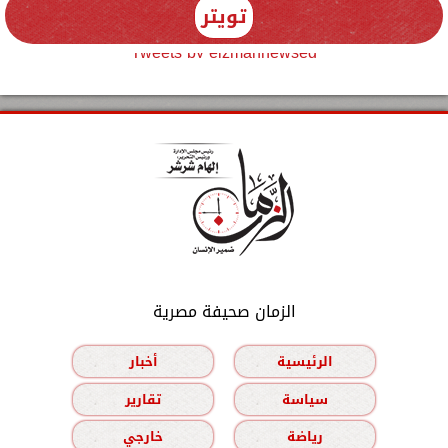
تويتر
Tweets by elzmannewseg
الزمان صحيفة مصرية
الرئيسية
أخبار
سياسة
تقارير
رياضة
خارجي