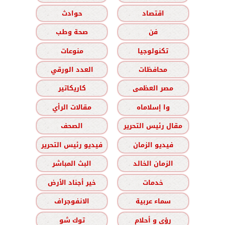
اقتصاد
حوادث
فن
صحة وطب
تكنولوجيا
منوعات
محافظات
العدد الورقي
مصر العظمى
كاريكاتير
وا إسلاماه
مقالات الرأي
مقال رئيس التحرير
الصحف
فيديو الزمان
فيديو رئيس التحرير
الزمان الخالد
البث المباشر
خدمات
خير أجناد الأرض
سماء عربية
الانفوجراف
رؤى و أحلام
توك شو