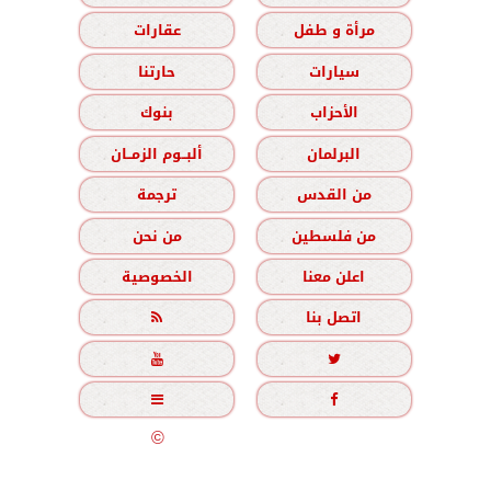
مرأة و طفل
عقارات
سيارات
حارتنا
الأحزاب
بنوك
البرلمان
ألبــوم الزمــان
من القدس
ترجمة
من فلسطين
من نحن
اعلن معنا
الخصوصية
اتصل بنا





جميع الحقوق محفوظة
©