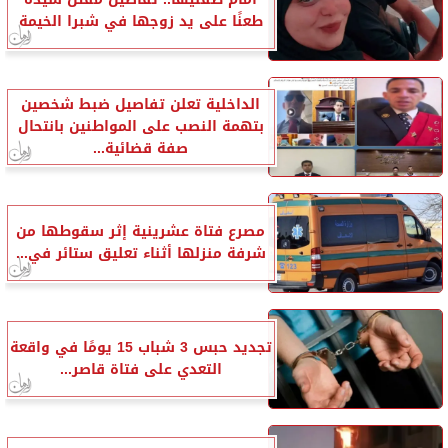
طعنًا على يد زوجها في شبرا الخيمة
الداخلية تعلن تفاصيل ضبط شخصين
بتهمة النصب على المواطنين بانتحال
صفة قضائية...
مصرع فتاة عشرينية إثر سقوطها من
شرفة منزلها أثناء تعليق ستائر في...
تجديد حبس 3 شباب 15 يومًا في واقعة
التعدي على فتاة قاصر...