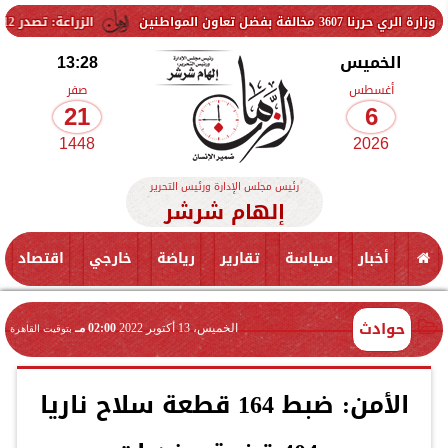
مواطنين
الزراعة: تصدر 712 ترخيص تشغيل جديد لمشروعات الثروة الحيوانية والداجنة.. وتسجيل 832 مخلوط أعلاف
الخميس
13:28
أغسطس
صفر
21
6
1448
2026
رئيس مجلس الإدارة ورئيس التحرير
إلهام شرشر
أخبار
سياسة
تقارير
رياضة
خارجي
اقتصاد
حوادث
الخميس، 13 أكتوبر 2022
02:00 مـ
بتوقيت القاهرة
الأمن: ضبط 164 قطعة سلاح ناريا