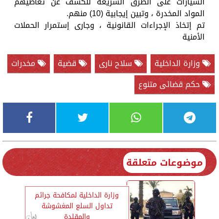
السيارات على الطرق السريعة للكشف عن تعاطيهم
المواد المخدرة ، وتبين إيجابية (10) منهم.
تم إتخاذ الإجراءات القانونية ، وجارى إستمرار الحملات
الأمنية
وزارة الداخلية
سلاح نارى
قضية
مخدرات
حكم قضائى متنوع
موضوعات متعلقة
وزارة الداخلية لمكافحة جرائم
تداول السلع المغشوشة
والمقلدة