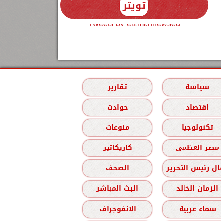
تويتر
Tweets by elzmannewseg
سياسة
تقارير
اقتصاد
حوادث
تكنولوجيا
منوعات
مصر العظمى
كاريكاتير
ل رئيس التحرير
الصحف
الزمان الخالد
البث المباشر
سماء عربية
الانفوجراف