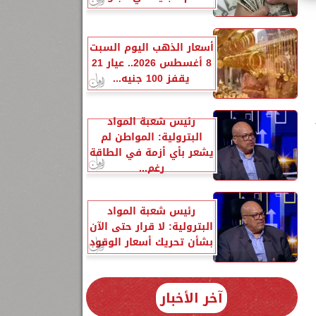
أسعار الذهب اليوم السبت
8 أغسطس 2026.. عيار 21
يقفز 100 جنيه...
رئيس شعبة المواد
البترولية: المواطن لم
يشعر بأي أزمة في الطاقة
رغم...
رئيس شعبة المواد
البترولية: لا قرار حتى الآن
بشأن تحريك أسعار الوقود
آخر الأخبار