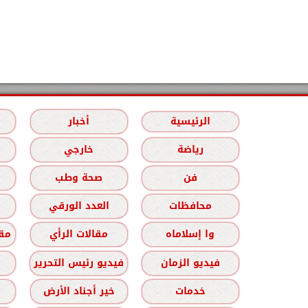
الرئيسية
أخبار
رياضة
خارجي
فن
صحة وطب
محافظات
العدد الورقي
وا إسلاماه
مقالات الرأي
مقا
فيديو الزمان
فيديو رئيس التحرير
خدمات
خير أجناد الأرض