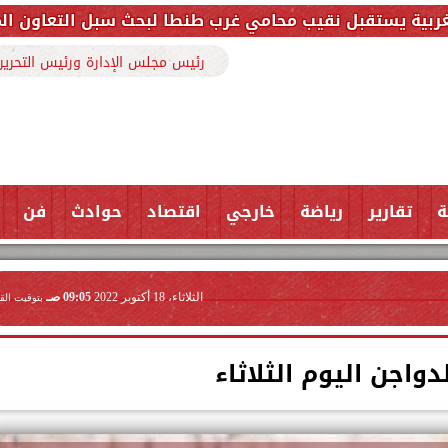
ب محامي غرب طنطا لبحث سبل التعاون المشترك وتعزيز الت
رئيس مجلس الإدارة ورئيس التحرير
ة
تقارير
رياضة
خارجي
اقتصاد
حوادث
فن
الثلاثاء، 18 أكتوبر 2022
09:05 صـ
بتوقيت الق
دواجن اليوم الثلاثاء