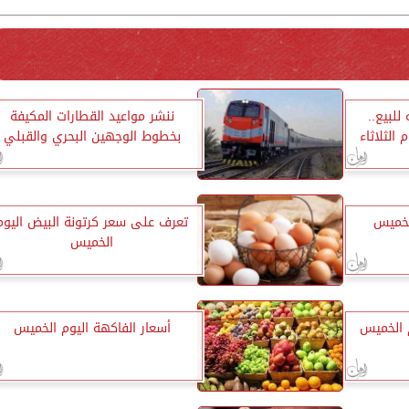
 19.72 جنيه للبيع..
ننشر مواعيد القطارات المكيفة
 الثلاثاء
بخطوط الوجهين البحري والقبلي
لخميس
تعرف على سعر كرتونة البيض اليوم
الخميس
 الخميس
أسعار الفاكهة اليوم الخميس