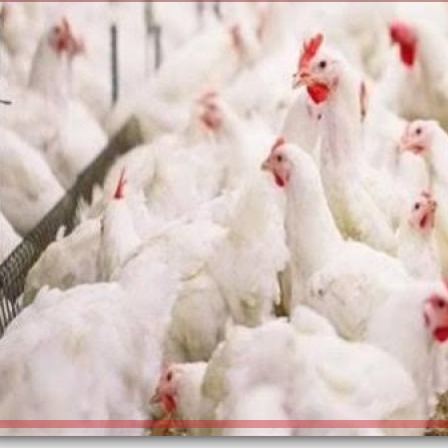
الكاتبة إلهام شرشر تهنئ الرئيس
السيسي بعيد ميلاده وتُشيد بجهوده
إلهام شرشر تكتب: دي مبقتش كورة..
في بناء الدولة
دي سياسة