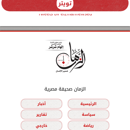
تويتر
Tweets by elzmannewseg
الزمان صحيفة مصرية
الرئيسية
أخبار
سياسة
تقارير
رياضة
خارجي