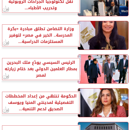
نقل تكنولوجيا الجراحات الروبوتية
وتدريب الأطباء...
وزارة التضامن تطلق مبادرة «بكرة
المدرسة.. الخير في مصر» لتوفير
المستلزمات الدراسية...
الرئيس السيسي يودّع ملك البحرين
بمطار العلمين الدولي بعد ختام زيارته
لمصر
الحكومة تنتهي من إعداد المخططات
التفصيلية لمدينتي المنيا ويوسف
الصديق لدعم التنمية...