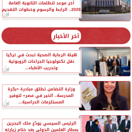
آخر موعد لتظلمات الثانوية العامة
2026.. الرابط والرسوم وخطوات التقديم
آخر الأخبار
هيئة الرعاية الصحية تبحث في تركيا
نقل تكنولوجيا الجراحات الروبوتية
وتدريب الأطباء...
وزارة التضامن تطلق مبادرة «بكرة
المدرسة.. الخير في مصر» لتوفير
المستلزمات الدراسية...
الرئيس السيسي يودّع ملك البحرين
بمطار العلمين الدولي بعد ختام زيارته