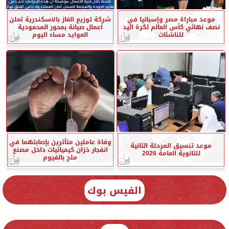
موعد مباراة مصر وإسبانيا في
شركة توزيع الغاز بالاسكندرية تعلن
نصف نهائي كأس العالم لكرة اليد
أعمال صيانة بمحور المحمودية
للناشئات
العوايد مساء اليوم
وفاة عاملين متأثرين بإصابتهما في
موعد تنسيق المرحلة الثانية
انفجار خزان كيميائيات داخل مصنع
للثانوية العامة 2026
ملح بالفيوم
الفيس بوك