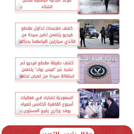
موعد البداية الرسمية لفصل
الشتاء
كشف ملابسات تداول مقطع
فيديو يتضمن تضرر سيدة من
قائدي سيارتين لقيامهما بحركات
استعراضية بأحد الميادين
بالقاهرة.. وضبط مرتكبي الواقعة
كشف حقيقة مقطع فيديو تم
نشره عبر ”فيس بوك” يتضمن
استغاثة سيدة من تعرض نجلها
للضرب حال تواجده داخل
المدرسة بالقاهرة
السعودية تشارك في فعاليات
أسبوع القاهرة الخامس للمياه
بوفد وزاري رفيع المستوى