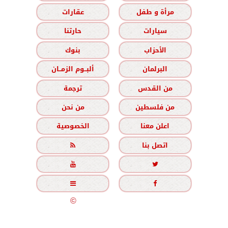
مرأة و طفل
عقارات
سيارات
حارتنا
الأحزاب
بنوك
البرلمان
ألبــوم الزمــان
من القدس
ترجمة
من فلسطين
من نحن
اعلن معنا
الخصوصية
اتصل بنا





جميع الحقوق محفوظة
©