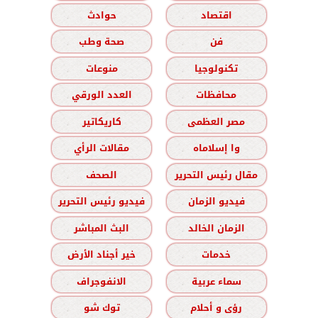
اقتصاد
حوادث
فن
صحة وطب
تكنولوجيا
منوعات
محافظات
العدد الورقي
مصر العظمى
كاريكاتير
وا إسلاماه
مقالات الرأي
مقال رئيس التحرير
الصحف
فيديو الزمان
فيديو رئيس التحرير
الزمان الخالد
البث المباشر
خدمات
خير أجناد الأرض
سماء عربية
الانفوجراف
رؤى و أحلام
توك شو