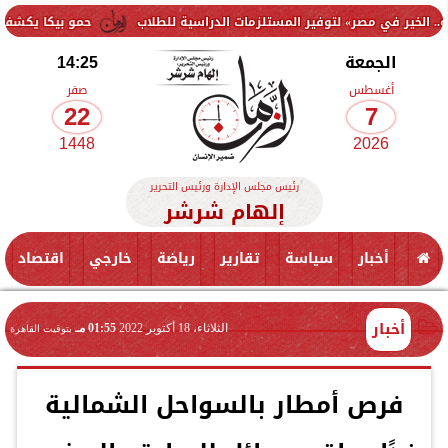
» لتوفير المستلزمات الدراسية للطلاب
حمو بيكا يكشف سر خسارة 40 كيلو في شهرين: التزمت بنظام غذائي وتعليمات الطبيب
الجمعة
14:25
أغسطس
صفر
22
7
1448
2026
رئيس مجلس الإدارة ورئيس التحرير
إلهام شرشر
أخبار
سياسة
تقارير
رياضة
خارجي
اقتصاد
أخبار
الثلاثاء، 18 أكتوبر 2022
01:55 مـ
بتوقيت القاهرة
فرص أمطار بالسواحل الشمالية