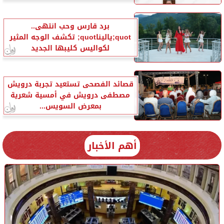
برد قارس وحب انتهى..
quot;ياليناquot; تكشف الوجه المثير
لكواليس كليبها الجديد
قصائد الفصحى تستعيد تجربة درويش
مصطفى درويش في أمسية شعرية
بمعرض السويس...
أهم الأخبار