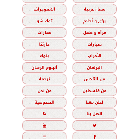
سماء عربية
الانفوجراف
رؤى و أحلام
توك شو
مرأة و طفل
عقارات
سيارات
حارتنا
الأحزاب
بنوك
البرلمان
ألبــوم الزمــان
من القدس
ترجمة
من فلسطين
من نحن
اعلن معنا
الخصوصية
اتصل بنا




