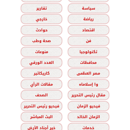
سياسة
تقارير
رياضة
خارجي
اقتصاد
حوادث
فن
صحة وطب
تكنولوجيا
منوعات
محافظات
العدد الورقي
مصر العظمى
كاريكاتير
وا إسلاماه
مقالات الرأي
مقال رئيس التحرير
الصحف
فيديو الزمان
فيديو رئيس التحرير
الزمان الخالد
البث المباشر
خدمات
خير أجناد الأرض