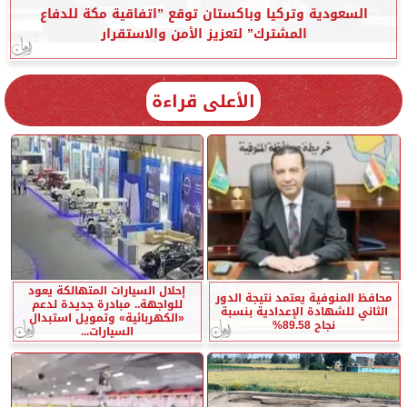
السعودية وتركيا وباكستان توقع ”اتفاقية مكة للدفاع
المشترك” لتعزيز الأمن والاستقرار
الأعلى قراءة
إحلال السيارات المتهالكة يعود
محافظ المنوفية يعتمد نتيجة الدور
للواجهة.. مبادرة جديدة لدعم
الثاني للشهادة الإعدادية بنسبة
«الكهربائية» وتمويل استبدال
نجاح 89.58%
السيارات...