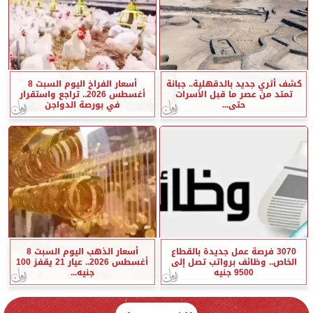
كشف أثري جديد بالدقهلية.. جبانة
أسعار الفراخ اليوم السبت 8
تمتد من عصر ما قبل الأسرات
أغسطس 2026.. تراجع واستقرار
حتى...
في بورصة الدواجن
3070 فرصة عمل جديدة بالقطاع
أسعار الذهب اليوم السبت 8
الخاص.. وظائف برواتب تصل إلى
أغسطس 2026.. عيار 21 يقفز 100
9500 جنيه
جنيه...