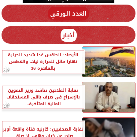
العدد الورقي
أخبار
الأرصاد: الطقس غدا شديد الحرارة
نهارا مائل للحرارة ليلا.. والعظمى
بالقاهرة 36
نقابة الفلاحين تناشد وزير التموين
بالإسراع في صرف باقي المستحقات
المالية المتأخرة...
نقابة الصحفيين: كارنيه فتاة واقعة أوبر
صادر عن كيان وهمي لا صلة...