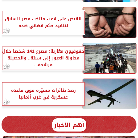
القبض على لاعب منتخب مصر السابق
لتنفيذ حكم قضائي ضده
حقوقيون مغاربة: مصرع 141 شخصا خلال
محاولة العبور إلى سبتة.. والحصيلة
مرشحة...
رصد طائرات مسيّرة فوق قاعدة
عسكرية في غرب ألمانيا
أهم الأخبار