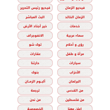
فيديو الزمان
فيديو رئيس التحرير
الزمان الخالد
البث المباشر
خدمات
خير أجناد الأرض
سماء عربية
الانفوجراف
رؤى و أحلام
توك شو
مرأة و طفل
عقارات
سيارات
حارتنا
الأحزاب
بنوك
البرلمان
ألبــوم الزمــان
من القدس
ترجمة
من فلسطين
من نحن
اعلن معنا
الخصوصية