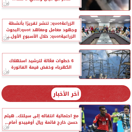
الزراعةquot; تنشر تقريرًا بأنشطة
وجهود معامل ومعاهد quot;البحوث
الزراعيةquot; خلال الأسبوع الأول...
6 خطوات فعّالة لترشيد استهلاك
الكهرباء وخفض قيمة الفاتورة
آخر الأخبار
مع احتمالية انتقاله إلى سيلتك.. هيثم
حسن خارج قائمة ريال أوفييدو أمام...