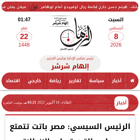
ن خارج قائمة ريال أوفييدو أمام لوهافر
ميلان يعلن فسخ عقد إسماعيل ب
السبت
01:47
أغسطس
صفر
22
8
1448
2026
رئيس مجلس الإدارة ورئيس التحرير
إلهام شرشر
أخبار
سياسة
تقارير
رياضة
خارجي
اقتصاد
أخبار
الثلاثاء، 18 أكتوبر 2022
03:21 مـ
بتوقيت القاهرة
الرئيس السيسي: مصر باتت تتمتع