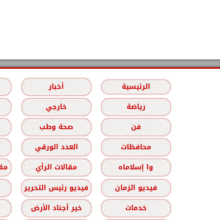
الرئيسية
أخبار
رياضة
خارجي
فن
صحة وطب
محافظات
العدد الورقي
وا إسلاماه
مقالات الرأي
مقا
فيديو الزمان
فيديو رئيس التحرير
خدمات
خير أجناد الأرض