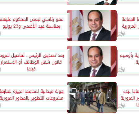
ها القمامة
عفو رئاسي لبعض المحكوم عليهم
المرورية
بمناسبة عيد الأضحى و23 يوليو
ية بأوسيم
بعد تصديق الرئيس.. تفاصيل شروط
ة
قانون شغل الوظائف أو الاستمرار
فيها
اعا لبدء
جولة ميدانية لمحافظ الجيزة لمتابعة
ر المرورية
مشروعات التطوير بالمحاور المرورية
ا