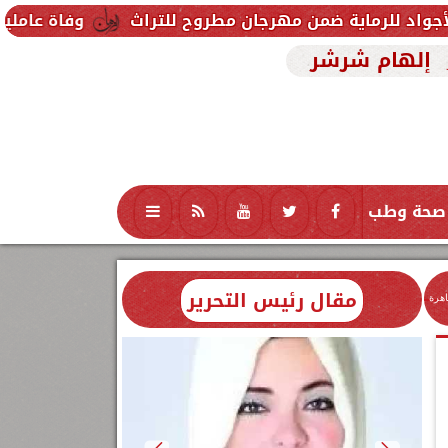
ضمن مهرجان مطروح للتراث
وفاة عاملين متأثرين بإصابت
إلهام شرشر
صحة وطب
تكنولوجيا
منوعات
محافظات
مقال رئيس التحرير
اهرة