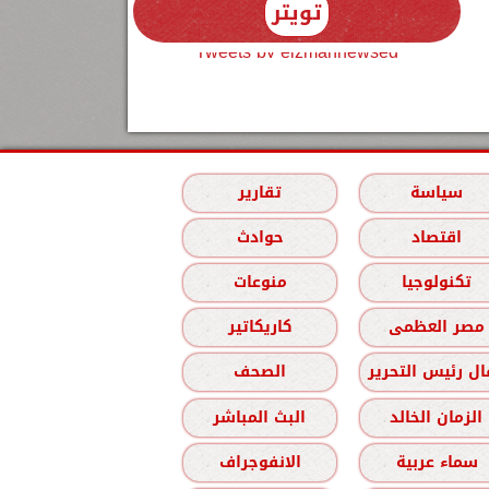
تويتر
Tweets by elzmannewseg
سياسة
تقارير
اقتصاد
حوادث
تكنولوجيا
منوعات
مصر العظمى
كاريكاتير
ل رئيس التحرير
الصحف
الزمان الخالد
البث المباشر
سماء عربية
الانفوجراف