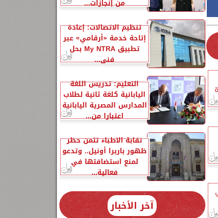
من إنجازات...
تنظيم الاتصالات: إعادة
إتاحة خدمة «أرقامي» عبر
تطبيق My NTRA بحل
فني...
التعليم: تدريس اللغة
ة
اليابانية كلغة ثانية لطلاب
المدارس المصرية اليابانية
اعتبارا من...
نقابة الأطباء تثمن حظر
ظهور باربرا أونيل.. وتدعو
لمنع استضافتها في
فعالية...
آخر الأخبار