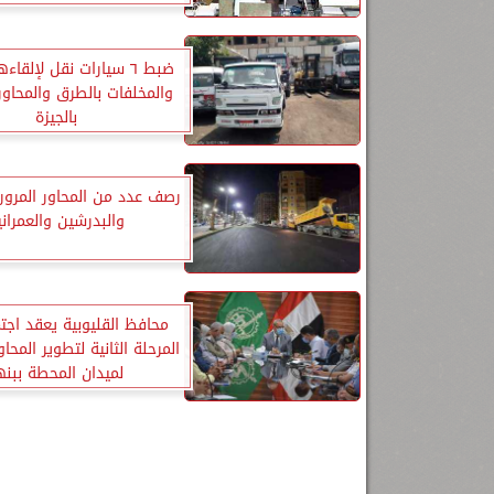
ضبط ٦ سيارات نقل لإلقاء
والمخلفات بالطرق والمحاور 
بالجيزة
رصف عدد من المحاور المرور
والبدرشين والعمراني
محافظ القليوبية يعقد اجتم
المرحلة الثانية لتطوير المحاو
لميدان المحطة ببنه