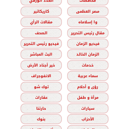
محافظات
العدد الورقي
مصر العظمى
كاريكاتير
وا إسلاماه
مقالات الرأي
مقال رئيس التحرير
الصحف
فيديو الزمان
فيديو رئيس التحرير
الزمان الخالد
البث المباشر
خدمات
خير أجناد الأرض
سماء عربية
الانفوجراف
رؤى و أحلام
توك شو
مرأة و طفل
عقارات
سيارات
حارتنا
الأحزاب
بنوك