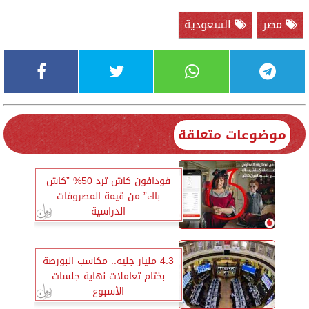
مصر
السعودية
موضوعات متعلقة
فودافون كاش ترد 50% ”كاش
باك” من قيمة المصروفات
الدراسية
4.3 مليار جنيه.. مكاسب البورصة
بختام تعاملات نهاية جلسات
الأسبوع