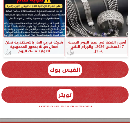
أسعار الفضة في مصر اليوم الجمعة
شركة توزيع الغاز بالاسكندرية تعلن
7 أغسطس 2026.. والجرام النقي
أعمال صيانة بمحور المحمودية
يسجل...
العوايد مساء اليوم
الفيس بوك
تويتر
Tweets by elzmannewseg