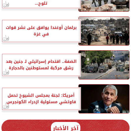
تلوح...
برلمان أوغندا يوافق على نشر قوات
في غزة
الضفة.. اقتحام إسرائيلي لـ جنين بعد
رشق مركبة لمستوطنين بالحجارة
أمريكا: لجنة بمجلس الشيوخ تحمل
فاوتشي مسئولية ازدراء الكونجرس
آخر الأخبار