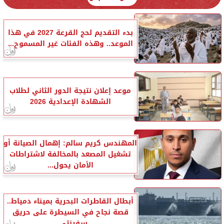
بدء التقديم لحج القرعة 2027 في هذا
الموعد.. وهذه الفئات غير المسموح...
موعد إعلان نتيجة الدور الثاني لطلاب
الشهادة الإعدادية 2026
المهندس كريم سالم: إهمال الصيانة أو
تشغيل المصعد بالمخالفة لاشتراطات
الأمان يحول...
أبطال القاطرات البحرية بميناء دمياط..
قصة نجاح في السيطرة على حريق
سفينتي...