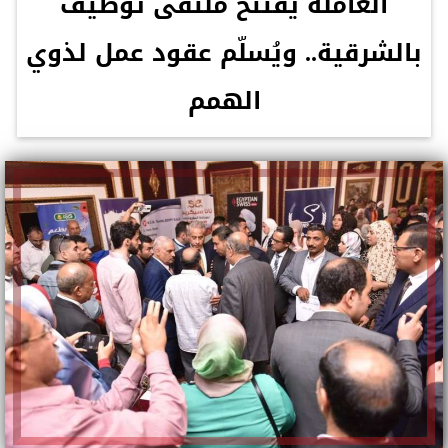
العاملة يفتتح ملتقى توظيف
بالشرقية.. ويُسلّم عقود عمل لذوي
الهمم