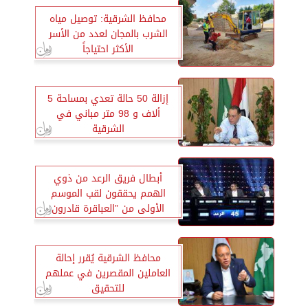
محافظ الشرقية: توصيل مياه
الشرب بالمجان لعدد من الأسر
الأكثر احتياجاً
إزالة 50 حالة تعدي بمساحة 5
ألاف و 98 متر مباني في
الشرقية
أبطال فريق الرعد من ذوي
الهمم يحققون لقب الموسم
الأولى من ”العباقرة قادرون
باختلاف”
محافظ الشرقية يُقرر إحالة
العاملين المقصرين في عملهم
للتحقيق