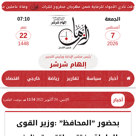
لرماية ضمن مهرجان مطروح للتراث
وفاة عاملين متأثرين بإصابتهما في ان
الجمعة
07:10
أغسطس
صفر
22
7
1448
2026
رئيس مجلس الإدارة ورئيس التحرير
إلهام شرشر
أخبار
سياسة
تقارير
رياضة
خارجي
اقتصاد
أخبار
الإثنين، 24 أكتوبر 2022
12:54 مـ
بتوقيت القاهرة
بحضور ”المحافظ” :وزير القوى