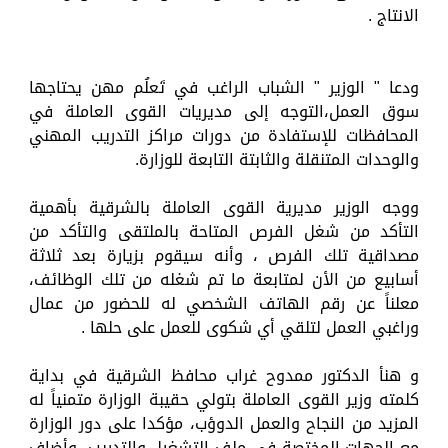
الانتاج .
ودعا " الوزير " الشباب الراغب في تَعلُم مهن يحتاجها
سوق العمل،التوجه إلى مديريات القوى العاملة في
المحافظات للإستفادة من دورات مراكز التدريب المهني
والوحدات المتنقلة والثابتة التابعة للوزارة.
ووجه الوزير مديرية القوى العاملة بالشرقية بأهمية
التأكد من شغل الفرص المتاحة بالملتقى والتأكد من
مصداقية تلك الفرص ، وأنه سيقوم بزيارة بعد ثلاثة
أسابيع من الأن لمتابعة ما تم شغله من تلك الوظائف،
معلناً عن رقم الهاتف الشخصي له للحضور من عمال
وراغبي العمل لتلقي أي شكوى للعمل على حلها .
و هنأ الدكتور ممدوح غراب محافظ الشرقية في بداية
كلمته وزير القوى العاملة بتولي حقيبة الوزارة متمنياً له
المزيد من النجاح والعمل الدوؤب، مؤكدا على دور الوزارة
مع الجهات المختصة في ملف التشغيل والتدريب، وأضاف