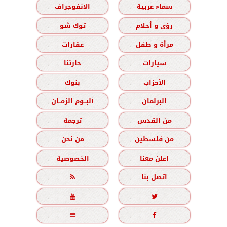
سماء عربية
الانفوجراف
رؤى و أحلام
توك شو
مرأة و طفل
عقارات
سيارات
حارتنا
الأحزاب
بنوك
البرلمان
ألبــوم الزمــان
من القدس
ترجمة
من فلسطين
من نحن
اعلن معنا
الخصوصية
اتصل بنا




