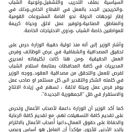
السياسية بملف التدريب والتشغيل،وتوعية الشباب
،والخريجين الجدد بالعمل في القطاع الخاص،وذلك في
إطار توجهات الدولة نحو اقامة المشروعات القومية
والمناطق الصناعية،وتوفير عمل لائق وحياة كريمة
للمواطنين خاصة الشباب ،وذوى الاحتياجات الخاصة.
وأشار الوزير إلى أنه منذ تولية حقيبة الوزارة حرص على
تحقيق المصداقية والشفافية في عرض الوظائف وفرص
العمل الحقيقية ،ومن هنا كانت تكليفاته لمديري
المديريات في كافة المحافظات بمتابعة استلام الشباب
لفرص للعمل والتحقق من مصداقية العقود..ووجه الوزير
في كلمته الشكر والتقدير الى كل مستثمر او صاحب عمل
يوفر فرص عمل وبيئة لائقة ، تسهم في زيادة الانتاج
والاستقرار في ظل "الجمهورية الجديدة".
كما أكد الوزير أن الوزارة داعمة لأصحاب الأعمال وتحرص
على تقديم كافة التسهيلات لهم، مع تقديم كافة الرعاية
والحفاظ على حقوق العمال،داعيا أًصحاب الأعمال بالالتزام
بالحد الأدنى للأجور، مؤكداً أن العامل هو أساس وعصب