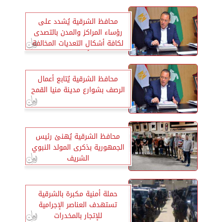
محافظ الشرقية يُشدد على
رؤساء المراكز والمدن بالتصدى
لكافة أشكال التعديات المخالفة
على الأراضى الزراعية
محافظ الشرقية يُتابع أعمال
الرصف بشوارع مدينة منيا القمح
محافظ الشرقية يُهنئ رئيس
الجمهورية بذكرى المولد النبوي
الشريف
حملة أمنية مكبرة بالشرقية
تستهدف العناصر الإجرامية
للإتجار بالمخدرات