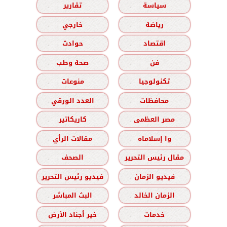
سياسة
تقارير
رياضة
خارجي
اقتصاد
حوادث
فن
صحة وطب
تكنولوجيا
منوعات
محافظات
العدد الورقي
مصر العظمى
كاريكاتير
وا إسلاماه
مقالات الرأي
مقال رئيس التحرير
الصحف
فيديو الزمان
فيديو رئيس التحرير
الزمان الخالد
البث المباشر
خدمات
خير أجناد الأرض