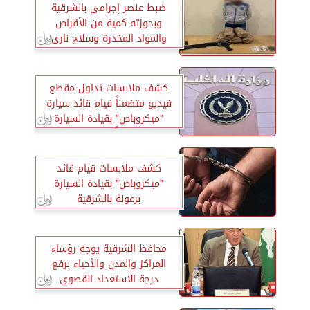
ضبط عنصر إجرامى بالشرقية
وبحوزته كمية من الأقراص
والمواد المخدرة وسلاح نارى
كشف ملابسات تداول مقطع
فيديو متضمناً قيام قائد سيارة
”ميكروباص” بقيادة السيارة
برعونة معرضاً حياة المواطنين
للخطر بالشرقية.. وضبط مرتكب
الواقعة
كشف ملابسات قيام قائد
”ميكروباص” بقيادة السيارة
برعونة بالشرقية
محافظ الشرقية يوجه رؤساء
المراكز والمدن والأحياء برفع
درجة الاستعداد القصوى