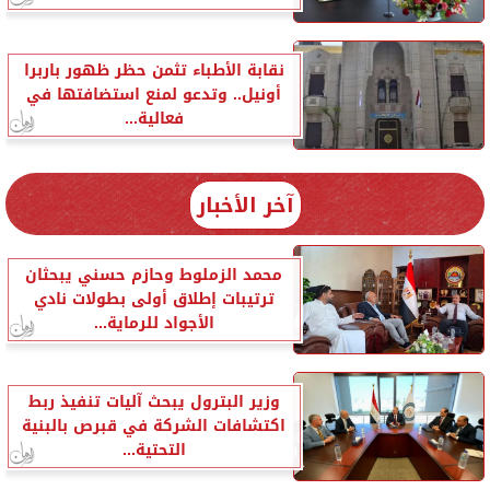
نقابة الأطباء تثمن حظر ظهور باربرا
أونيل.. وتدعو لمنع استضافتها في
فعالية...
آخر الأخبار
محمد الزملوط وحازم حسني يبحثان
ترتيبات إطلاق أولى بطولات نادي
الأجواد للرماية...
وزير البترول يبحث آليات تنفيذ ربط
اكتشافات الشركة في قبرص بالبنية
التحتية...