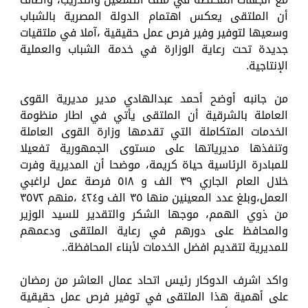
أن الملتقى يعكس اهتمام الدولة المصرية بالشباب
وسعيها لتوفير وفير فرص عمل حقيقية ،آملا في ملتقيات
جديدة تحت رعاية الوزارة في خدمة الشباب والعملية
الإنتاجية.
من جانبه أوضح أحمد عبدالهادي مدير مديرية القوى
العاملة بالشرقية أن الملتقى يأتي في اطار منظومة
الخدمات المتكاملة التي تقدمها وزارة القوى العاملة
وتنفذها مديرياتها على مستوى الجمهورية تفعيلا
للمبادرة الرئاسية حياة كريمة، موضحا أن المديرية وفرت
خلال العام الجاري ٣٩ الف و ٥١٨ فرصة عمل لراغبي
العمل،وبلغ عدد المعينين منها ٣٥ الف و٤٢٤ ،منهم ٣٥٧٢
من ذوي الهمم، موجها الشكر والتقدير للسيد الوزير
والمحافظ على دورهم في رعاية الملتقى ودعمهم
للمديرية لتقديم افضل الخدمات لأبناء المحافظة..
واكد اشرف الدوكار رئيس اتحاد عمال العاشر من رمضان
على أهمية هذا الملتقى في توفير فرص عمل حقيقية