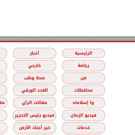
الرئيسية
أخبار
رياضة
خارجي
فن
صحة وطب
محافظات
العدد الورقي
وا إسلاماه
مقالات الرأي
مقا
فيديو الزمان
فيديو رئيس التحرير
خدمات
خير أجناد الأرض