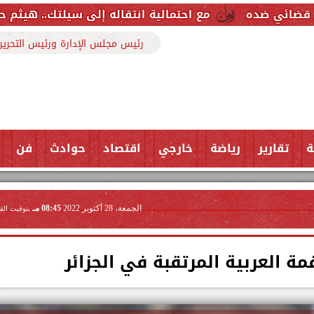
مع احتمالية انتقاله إلى سيلتك.. هيثم حسن خارج قائمة
رئيس مجلس الإدارة ورئيس التحرير
ة
تقارير
رياضة
خارجي
اقتصاد
حوادث
فن
الجمعة، 28 أكتوبر 2022
08:45 مـ
بتوقيت الق
ة العربية المرتقبة في الجزائر