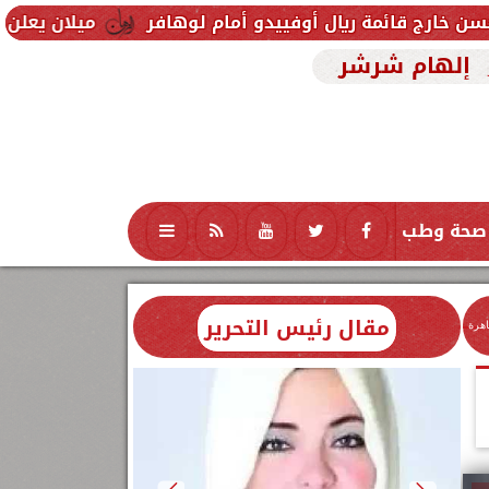
 ريال أوفييدو أمام لوهافر
ميلان يعلن فسخ عقد إسماع
إلهام شرشر
صحة وطب
تكنولوجيا
منوعات
محافظات
مقال رئيس التحرير
اهرة