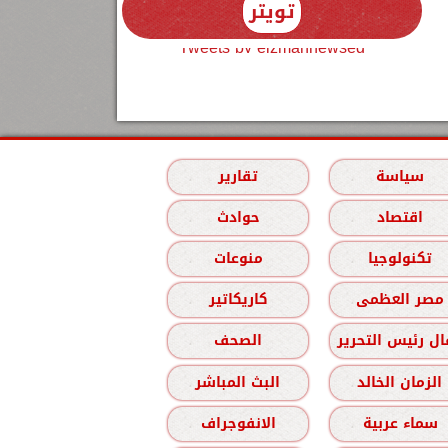
تويتر
Tweets by elzmannewseg
سياسة
تقارير
اقتصاد
حوادث
تكنولوجيا
منوعات
مصر العظمى
كاريكاتير
ل رئيس التحرير
الصحف
الزمان الخالد
البث المباشر
سماء عربية
الانفوجراف