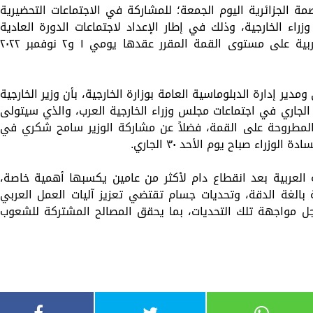
ة الجزائرية اليوم الجمعة؛ للمشاركة في الاجتماعات التحضيرية
ء الخارجية، وذلك في إطار الإعداد لاجتماعات الدورة العادية
الحادية والثلاثين لمجلس جامعة الدول العربية على مستوى القمة المقرر عقدها يومي ١ و٢ نوفمبر ٠٢٢
دير إدارة الدبلوماسية العامة بوزارة الخارجية، بأن وزير الخارجية
على مدار يومي ٢٩ و٣٠ أكتوبر الجاري في اجتماعات مجلس وزراء الخارجية العرب، والذي سيتولى
 المطروحة على القمة، فضلاً عن مشاركة الوزير سامح شكري في
زراء صباح يوم الأحد ٣٠ الجاري.
ة العربية بعد انقطاع دام لأكثر من عامين يكسبها أهمية خاصة،
الغة الدقة، وتحديات جسام تقتضي تعزيز آليات العمل العربي
جل مواجهة تلك التحديات، بما يحقق المصالح المشتركة للشعوب