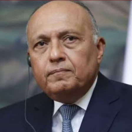
الكاتبة إلهام شرشر تهنئ الرئيس
السيسي بعيد ميلاده وتُشيد بجهوده
إلهام شرشر تكتب: دي مبقتش كورة..
في بناء الدولة
دي سياسة