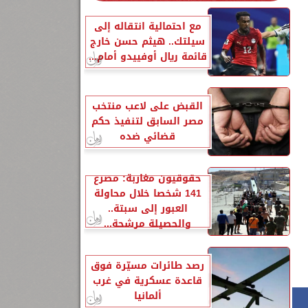
مع احتمالية انتقاله إلى
٢
سيلتك.. هيثم حسن خارج
قائمة ريال أوفييدو أمام...
القبض على لاعب منتخب
مصر السابق لتنفيذ حكم
قضائي ضده
حقوقيون مغاربة: مصرع
141 شخصا خلال محاولة
العبور إلى سبتة..
والحصيلة مرشحة...
رصد طائرات مسيّرة فوق
قاعدة عسكرية في غرب
ألمانيا