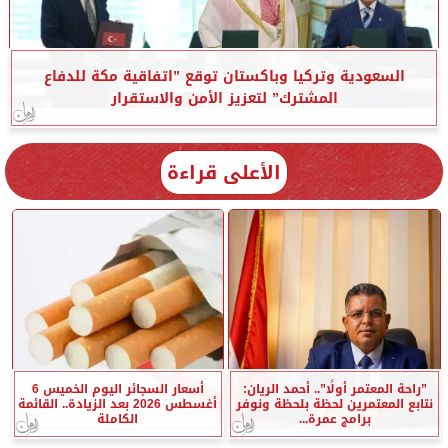
السعودية وتركيا وباكستان توقع ”اتفاقية مكة للدفاع
المشترك” لتعزيز الأمن والاستقرار
الأعلى قراءة
”راحة المعتمر أولًا”.. أحمد الريان:
أسعار السجائر اليوم الخميس 6
نتابع المعتمرين لحظة بلحظة ونوفر
أغسطس 2026 بعد الزيادة.. القائمة
برامج عمرة...
الكاملة