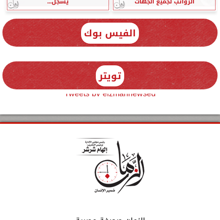
الرواتب لجميع الجهات
يسجل...
الفيس بوك
تويتر
Tweets by elzmannewseg