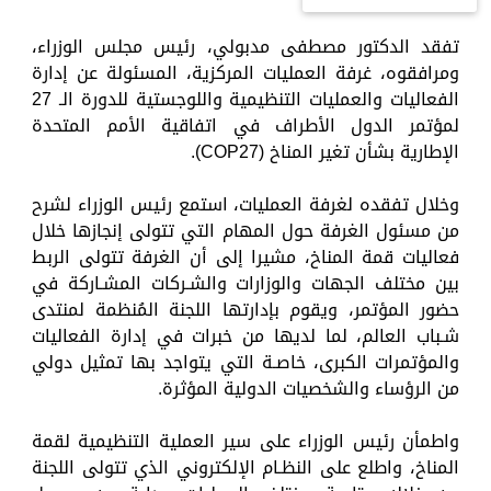
تفقد الدكتور مصطفى مدبولي، رئيس مجلس الوزراء،
ومرافقوه، غرفة العمليات المركزية، المسئولة عن إدارة
الفعاليات والعمليات التنظيمية واللوجستية للدورة الـ 27
لمؤتمر الدول الأطراف في اتفاقية الأمم المتحدة
الإطارية بشأن تغير المناخ (COP27).
وخلال تفقده لغرفة العمليات، استمع رئيس الوزراء لشرح
من مسئول الغرفة حول المهام التي تتولى إنجازها خلال
فعاليات قمة المناخ، مشيرا إلى أن الغرفة تتولى الربط
بين مختلف الجهات والوزارات والشـركات المشـاركة في
حضور المؤتمر، ويقوم بإدارتها اللجنة المُنظمة لمنتدى
شـباب العالم، لما لديها من خبرات في إدارة الفعاليات
والمؤتمرات الكبرى، خاصـة التي يتواجد بها تمثيل دولي
من الرؤساء والشخصيات الدولية المؤثرة.
واطمأن رئيس الوزراء على سير العملية التنظيمية لقمة
المناخ، واطلع على النظـام الإلكتروني الذي تتولى اللجنة