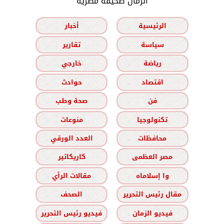
الزمان صحيفة مصرية
الرئيسية
أخبار
سياسة
تقارير
رياضة
خارجي
اقتصاد
حوادث
فن
صحة وطب
تكنولوجيا
منوعات
محافظات
العدد الورقي
مصر العظمى
كاريكاتير
وا إسلاماه
مقالات الرأي
مقال رئيس التحرير
الصحف
فيديو الزمان
فيديو رئيس التحرير