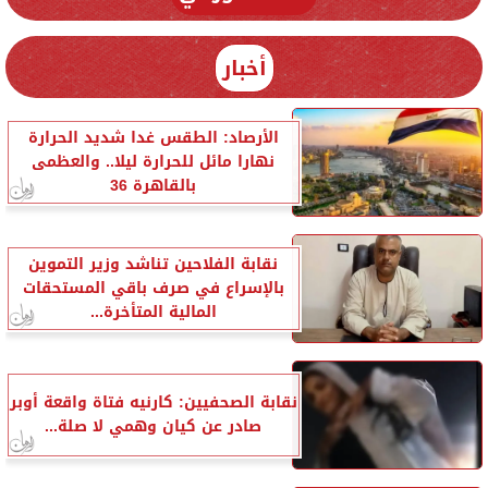
أخبار
الأرصاد: الطقس غدا شديد الحرارة
نهارا مائل للحرارة ليلا.. والعظمى
بالقاهرة 36
نقابة الفلاحين تناشد وزير التموين
بالإسراع في صرف باقي المستحقات
المالية المتأخرة...
نقابة الصحفيين: كارنيه فتاة واقعة أوبر
صادر عن كيان وهمي لا صلة...