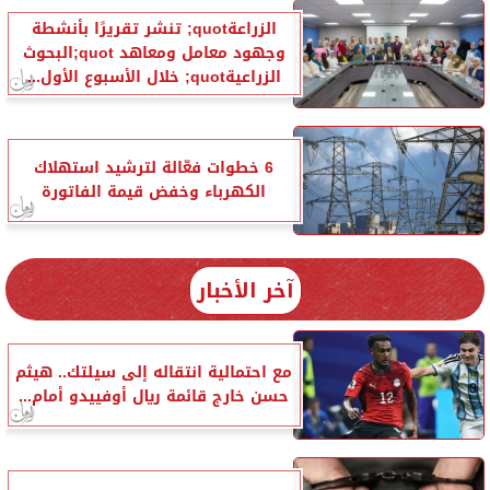
الزراعةquot; تنشر تقريرًا بأنشطة
وجهود معامل ومعاهد quot;البحوث
الزراعيةquot; خلال الأسبوع الأول...
6 خطوات فعّالة لترشيد استهلاك
الكهرباء وخفض قيمة الفاتورة
آخر الأخبار
مع احتمالية انتقاله إلى سيلتك.. هيثم
حسن خارج قائمة ريال أوفييدو أمام...