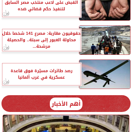
القبض على لاعب منتخب مصر السابق
لتنفيذ حكم قضائي ضده
حقوقيون مغاربة: مصرع 141 شخصا خلال
محاولة العبور إلى سبتة.. والحصيلة
مرشحة...
رصد طائرات مسيّرة فوق قاعدة
عسكرية في غرب ألمانيا
أهم الأخبار