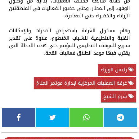
من خلاله متابعة مختلف العمليات، بداية من وصـول
الوفود إلى المطار، وحتى حضـور الفعاليات في المنطقتين
الزرقاء والخضـراء حتى المغادرة.
وقام مسئول الغرفة باستعراض القدرات والإمكانات
الفنية والتنظيمية للشـباب المُتطوع، علاوة على تقدير
سـريع للموقف التنظيمي للمؤتمر حتى هذه اللحظة التي
يقترب فيها موعد انطلاق فعاليات القمة.
رئيس الوزراء
غرفة العمليات المركزية لإدارة مؤتمر المناخ
شرم الشيخ