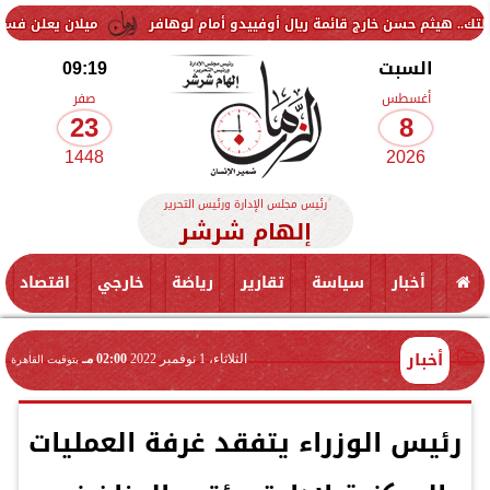
ن خارج قائمة ريال أوفييدو أمام لوهافر
ميلان يعلن فسخ عقد إسماعيل ب
السبت
09:19
أغسطس
صفر
23
8
1448
2026
رئيس مجلس الإدارة ورئيس التحرير
إلهام شرشر
أخبار
سياسة
تقارير
رياضة
خارجي
اقتصاد
أخبار
الثلاثاء، 1 نوفمبر 2022
02:00 مـ
بتوقيت القاهرة
رئيس الوزراء يتفقد غرفة العمليات