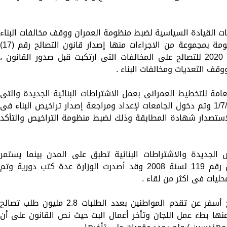
يفات القيادة السياسية لضبط منظومة العمران ووقف مخالفات البناء
والتعديات على الأراضي الزراعية قامت الحكومة بمجموعة من الاجراءات منها إصدار قانون التصالح
لسنة 2019 المعدل بالقانون رقم (1) لسنة 2020 للتصالح على المخالفات التى ارتكبت قبل صدور القانون ،
وقف التعديات ومخالفات البناء .
عامة للتخطيط العمرانى بعمل الاشتراطات البنائية الجديدة والتى
تم تطبيقها بالمدن المصرية بداية من 1/7/2021 وتم دخول الجامعات لإعداد ومراجعة إصدار تراخيص البناء فى
استصدار شهادة المطابقة وذلك لضبط منظومة التراخيص والتأكد
 الجديدة والاشتراطات البنائية تطبق على المدن بينما يستمر
استصدار التراخيص فى القرى وفقاَ للقانون رقم 119 لسنة 2008 وقد أصدرت الوزارة عدة كتب دورية وتم
ليات فى اكثر من لقاء .
وأكد وزير التنمية المحلية أن قانون التصالح أسفر عن تقدم المواطنين بعدد الطلبات 2.8 مليون طلب تصالح
ها بطء عمل اللجان وتأخر أعمال البت حيث نص القانون على أن