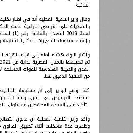
البنائية .
وقال وزير التنمية المحلية أنه في إطـار تكل
وإنشاء منظومة المتغيرات المكانية لمتابعة و
وأشار اللواء هشام آمنة إلى قيام الهيئة ال
المدن والهيئة الهندسية للقوات المسلحة ل
من التنفيذ الدقيق لها.
كما أوضح الوزير إلى أن منظومة التراخيص
التأكيد على السادة المحافظين ومسئولى المح
وظهرت عدة مشكلات أثناء تطبيق القانون من