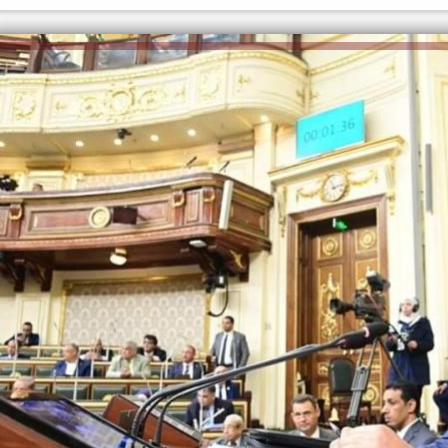
الكاتبة إلهام شرشر تهنئ الرئيس
رسالتى لآخر الزمان «محطة الضبعة
السيسي بعيد ميلاده وتُشيد بجهوده
النووية»... من الحلم إلى التنفيذ
في بناء الدولة