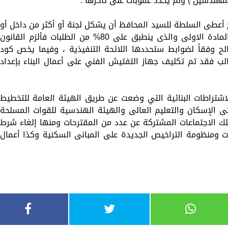
المهندسين ) ولم يحدد عقوبات على تأخرها .
ح أعطى السلطة للسيد المحافظ أن يشكل لجنة أو أكثر من داخل أو
خارج المحافظة ) ، وحول الحظر الوارد فى المادة الاولى والذى ينطبق على 80% من الطلبات فألزم القانون
لح وفقاً لضوابط ستحددها اللائحة التنفيذية ، وفيما يخص كود
 ينطبق على 80% من المطالب فقد تم تكليف جهاز التفتيش الفني على أعمال البناء بإعداد
للاشتراطات البنائية التي وضعت عن طريق الهيئة العامة للتخطيط
تى الإسكان والتعليم العالى والهيئة الهندسية للقوات المسلحة
 الاجتماعات المشتركة عن عدد من المقترحات ومنها إلغاء شرط
الاشتراطات ومنظومة التراخيص الجديدة على المبانى السكنية وكذا أعمال