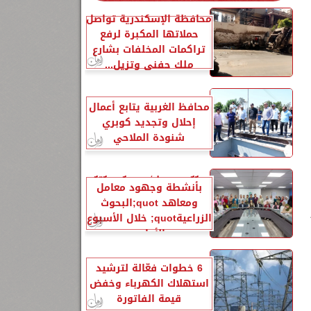
محافظة الإسكندرية تواصل
حملاتها المكبرة لرفع
تراكمات المخلفات بشارع
 رقم (17)
ملك حفني وتزيل...
محافظ الغربية يتابع أعمال
إحلال وتجديد كوبري
شنودة الملاحي
الزراعةquot; تنشر تقريرًا
بأنشطة وجهود معامل
ومعاهد quot;البحوث
الزراعيةquot; خلال الأسبوع
الأول...
6 خطوات فعّالة لترشيد
استهلاك الكهرباء وخفض
قيمة الفاتورة