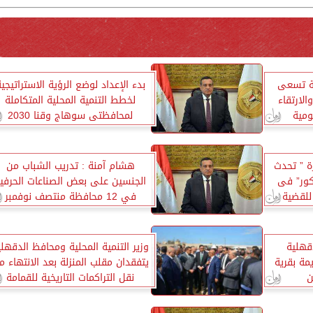
ولة تسعى
بدء الإعداد لوضع الرؤية الاستراتيجي
الارتقاء
لخطط التنمية المحلية المتكاملة
ومية
لمحافظتى سوهاج وقنا 2030
ة ” تحدث
هشام آمنة : تدريب الشباب من
كور” فى
الجنسين على بعض الصناعات الحرفي
للقضية
في 12 محافظة منتصف نوفمبر
القادم
قهلية
وزير التنمية المحلية ومحافظ الدقهلي
مة بقرية
يتفقدان مقلب المنزلة بعد الانتهاء م
ن
نقل التراكمات التاريخية للقمامة