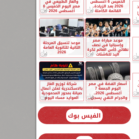
الخميس 6 أغسطس
والغاز الطبيعي في
2026 بعد الزيادة..
مصر اليوم الخميس 6
بعد
القائمة الكاملة
أغسطس 2026
تعديا
موعد مباراة مصر
موعد تنسيق المرحلة
وإسبانيا في نصف
الثانية للثانوية العامة
نهائي كأس العالم لكرة
2026
اليد للناشئات
أسعار الفضة في مصر
شركة توزيع الغاز
اليوم الجمعة 7
بالاسكندرية تعلن أعمال
أغسطس 2026..
صيانة بمحور المحمودية
والجرام النقي يسجل...
العوايد مساء اليوم
الفيس بوك