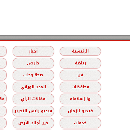
الرئيسية
أخبار
رياضة
خارجي
فن
صحة وطب
محافظات
العدد الورقي
وا إسلاماه
مقالات الرأي
مقا
فيديو الزمان
فيديو رئيس التحرير
خدمات
خير أجناد الأرض