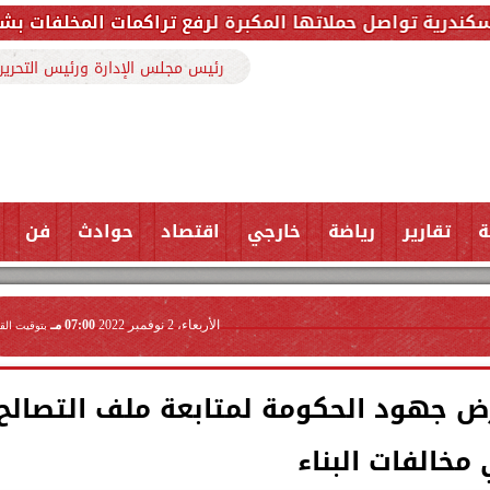
مكبرة لرفع تراكمات المخلفات بشارع ملك حفني وتزيل 150 طنًا من المخل
رئيس مجلس الإدارة ورئيس التحرير
ة
تقارير
رياضة
خارجي
اقتصاد
حوادث
فن
الأربعاء، 2 نوفمبر 2022
07:00 مـ
بتوقيت الق
رض جهود الحكومة لمتابعة ملف التصالح
مخالفات البناء