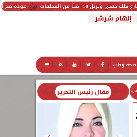
فات
عودة ضخ المياه تدريجيًا لمناط
إلهام شرشر
صحة وطب
تكنولوجيا
منوعات
محافظات
مقال رئيس التحرير
اهرة