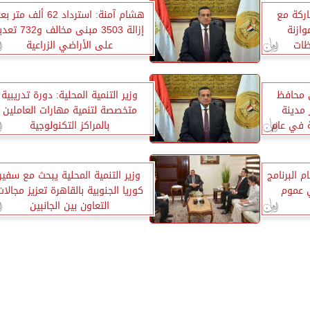
اركة مع
هشام آمنة: استرداد 62 ألف متر 
وازنة
إزالة 3503 مبنى مخالف و732 
ظات
على الأراضي الزراعية
ئ محافظ
وزير التنمية المحلية: دورة تدريبية
 مدينة
متخصصة لتنمية مهارات العاملين
ية في عام
بالمراكز التكنولوجية
م البرنامج
وزير التنمية المحلية يبحث مع سفير
ي عموم
كوريا الجنوبية بالقاهرة تعزيز مجالات
التعاون بين الجانبين