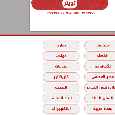
تويتر
Tweets by elzmannewseg
سياسة
تقارير
اقتصاد
حوادث
تكنولوجيا
منوعات
مصر العظمى
كاريكاتير
ل رئيس التحرير
الصحف
الزمان الخالد
البث المباشر
سماء عربية
الانفوجراف