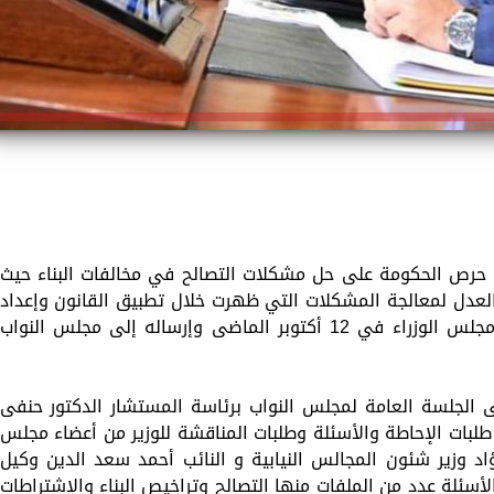
ة ، حرص الحكومة على حل مشكلات التصالح في مخالفات البناء حيث
والعدل لمعالجة المشكلات التي ظهرت خلال تطبيق القانون وإعداد
قانون جديد للتصالح والذى تم اعتماده من مجلس الوزراء في 12 أكتوبر الماضى وإرساله إلى مجلس النواب
 الجلسة العامة لمجلس النواب برئاسة المستشار الدكتور حنفى
بات الإحاطة والأسئلة وطلبات المناقشة للوزير من أعضاء مجلس
اد وزير شئون المجالس النيابية و النائب أحمد سعد الدين وكيل
أسئلة عدد من الملفات منها التصالح وتراخيص البناء والاشتراطات