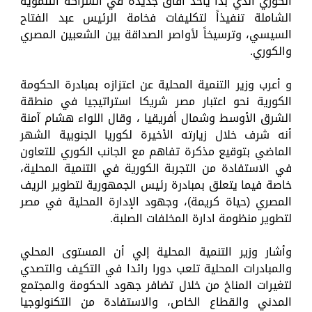
الكوري الذي بدأ يأخذ آفاق جديدة في الشراكة التنموية
الشاملة تنفيذاً لتكليفات فخامة الرئيس عبد الفتاح
السيسي، وترسيخاً لأواصر الصداقة بين الشعبين المصري
والكوري.
و أعرب وزير التنمية المحلية عن اعتزازه بمبادرة الحكومة
الكورية نحو اعتبار مصر شريكا استراتيجيا في منطقة
الشرق الأوسط وشمال أفريقيا ، وقال اللواء هشام آمنة
أنه شرف خلال زيارته الأخيرة لكوريا الجنوبية الشهر
الماضي بتوقيع مذكرة تفاهم مع الجانب الكوري للتعاون
في الاستفادة من التجربة الكورية في التنمية المحلية،
خاصة فيما يتعلق بمبادرة رئيس الجمهورية لتطوير الريف
المصري (حياة كريمة)، وجهود الإدارة المحلية في مصر
لتطوير منظومة ادارة المخلفات الصلبة.
وأشار وزير التنمية المحلية إلي أن المستوى المحلي
والمبادرات المحلية تلعب دورا رائدا في التكيف والتصدي
لتغيرات المناخ من خلال تضافر جهود الحكومة والمجتمع
المدني والقطاع الخاص، والاستفادة من التكنولوجيا