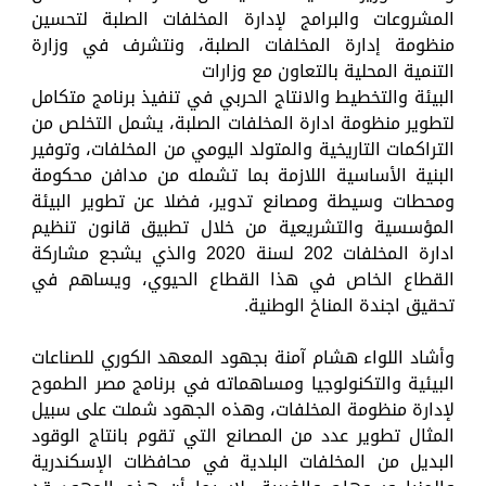
المشروعات والبرامج لإدارة المخلفات الصلبة لتحسين
منظومة إدارة المخلفات الصلبة، ونتشرف في وزارة
التنمية المحلية بالتعاون مع وزارات
البيئة والتخطيط والانتاج الحربي في تنفيذ برنامج متكامل
لتطوير منظومة ادارة المخلفات الصلبة، يشمل التخلص من
التراكمات التاريخية والمتولد اليومي من المخلفات، وتوفير
البنية الأساسية اللازمة بما تشمله من مدافن محكومة
ومحطات وسيطة ومصانع تدوير، فضلا عن تطوير البيئة
المؤسسية والتشريعية من خلال تطبيق قانون تنظيم
ادارة المخلفات 202 لسنة 2020 والذي يشجع مشاركة
القطاع الخاص في هذا القطاع الحيوي، ويساهم في
تحقيق اجندة المناخ الوطنية.
وأشاد اللواء هشام آمنة بجهود المعهد الكوري للصناعات
البيئية والتكنولوجيا ومساهماته في برنامج مصر الطموح
لإدارة منظومة المخلفات، وهذه الجهود شملت على سبيل
المثال تطوير عدد من المصانع التي تقوم بانتاج الوقود
البديل من المخلفات البلدية في محافظات الإسكندرية