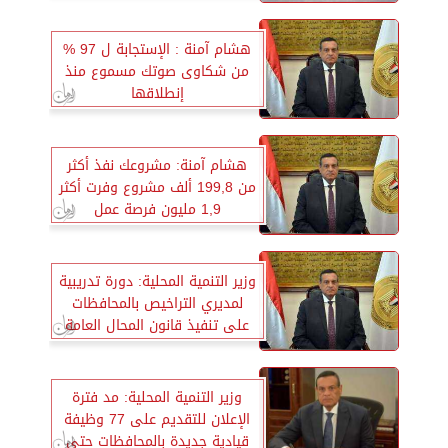
هشام آمنة : الإستجابة ل 97 %
من شكاوى صوتك مسموع منذ
إنطلاقها
هشام آمنة: مشروعك نفذ أكثر
من 199,8 ألف مشروع وفرت أكثر
1,9 مليون فرصة عمل
وزير التنمية المحلية: دورة تدريبية
لمديري التراخيص بالمحافظات
على تنفيذ قانون المحال العامة
وزير التنمية المحلية: مد فترة
الإعلان للتقديم على 77 وظيفة
قيادية جديدة بالمحافظات حتى