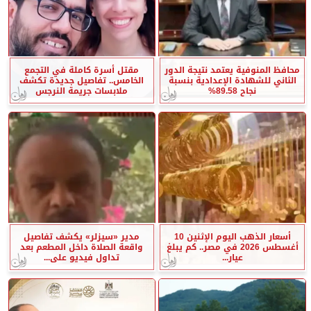
محافظ المنوفية يعتمد نتيجة الدور
مقتل أسرة كاملة في التجمع
الثاني للشهادة الإعدادية بنسبة
الخامس.. تفاصيل جديدة تكشف
نجاح 89.58%
ملابسات جريمة النرجس
أسعار الذهب اليوم الإثنين 10
مدير «سيزلر» يكشف تفاصيل
أغسطس 2026 في مصر.. كم يبلغ
واقعة الصلاة داخل المطعم بعد
عيار...
تداول فيديو على...