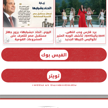
برد قارس وحب انتهى..
اليوم.. اتحاد «بشبابها» يزور جهاز
quot;ياليناquot; تكشف الوجه المثير
مستقبل مصر للتعرف على
لكواليس كليبها الجديد
المشروعات القومية
الفيس بوك
تويتر
Tweets by elzmannewseg