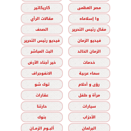
مصر العظمى
كاريكاتير
وا إسلاماه
مقالات الرأي
مقال رئيس التحرير
الصحف
فيديو الزمان
فيديو رئيس التحرير
الزمان الخالد
البث المباشر
خدمات
خير أجناد الأرض
سماء عربية
الانفوجراف
رؤى و أحلام
توك شو
مرأة و طفل
عقارات
سيارات
حارتنا
الأحزاب
بنوك
البرلمان
ألبــوم الزمــان