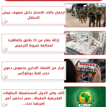
ارتفاع حالات الانتحار داخل صفوف جيش
الاحتلال
إزالة عقار من 13 طابق بالقاهرة
لمخالفة شروط الترخيص
قرار من القضاء الاداري بخصوص دعوي
حجب لعبة روبلوكس
كاف يعلن الدول المستضيفة للبطولات
الإفريقية المقبلة.. مصر تحتضن أمم
إفريقيا تحت...