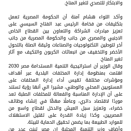
والابتكار للتصدي لتغير المناخ.
وأكد اللواء هشام آمنة أن الحكومة المصرية تعمل
بتكليفات من فخامة الرئيس عبد الفتاح السيسي على
تعزيز مبادرات الشراكة والتعاون بين القطاع الخاص
الاجنبي والمصري من جانب والحكومة المصرية من جانب
أخر لتوطين التكنولوجيات والصناعات وثيقة الصلة بالتحول
الأخضر والتخفيف من انبعاثات الكربون والتكيف مع آثار
تغير المناخ.
وقال الوزير أن استراتيجية التنمية المستدامة مصر 2030
اهتمت بمنظومة إدارة المخلفات البلدية عبر أهداف
ومؤشرات مختلفة تقيس أداء إدارة المخلفات على
المستويين المحلي والوطني، مشيرا الي أنها رؤية تستند
على أن الإدارة المناسبة والفعالة للمخلفات الصلبة تعد
موردًا لاقتصاد دائري، وعاملًا مهمًّا في إنشاء وظائف
خضراء، وتعزيز سبل العيش والدخل لقطاع واسع من
المصريين، وكذا زيادة القدرة على تقليل الاستهلاك
للموارد الطبيعة بما يضمن تحقيق الحماية للبيئة.
وأضاف وزير التنمية المحلية ان مصر تبنت عدد من