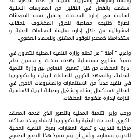
والمنيا وسوهاج والغربية، لاسيما أن هذه الجهود قد
أسهمت بالفعل في التقليل من الممارسات السلبية
السابقة في إدارة المخلفات وتقليل نسب الانبعاثات
الضارة كنتيجة مصاحبة للحرق المكشوف للمقالب
العشوائية من خلال إدارة سليمة للمخلفات الصلبة و
استخدامها كمصدر للوقود المشتق وللسماد العضوي.
وأعرب " آمنة " عن تطلع وزارة التنمية المحلية للتعاون في
تنفيذ مشاريع مستقبلية بهدف تحديث و تحسين نظم
إدارة المخلفات من خلال تعميق التعاون بين وزارة التنمية
المحلية، والمعهد الكوري للصناعات البيئية والتكنولوجيا
في تنفيذ عدداً من الاستثمارات والمشروعات الاخرى في
القطاع لاستكمال إنشاء وتشغيل وصيانة البنية الأساسية
اللازمة لإدارة منظومة المخلفات.
ورحب وزير التنمية المحلية بالتصور الذي قدمه المعهد
الكوري للصناعات البيئية والتكنولوجيا لإنشاء وحدة محاكاة
مركزية للتدريب و تنمية المهارات، بمركز التنمية المحلية
للتدريب بسقارة، ونأمل أن يتم تنفيذ هذا التصور الطموح