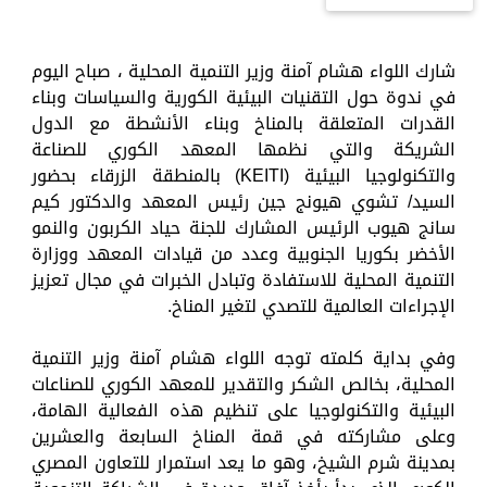
شارك اللواء هشام آمنة وزير التنمية المحلية ، صباح اليوم
في ندوة حول التقنيات البيئية الكورية والسياسات وبناء
القدرات المتعلقة بالمناخ وبناء الأنشطة مع الدول
الشريكة والتي نظمها المعهد الكوري للصناعة
والتكنولوجيا البيئية (KEITI) بالمنطقة الزرقاء بحضور
السيد/ تشوي هيونج جين رئيس المعهد والدكتور كيم
سانج هيوب الرئيس المشارك للجنة حياد الكربون والنمو
الأخضر بكوريا الجنوبية وعدد من قيادات المعهد ووزارة
التنمية المحلية للاستفادة وتبادل الخبرات في مجال تعزيز
الإجراءات العالمية للتصدي لتغير المناخ.
وفي بداية كلمته توجه اللواء هشام آمنة وزير التنمية
المحلية، بخالص الشكر والتقدير للمعهد الكوري للصناعات
البيئية والتكنولوجيا على تنظيم هذه الفعالية الهامة،
وعلى مشاركته في قمة المناخ السابعة والعشرين
بمدينة شرم الشيخ، وهو ما يعد استمرار للتعاون المصري