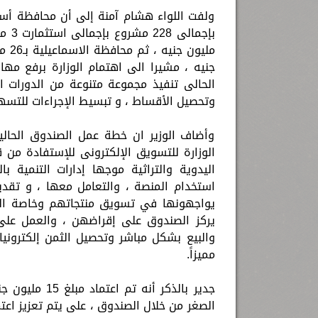
ولفت اللواء هشام آمنة إلى أن محافظة أسو
جنيه ، مشيرا الى اهتمام الوزارة برفع مهار
الحالى تنفيذ مجموعة متنوعة من الدورات ال
وتحصيل الأقساط ، و تبسيط الإجراءات للتسه
وأضاف الوزير ان خطة عمل الصندوق الحالي
الوزارة للتسويق الإلكترونى للإستفادة من
اليدوية والتراثية موجها إدارات التنمية 
استخدام المنصة ، والتعامل معها ، و تقدي
يواجهونها في تسويق منتجاتهم وخاصة التى
يركز الصندوق على إقراضهن ، والعمل عل
والبيع بشكل مباشر وتحصيل الثمن إلكتروني
مميزاً.
جدير بالذكر أ
الصغر من خلال الصندوق ، على يتم تعزيز اعتم