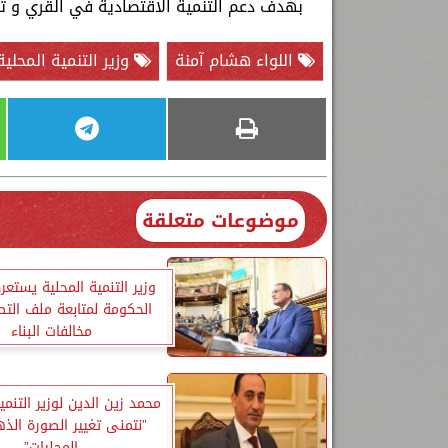
بهدف دعم التنمية الاقتصادية في القري و تو
اللواء هشام آمنة
وزير التنمية المحلية
موضوعات متعلقة
وزير التنمية المحلية يست
الحكومة لمتابعة ملف الت
مخالفات البناء
محمد زين الدين لوزير التنمية
”نتمنى تغيير الصورة الذه
المحليات”