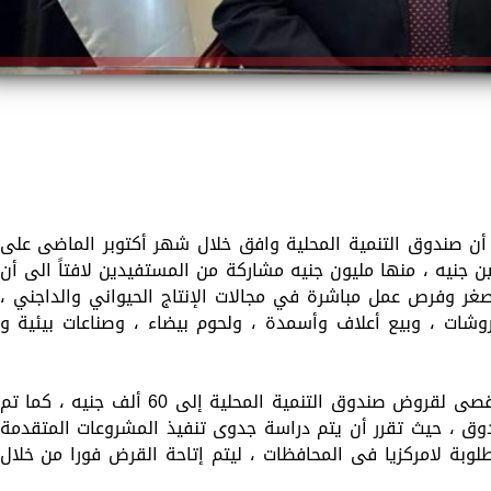
ية أن صندوق التنمية المحلية وافق خلال شهر أكتوبر الماضى على
3 مشروعاً بجملة استثمارات 6 ملايين جنيه ، منها مليون جنيه مشاركة من المستفيدين لافتاً الى أن
غر وفرص عمل مباشرة في مجالات الإنتاج الحيواني والداجني ،
روشات ، وبيع أعلاف وأسمدة ، ولحوم بيضاء ، وصناعات بيئية و
وأشار وزير التنمية المحلية الى رفع الحد الأقصى لقروض صندوق التنمية المحلية إلى 60 ألف جنيه ، كما تم
ق ، حيث تقرر أن يتم دراسة جدوى تنفيذ المشروعات المتقدمة
وبة لامركزيا فى المحافظات ، ليتم إتاحة القرض فورا من خلال