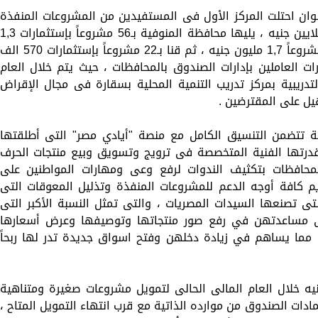
ان احتلت المركز الأول فى المستفيدين من المشروعات المنفذة
بإجمالى 228 مشروع بإجمالى استثمارت 3 ملايين جنيه ، يليها محافظة المنوفية بـ56 مشروعاً بإستثمارات 3
مليون جنيه ، ثم محافظة الاسماعيلية بـ26 مشروعاً 1,7 مليون جنيه ، ثم قنا بـ22 مشروعاً بإستثمارات 570 ال
ات العاملين بإدارات الصندوق بالمحافظات ، حيث يتم خلال العام
تدريبية بمركز تدريب التنمية المحلية بسقارة فى مجال الإقراض
يل على المقترضين .
ة تتضمن التنسيق الكامل مع منصة "أيادي مصر" التى أطلقتها
 قدرتها الفنية المتخصصة فى ترويج وتسويق وبيع منتجات الحرف
بالمحافظات بتكثيف الندوات لرفع وعى ومهارات المواطنين على
م كافة أوجه الدعم للمشروعات المنفذة وتذليل المعوقات التى
 تصنعها السيدات المصريات ، والتى تمثل النسبة الأكبر التى
ى مساعدتهن في رفع صور منتجاتها وتوصيفها وعرض أسعارها
ا مما يساهم في زيادة دخلهن وفتح اسواق جديدة تدر لها ربحاً
نه تم اعتماد مبلغ 15 مليون جنيه خلال العام المالى الحالى لتمويل مشروعات صغيرة ومتناهية
ادات الصندوق من موارده الذاتية مع قرب انتهاء التمويل المتاح ،