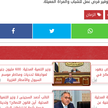
فير فرص عمل للشباب والمرأة المعيلة.
الزمان
عرض جهود
وزير التنمية المحلية: 600 مليون 
صالح في
لمواجهة تحديات ومخاطر موسم
السيول والأمطار الغزيرة
 المحلية:
النائب أحمد السجينى لـ وزير التنمية
نية عن
المحلية: أين قانون التصالح؟ ولدينا
فجوة بأزمة اشتراطات البناء