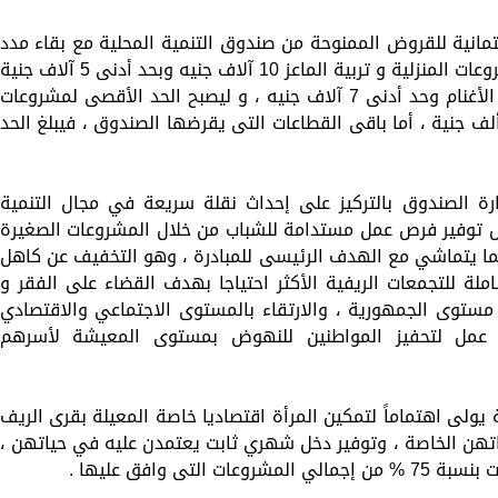
تمانية للقروض الممنوحة من صندوق التنمية المحلية مع بقاء مدد
سدادها كما هى ، ليكون الحد الاقصى للمشروعات المنزلية و تربية الماعز 10 آلاف جنيه وبحد أدنى 5 آلاف جنية
، و 15 ألف جنيه حد أقصى لمشروعات تربية الأغنام وحد أدنى 7 آلاف جنيه ، و ليصبح الحد الأقصى لمشروعات
مين العجول 25 ألف جنيه وبحد أدنى 15 ألف جنية ، أما باقى القطاعات التى يقرضها الصندوق ، فيبلغ الحد
رة الصندوق بالتركيز على إحداث نقلة سريعة في مجال التنمية
ال توفير فرص عمل مستدامة للشباب من خلال المشروعات الصغيرة
بما يتماشي مع الهدف الرئيسى للمبادرة ، وهو التخفيف عن كاهل
ملة للتجمعات الريفية الأكثر احتياجا بهدف القضاء على الفقر و
مستوى الجمهورية ، والارتقاء بالمستوى الاجتماعي والاقتصادي
 عمل لتحفيز المواطنين للنهوض بمستوى المعيشة لأسرهم
 يولى اهتماماً لتمكين المرأة اقتصاديا خاصة المعيلة بقرى الريف
تهن الخاصة ، وتوفير دخل شهري ثابت يعتمدن عليه في حياتهن ،