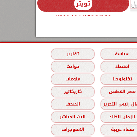
تويتر
Tweets by elzmannewseg
سياسة
تقارير
اقتصاد
حوادث
تكنولوجيا
منوعات
مصر العظمى
كاريكاتير
ل رئيس التحرير
الصحف
الزمان الخالد
البث المباشر
سماء عربية
الانفوجراف