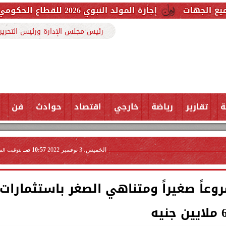
إجازة المولد النبوي 2026 للقطاع الحكومي والخاص.. اعرف الموعد وعدد أيام العطلة
رئيس مجلس الإدارة ورئيس التحرير
ة
تقارير
رياضة
خارجي
اقتصاد
حوادث
فن
الخميس، 3 نوفمبر 2022
10:57 صـ
بتوقيت الق
منة: تمويل 394 مشروعاً صغيراً ومتناهي الصغر باستثمارات
ايين جنيه