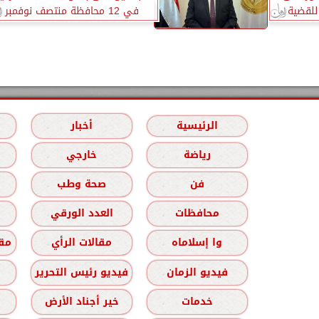
للقضية
في 12 محافظة منتصف نوفمبر
القادم
الرئيسية
أخبار
رياضة
خارجي
فن
صحة وطب
محافظات
العدد الورقي
وا إسلاماه
مقالات الرأي
مقا
فيديو الزمان
فيديو رئيس التحرير
خدمات
خير أجناد الأرض