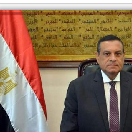
الكاتبة إلهام شرشر تهنئ الرئيس
عة
السيسي بعيد ميلاده وتُشيد بجهوده
إلهام شرشر تكتب: دي
في بناء الدولة
دي سيا