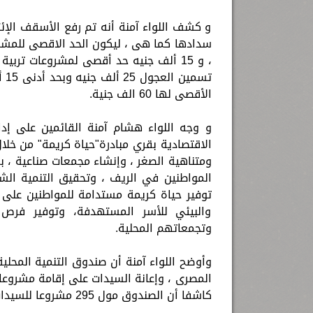
و كشف اللواء آمنة أنه تم رفع الأسقف الإئ
تس
الأقصى لها 60 الف جنية.
و وجه اللواء هشام آمنة القائمين على إدا
الاقتصادية بقري مبادرة"حياة كريمة" من خل
ومتناهية الصغر ، وإنشاء مجمعات صناعية ، 
المواطنين في الريف ، وتحقيق التنمية الشا
توفير حياة كريمة مستدامة للمواطنين على 
والبيئي للأسر المستهدفة، وتوفير فرص
وتجمعاتهم المحلية.
وأوضح اللواء آمنة أن صندوق التنمية المحلية
المصرى ، وإعانة السيدات على إقامة مشروعا
كاشفا أن الصندوق مول 295 مشروعا للسيدات بنسبة 75 % من إجمالي المشروعات التى وافق عليها .