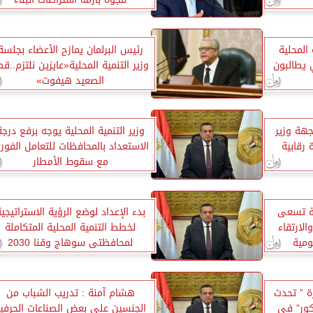
 المحلية
رئيس البرلمان يمازح الأعضاء بجلسة
ي يطالبون
وزير التنمية المحلية«عايزين نلتزم..قط
الصعيد هيفوت»
جهة وزير
وزير التنمية المحلية يوجه برفع درجة
الاستعداد بالمحافظات للتعامل الفور
مع سقوط الأمطار
ولة تسعى
بدء الإعداد لوضع الرؤية الاستراتيجي
الارتقاء
لخطط التنمية المحلية المتكاملة
ومية
لمحافظتى سوهاج وقنا 2030
ة ” تحدث
هشام آمنة : تدريب الشباب من
كور” فى
الجنسين على بعض الصناعات الحرفي