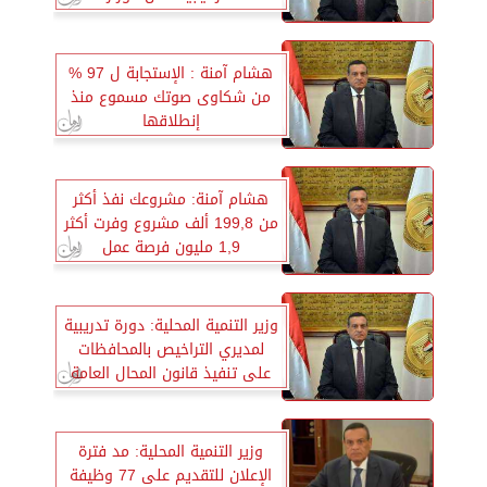
هشام آمنة : الإستجابة ل 97 %
من شكاوى صوتك مسموع منذ
إنطلاقها
هشام آمنة: مشروعك نفذ أكثر
من 199,8 ألف مشروع وفرت أكثر
1,9 مليون فرصة عمل
وزير التنمية المحلية: دورة تدريبية
لمديري التراخيص بالمحافظات
على تنفيذ قانون المحال العامة
وزير التنمية المحلية: مد فترة
الإعلان للتقديم على 77 وظيفة