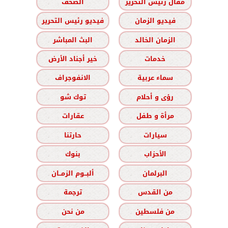
مقال رئيس التحرير
الصحف
فيديو الزمان
فيديو رئيس التحرير
الزمان الخالد
البث المباشر
خدمات
خير أجناد الأرض
سماء عربية
الانفوجراف
رؤى و أحلام
توك شو
مرأة و طفل
عقارات
سيارات
حارتنا
الأحزاب
بنوك
البرلمان
ألبــوم الزمــان
من القدس
ترجمة
من فلسطين
من نحن