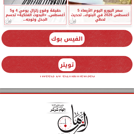
سعر اليورو اليوم الأربعاء 5
حقيقة وقوع زلزال يومي 4 و5
أغسطس 2026 في البنوك.. تحديث
أغسطس.. «البحوث الفلكية» تحسم
لحظي
الجدل وتوجه...
الفيس بوك
تويتر
Tweets by elzmannewseg