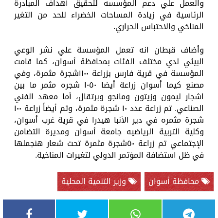
والعمل علي دعم المؤسسه لتحقيق أهداف المبادرة
الرئاسية في زيادة المساحات الخضراء للحد من التغير
المناخي والاحتباس الحراري.
وأضاف قبطان انه تعمل المؤسسة علي نشر الوعي
البيئي لدي مختلف الفئات بمحافظة أسوان، كما قامت
المؤسسة في قرية فارس بزراعة ١١٠٠شجرة مثمرة، وفي
مصنع كيما أسوان زراعة أيضا ١٠٥٠ شجره مثمر ما بين
اشجار ليمون وزيتون ومانجو وبرتقال، أما معهد الفني
الصناعي. تم زراعة عدد ١٠ شجرة مثمرة، وتم أيضاً زراعة ١٠٠
شجرة مثمره في دير الأنبا هيدرا في قرية غرب أسوان،
وكلية التربية الرياضيه جامعة أسوان ومديرة التضامن
الإجتماعي تم زراعة ٥٠شجرة مثمرة تحت شعار هنجملها
في ظل استضافة المؤتمر الدولي لتغيرات المناخية.
محافظة أسوان
وزير التنمية المحلية