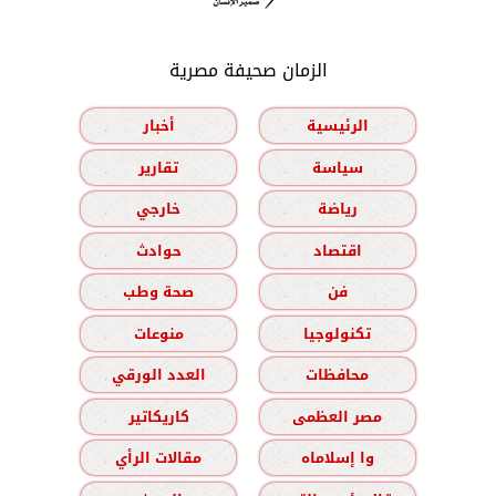
الزمان صحيفة مصرية
الرئيسية
أخبار
سياسة
تقارير
رياضة
خارجي
اقتصاد
حوادث
فن
صحة وطب
تكنولوجيا
منوعات
محافظات
العدد الورقي
مصر العظمى
كاريكاتير
وا إسلاماه
مقالات الرأي