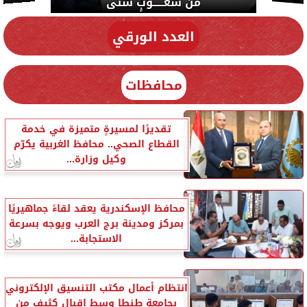
من شعـــــوبٍ شتى
العدد الورقي
محافظات
تقديرًا لمسيرةٍ متميزة في خدمة
القطاع الصحي.. محافظ الغربية يكرّم
وكيل وزارة...
محافظ الإسكندرية يعقد لقاءً جماهيريًا
بمركز ومدينة برج العرب ويوجه بسرعة
الاستجابة...
انتظام أعمال مكتب التنسيق الإلكتروني
بجامعة طنطا وسط إقبال كثيف من