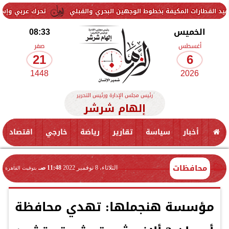
مكيفة بخطوط الوجهين البحري والقبلي
تحرك عربي وإسلامي لمواجهة ال
الخميس
08:33
أغسطس
صفر
21
6
1448
2026
رئيس مجلس الإدارة ورئيس التحرير
إلهام شرشر
أخبار
سياسة
تقارير
رياضة
خارجي
اقتصاد
محافظات
الثلاثاء، 8 نوفمبر 2022
11:48 صـ
بتوقيت القاهرة
مؤسسة هنجملها: تهدي محافظة