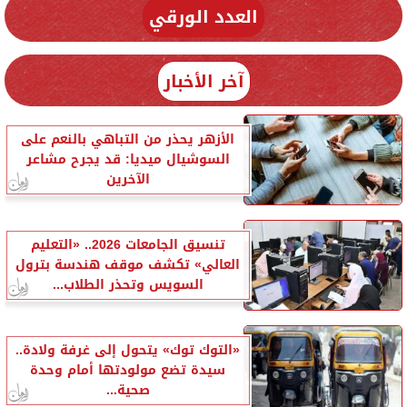
العدد الورقي
آخر الأخبار
الأزهر يحذر من التباهي بالنعم على
السوشيال ميديا: قد يجرح مشاعر
الآخرين
تنسيق الجامعات 2026.. «التعليم
العالي» تكشف موقف هندسة بترول
السويس وتحذر الطلاب...
«التوك توك» يتحول إلى غرفة ولادة..
سيدة تضع مولودتها أمام وحدة
صحية...