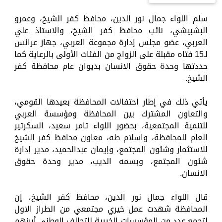
سلم اللواء جمال نور الدين، محافظ كفر الشيخ، وعمرو
البشبيشي، نائب محافظ كفر الشيخ، والاستاذ علي
العربي، عضو مجلس إدارة مجموعة العربي، جهاز عرائس
لـ15 فتاه مقبلة على الزواج من الفئات الأولى بالرعاية كما
حددتها وحدة حقوق الانسان بديوان عام محافظة كفر
الشيخ.
يأتي ذلك في إطار احتفالات المحافظة بعيدها القومي،
والتعاون المشترك بين المحافظة ومؤسسة العربي
للتنمية المجتمعية، بحضور اللواء تامر سعيد، السكرتير
العام للمحافظة، واسلام طه، معاون محافظ كفر الشيخ
للاستثمار وشئون المجتمع، وإيمان عبدالحميد، مدير إدارة
شئون المجتمع، وبسمه الديب، مدير وحدة حقوق
الانسان.
قال اللواء جمال نور الدين، محافظ كفر الشيخ، إن
المحافظة شهدت عمل خيري مجتمعي من الطراز الاول
لتجمع عدد من المؤسسات الخيرية للتحالف الوطني أبرزهم