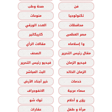
فن
صحة وطب
تكنولوجيا
منوعات
محافظات
العدد الورقي
مصر العظمى
كاريكاتير
وا إسلاماه
مقالات الرأي
مقال رئيس التحرير
الصحف
فيديو الزمان
فيديو رئيس التحرير
الزمان الخالد
البث المباشر
خدمات
خير أجناد الأرض
سماء عربية
الانفوجراف
رؤى و أحلام
توك شو
مرأة و طفل
عقارات