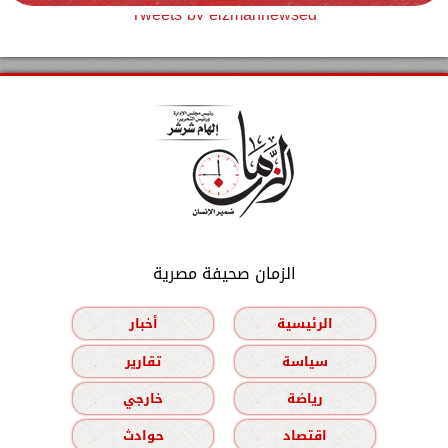
Tweets by elzmannewseg
الزمان صحيفة مصرية
الرئيسية
أخبار
سياسة
تقارير
رياضة
خارجي
اقتصاد
حوادث