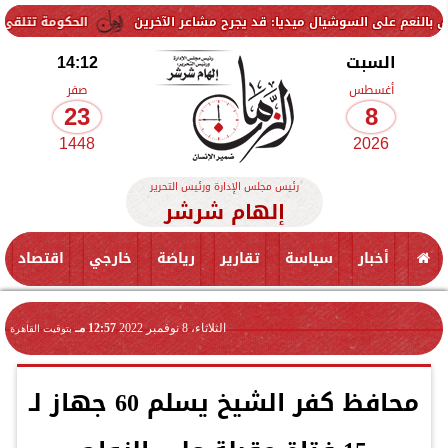
على السوشيال ميديا: قد يجرح مشاعر الآخرين
الحكومة تتلقى 229 ألف شكوى وطلب واستفسار خلال يوليو.. ومدبولي يوجه بسرعة الاستجابة للمواطنين
السبت
14:12
أغسطس
صفر
23
8
1448
2026
رئيس مجلس الإدارة ورئيس التحرير
إلهام شرشر
أخبار
سياسة
تقارير
رياضة
خارجي
اقتصاد
الثلاثاء، 8 نوفمبر 2022
12:57 مـ
بتوقيت القاهرة
محافظ كفر الشيخ يسلم 60 جهاز لـ