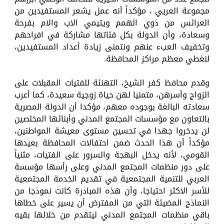
مجموعة العريي ، مؤكداً أنه عمل يشعر المستفيدين من
العرائس من ذوي الهمم ويتيمي الاب والام بفرحة
وسعادة، وأن الدولة بكل فئاتها مشاركة في افراحهم
وتخفيف العبء عنهم ونتمنى زيادة أعداد المستفيدين،
لنغطي معظم مراكز المحافظة.
وقدم محافظ كفر الشيخ، التهنئة للفتيات المقبلات على
الزواج وأسرهن، متمنيا لهن حياة زوجية سعيدة، كما أعرب
سعادته البالغة بوجوده معهم، مؤكدا أن الدولة المصرية
بالتعاون مع مؤسسات المجتمع المدني وأبنائها المخلصين
لن يدخروا جهدا في تحسين مستوى معيشة المواطنين،
مؤكداً أن هذا الحدث ضمن احتفالات المحافظة بعيدها
القومي، لأنه يدخل البهجة والسرور على الفتيات، مثنياً
على دور منظمات المجتمع المدني وعلى رأسها مؤسسة
العربي للتنمية المجتمعية في تقديم الخدمة المجتمعية
للأسر الاكثر احتياجا، وأن هذه المبادرة كانت نموذجا من
النماذج المضيئة التي من المفترض أن يسير على خطاها
باقي منظمات المجتمع المدني ليتقدم من خلالها بقيه