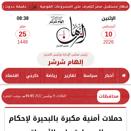
مصر للتعرف على المشروعات القومية
حقيقة حدوث زلزال اليوم في مصر.
الإثنين
08:38
أغسطس
صفر
25
10
1448
2026
رئيس مجلس الإدارة ورئيس التحرير
إلهام شرشر
أخبار
سياسة
تقارير
رياضة
خارجي
اقتصاد
محافظات
الثلاثاء، 8 نوفمبر 2022
01:05 مـ
بتوقيت القاهرة
حملات أمنية مكبرة بالبحيرة لإحكام