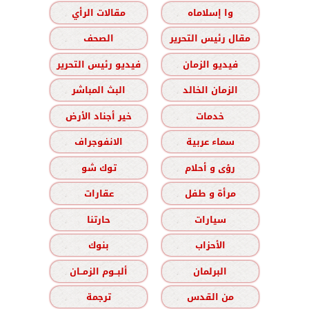
وا إسلاماه
مقالات الرأي
مقال رئيس التحرير
الصحف
فيديو الزمان
فيديو رئيس التحرير
الزمان الخالد
البث المباشر
خدمات
خير أجناد الأرض
سماء عربية
الانفوجراف
رؤى و أحلام
توك شو
مرأة و طفل
عقارات
سيارات
حارتنا
الأحزاب
بنوك
البرلمان
ألبــوم الزمــان
من القدس
ترجمة