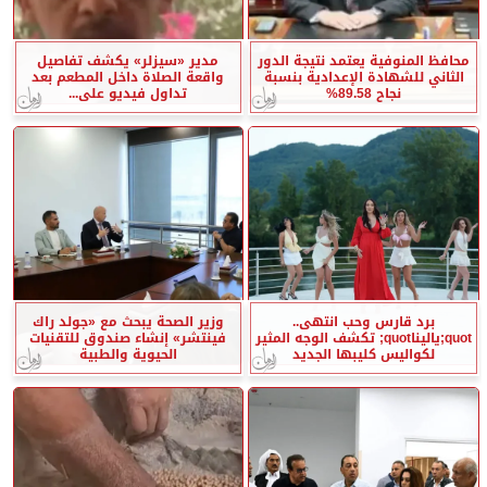
محافظ المنوفية يعتمد نتيجة الدور
مدير «سيزلر» يكشف تفاصيل
الثاني للشهادة الإعدادية بنسبة
واقعة الصلاة داخل المطعم بعد
نجاح 89.58%
تداول فيديو على...
برد قارس وحب انتهى..
وزير الصحة يبحث مع «جولد راك
quot;ياليناquot; تكشف الوجه المثير
فينتشر» إنشاء صندوق للتقنيات
لكواليس كليبها الجديد
الحيوية والطبية