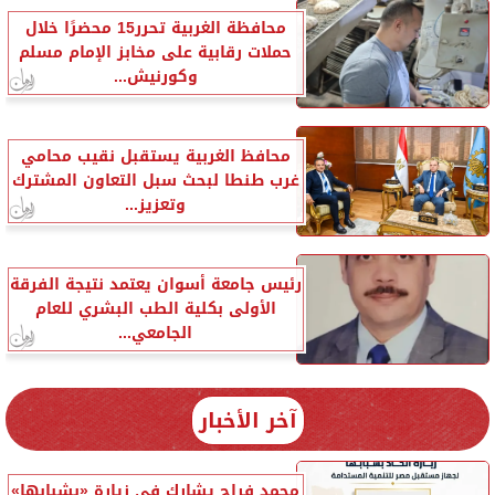
محافظة الغربية تحرر15 محضرًا خلال
حملات رقابية على مخابز الإمام مسلم
وكورنيش...
محافظ الغربية يستقبل نقيب محامي
غرب طنطا لبحث سبل التعاون المشترك
وتعزيز...
رئيس جامعة أسوان يعتمد نتيجة الفرقة
الأولى بكلية الطب البشري للعام
الجامعي...
آخر الأخبار
محمد فراج يشارك في زيارة «بشبابها»