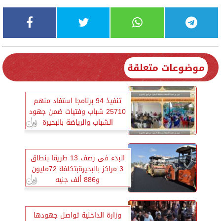
موضوعات متعلقة
تنفيذ 94 برنامجا استفاد منهم
25710 شباب وفتيات ضمن جهود
الشباب والرياضة بالبحيرة
البدء فى رصف 13 طريقا بنطاق
3 مراكز بالبحيرةبتكلفة 72مليون
و886 ألف جنيه
وزارة الداخلية تواصل جهودها