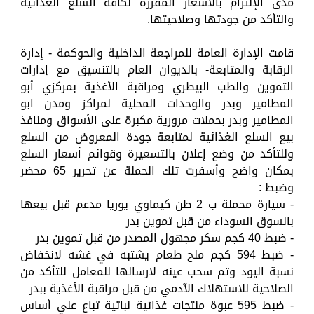
مدى الإلتزام بالأسعار المقررة لكافة السلع الغذائية
والتأكد من جودتها وصلاحيتها.
قامت الإدارة العامة للمراجعة الداخلية والحوكمة - إدارة
الرقابة والمتابعة- بالدیوان العام بالتنسيق مع إدارات
التموين والطب البيطري ومراقبة الأغذية بمركزي أبو
المطامير وبدر والوحدات المحلية لمراكز ومدن ابو
المطامير وبدر بحملات مرورية مكبرة على الأسواق ومنافذ
بيع السلع الغذائية لمتابعة جودة المعروض من السلع
وللتأكد من وضع إعلان بالتسعيرة وقوائم أسعار السلع
بمكان واضح وأسفرت تلك الحملة عن تحرير 65 محضر
وضبط :
- سيارة محملة ب 2 طن كيماوي يوريا مدعم قبل بيعها
بالسوق السوداء من قبل تموين بدر
- ضبط 40 كجم سكر مجهول المصدر من قبل تموين بدر
- ضبط 594 كجم ملح طعام يشتبه في غشه لانخفاض
نسبة اليود وتم سحب عينه لارسالها للمعامل للتأكد من
الصلاحية للاستهلاك الآدمي من قبل مراقبة الأغذية ببدر
- ضبط 595 عبوة منتجات غذائية نباتية تباع علي أساس