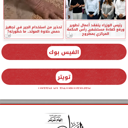
رئيس الوزراء يتفقد أعمال تطوير
تحذير من استخدام الجير في تجهيز
ورفع كفاءة مستشفى رأس الحكمة
حمص حلاوة المولد.. ما خطورته؟
المركزي بمطروح
الفيس بوك
تويتر
Tweets by elzmannewseg