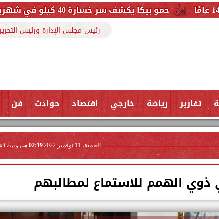
كشف سر خسارة 40 كيلو في شهرين: التزمت بنظام غذائي وتعليمات الطبيب
رئيس مجلس الإدارة ورئيس التحرير
ة
تقارير
رياضة
خارجي
اقتصاد
حوادث
فن
الجمعة، 11 نوفمبر 2022
02:19 مـ
بتوقيت الق
ذوي الهمم للاستماع لمطالبهم