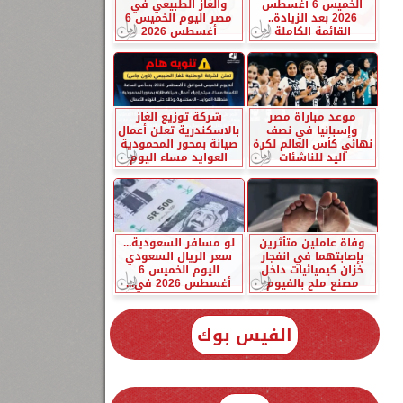
الخميس 6 أغسطس
والغاز الطبيعي في
2026 بعد الزيادة..
مصر اليوم الخميس 6
القائمة الكاملة
أغسطس 2026
موعد مباراة مصر
شركة توزيع الغاز
وإسبانيا في نصف
بالاسكندرية تعلن أعمال
نهائي كأس العالم لكرة
صيانة بمحور المحمودية
اليد للناشئات
العوايد مساء اليوم
وفاة عاملين متأثرين
لو مسافر السعودية...
بإصابتهما في انفجار
سعر الريال السعودي
خزان كيميائيات داخل
اليوم الخميس 6
مصنع ملح بالفيوم
أغسطس 2026 في...
الفيس بوك