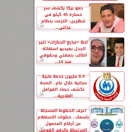
حمو بيكا يكشف سر
خسارة 40 كيلو في
شهرين: التزمت بنظام
غذائي...
ابنة «مذيع الجنازات» تثير
الجدل بفيديو استغاثة:
أطالب بنفقتي وحقوقي
منذ 14...
8.4 مليون خدمة طبية
10
مجانية خلال عام.. الصحة
تكشف حصاد القوافل
العلاجية...
اعرف الخطوط المسجلة
باسمك.. خطوات الاستعلام
عن أرقام المحمول
المرتبطة بالرقم القومي