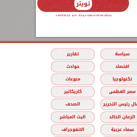
تويتر
Tweets by elzmannewseg
سياسة
تقارير
اقتصاد
حوادث
تكنولوجيا
منوعات
مصر العظمى
كاريكاتير
ل رئيس التحرير
الصحف
الزمان الخالد
البث المباشر
سماء عربية
الانفوجراف