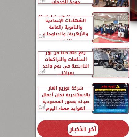
جودة الخدمات
محافظ مطروح يكرم أوائل
الشهادات الإعدادية
والثانوية (العامة
والأزهرية) والدبلومات
الفنية
رفع 935 طنًا من بؤر
المخلفات والتراكمات
التاريخية في يوم واحد
بمراكز...
شركة توزيع الغاز
بالاسكندرية تعلن أعمال
صيانة بمحور المحمودية
العوايد مساء اليوم
آخر الأخبار