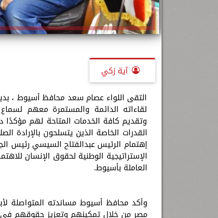
آية زكي
التقى اللواء عصام سعد محافظ أسيوط ، بدي
لقاءاته الدائمة والمستمرة معهم لسماع م
وتقديم كافة الخدمات المتاحة لهم مؤكدًا 
القدرات الخاصة الذين يتسلحون بالإرادة ال
إهتمام الرئيس عبدالفتاح السيسي رئيس الج
الإستراتيجية الوطنية لحقوق الإنسان للاهت
العاملة بأسيوط.
وأكد محافظ أسيوط مساندته المتواصلة لأب
مصر من خلال تمكينهم وتعزيز حقوقهم في جمي