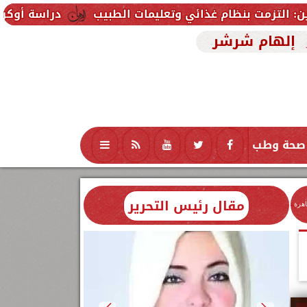
دراسة أوكرانية تثير الجدل.. رصد أكثر من 20 جسمًا غامضًا قرب القم
إلهام شرشر
صحة وطب
تكنولوجيا
منوعات
محافظات
مقال رئيس التحرير
اهرة