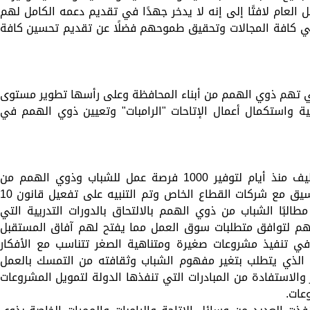
في قطاعات العمل العام لافتًا إلى إنه لا يدخر جهدًا في تقديم دعمه الكامل لهم
في كافة المجالات وتحقيق طموحهم فضلًا عن تقديم تحسين كافة
تي تهم ذوي الهمم من أبناء المحافظة وعلى رأسها تطوير مستوى
ة واستكمال أعمال الإتاحات "الرامبات" وتعيين ذوي الهمم في
وأوضح المحافظ إنه تم تنظم ملتقى للتوظيف منذ أيام لتوفير 1000 فرصة عمل للشباب وذوي الهمم من
الحاصلين على مؤهلات وبدون مؤهلات بالتنسيق مع شركات القطاع الخاص وتم التنبيه على تفعيل قانون 
ن ذوي الهمم مطالبًا الشباب من ذوي الهمم بالالتحاق بالدورات التدريية التي
هم لتوافق متطلبات سوق العمل مما يفتح لهم آفاق المستقبل
 في تنفيذ مشروعات صغيرة ومتناهية الصغر تتناسب مع الأفكار
لذي يتطلب بتغير مفهوم الشباب وثقافته من التمسك بالعمل
والاستفادة من المبادرات التي تنفذها الدولة لتمويل المشروعات
عات.