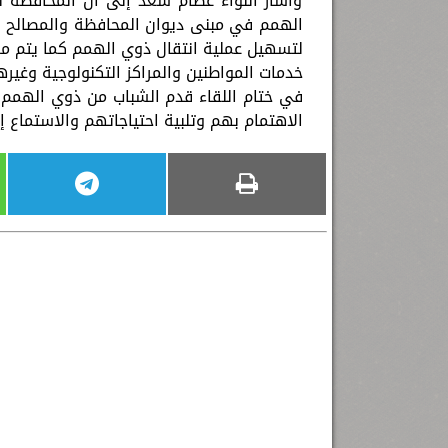
وأشار اللواء عصام سعد إلى أن المحافظة نف
الهمم في مبنى ديوان المحافظة والمصالح ا
لتسهيل عملية انتقال ذوي الهمم كما يتم مر
خدمات المواطنين والمراكز التكنولوجية وغيرها
في ختام اللقاء قدم الشباب من ذوي الهم
الاهتمام بهم وتلبية احتياجاتهم والاستماع 