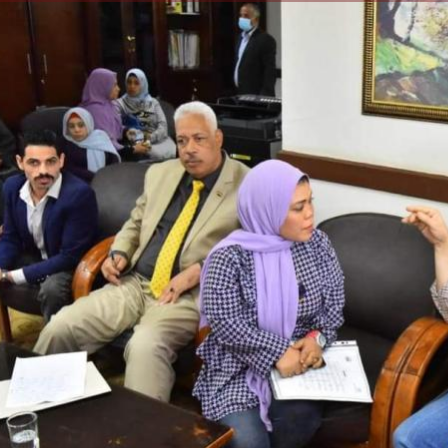
الكاتبة إلهام شرشر تهنئ الرئيس
السيسي بعيد ميلاده وتُشيد بجهوده
إلهام شرشر تكتب: دي مبقتش كورة..
في بناء الدولة
دي سياسة