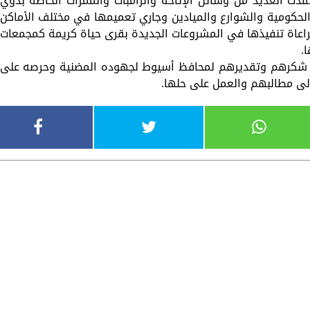
ذت العديد من وسائل الإتاحة والرامبات والممرات الخاصة بذوي
لحكومية والشوارع والميادين وجاري تعميمها في مختلف الأماكن
اعاة تنفيذها في المشروعات الجديدة بقرى حياة كريمة كمجمعات
.
م شكرهم وتقديرهم لمحافظ أسيوط لجهوده المضنية وحرصه على
إلى مطالبهم والعمل على حلها.