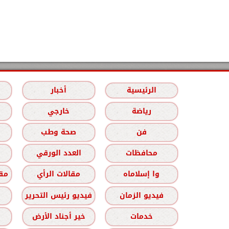
الرئيسية
أخبار
رياضة
خارجي
فن
صحة وطب
محافظات
العدد الورقي
وا إسلاماه
مقالات الرأي
مقا
فيديو الزمان
فيديو رئيس التحرير
خدمات
خير أجناد الأرض