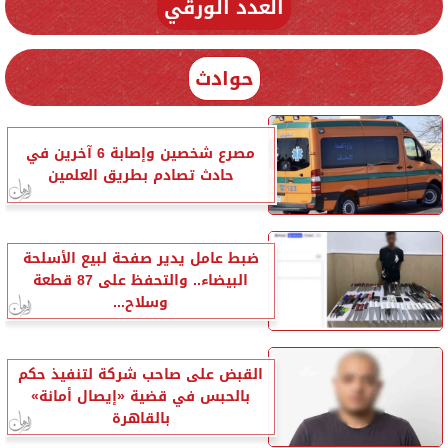
العدد الورقي
حوادث
مصرع شخصين وإصابة 6 آخرين في
حادث تصادم بطريق العلمين
ضبط عامل يدير صفحة لبيع الأسلحة
البيضاء.. والتحفظ على 87 قطعة
وسلاح...
القبض على صاحب شركة لتنفيذ حكم
بالحبس في قضية «إيصال أمانة»
بالقاهرة