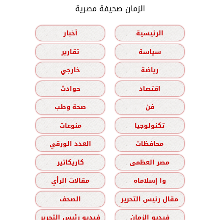
الزمان صحيفة مصرية
الرئيسية
أخبار
سياسة
تقارير
رياضة
خارجي
اقتصاد
حوادث
فن
صحة وطب
تكنولوجيا
منوعات
محافظات
العدد الورقي
مصر العظمى
كاريكاتير
وا إسلاماه
مقالات الرأي
مقال رئيس التحرير
الصحف
فيديو الزمان
فيديو رئيس التحرير