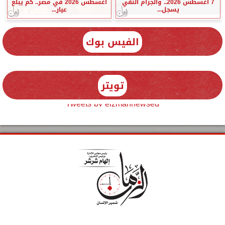
7 أغسطس 2026.. والجرام النقي
أغسطس 2026 في مصر.. كم يبلغ
يسجل...
عيار...
الفيس بوك
تويتر
Tweets by elzmannewseg