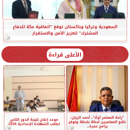
السعودية وتركيا وباكستان توقع ”اتفاقية مكة للدفاع
المشترك” لتعزيز الأمن والاستقرار
الأعلى قراءة
”راحة المعتمر أولًا”.. أحمد الريان:
موعد إعلان نتيجة الدور الثاني
نتابع المعتمرين لحظة بلحظة ونوفر
لطلاب الشهادة الإعدادية 2026
برامج عمرة...