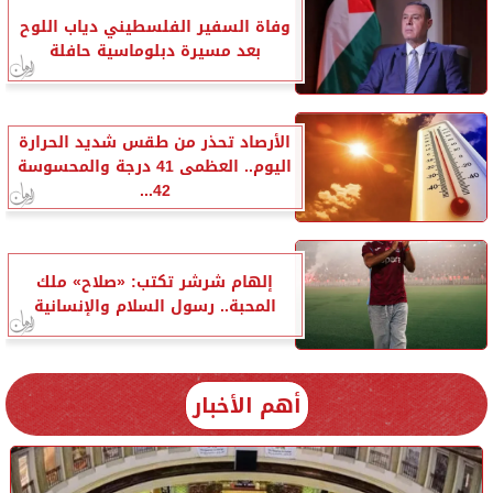
وفاة السفير الفلسطيني دياب اللوح
بعد مسيرة دبلوماسية حافلة
الأرصاد تحذر من طقس شديد الحرارة
اليوم.. العظمى 41 درجة والمحسوسة
42...
إلهام شرشر تكتب: «صلاح» ملك
المحبة.. رسول السلام والإنسانية
أهم الأخبار