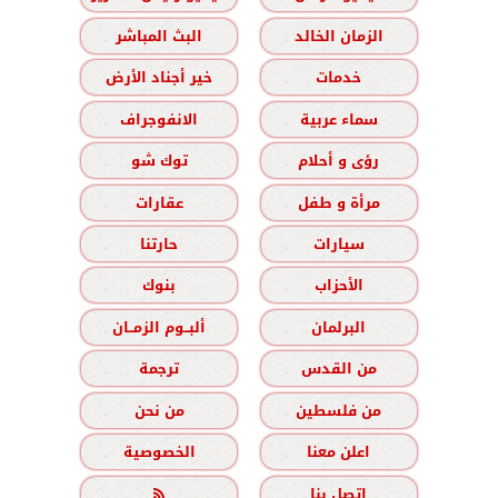
الزمان الخالد
البث المباشر
خدمات
خير أجناد الأرض
سماء عربية
الانفوجراف
رؤى و أحلام
توك شو
مرأة و طفل
عقارات
سيارات
حارتنا
الأحزاب
بنوك
البرلمان
ألبــوم الزمــان
من القدس
ترجمة
من فلسطين
من نحن
اعلن معنا
الخصوصية
اتصل بنا
