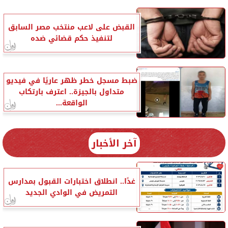
القبض على لاعب منتخب مصر السابق
لتنفيذ حكم قضائي ضده
ضبط مسجل خطر ظهر عاريًا في فيديو
متداول بالجيزة.. اعترف بارتكاب
الواقعة...
آخر الأخبار
غدًا.. انطلاق اختبارات القبول بمدارس
التمريض في الوادي الجديد