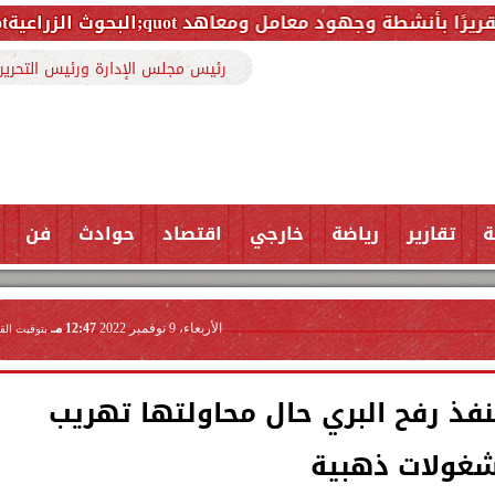
رئيس مجلس الإدارة ورئيس التحرير
ة
تقارير
رياضة
خارجي
اقتصاد
حوادث
فن
الأربعاء، 9 نوفمبر 2022
12:47 مـ
بتوقيت الق
فذ رفح البري حال محاولتها تهريب
غولات ذهبية