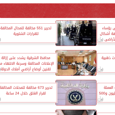
ى رؤساء
تحرير 551 مخالفة للمحال المخالفة
افة أشكال
للقرارات الشتوية
لأراضى
 ذهبية
محافظ الشرقية يشدد على إزالة
الإعلانات المخالفة وسرعة الانتهاء م
تقنين أوضاع أراضي أملاك الدولة
العملة
تحرير 673 مخالفة للمحلات المخالفة
بالمخالفة للقانون بقيمة 2 مليون و500
لقرار الغلق خلال 24 ساعة