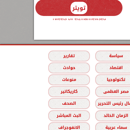
تويتر
Tweets by elzmannewseg
سياسة
تقارير
اقتصاد
حوادث
تكنولوجيا
منوعات
مصر العظمى
كاريكاتير
ل رئيس التحرير
الصحف
الزمان الخالد
البث المباشر
سماء عربية
الانفوجراف