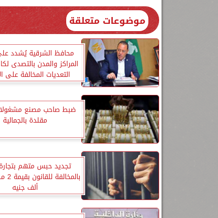
موضوعات متعلقة
محافظ الشرقية يُشدد عل
المراكز والمدن بالتصدى لك
التعديات المخالفة على ا
الزراعية
ضبط صاحب مصنع مشغولات
مقلدة بالجمالية
تجديد حبس متهم بتجارة 
ألف جنيه