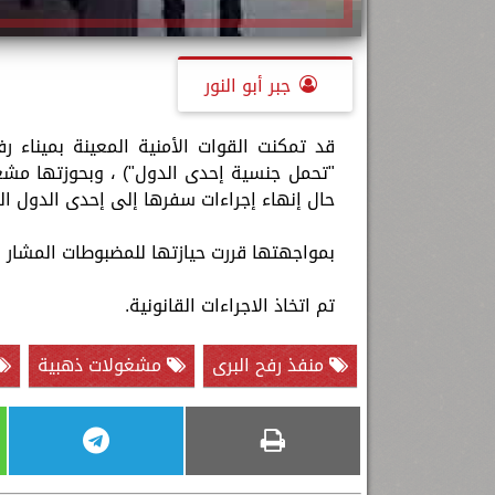
جبر أبو النور
قد تمكنت القوات الأمنية المعينة بميناء 
حال إنهاء إجراءات سفرها إلى إحدى الدول العر
بمواجهتها قررت حيازتها للمضبوطات المشار إلي
تم اتخاذ الاجراءات القانونية.
منفذ رفح البرى
مشغولات ذهبية