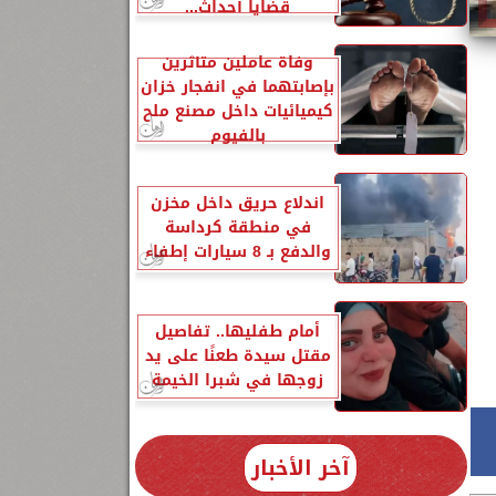
قضايا أحداث...
وفاة عاملين متأثرين
بإصابتهما في انفجار خزان
كيميائيات داخل مصنع ملح
بالفيوم
اندلاع حريق داخل مخزن
في منطقة كرداسة
والدفع بـ 8 سيارات إطفاء
أمام طفليها.. تفاصيل
مقتل سيدة طعنًا على يد
زوجها في شبرا الخيمة
آخر الأخبار