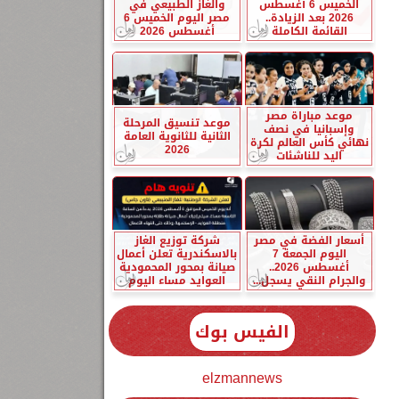
الخميس 6 أغسطس
والغاز الطبيعي في
2026 بعد الزيادة..
مصر اليوم الخميس 6
القائمة الكاملة
أغسطس 2026
موعد مباراة مصر
موعد تنسيق المرحلة
وإسبانيا في نصف
الثانية للثانوية العامة
نهائي كأس العالم لكرة
2026
اليد للناشئات
أسعار الفضة في مصر
شركة توزيع الغاز
اليوم الجمعة 7
بالاسكندرية تعلن أعمال
أغسطس 2026..
صيانة بمحور المحمودية
والجرام النقي يسجل...
العوايد مساء اليوم
الفيس بوك
elzmannews