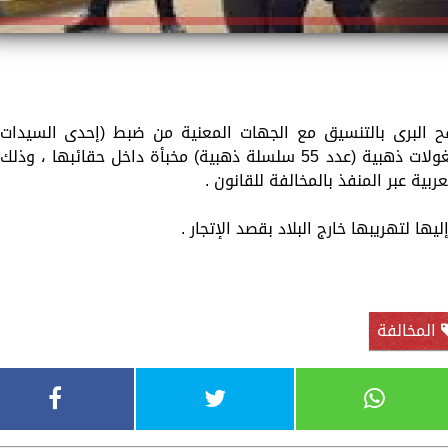
رفح البرى بالتنسيق مع الجهات المعنية من ضبط (إحدى السيدات
"تحمل جنسية إحدى الدول") ، وبحوزتها مشغولات ذهبية (عدد 55 سلسلة ذهبية) مخبأة داخل حقائبها ، وذلك
بية عبر المنفذ بالمخالفة للقانون .
ها لتهريبها خارج البلاد بقصد الإتجار .
المخالفة