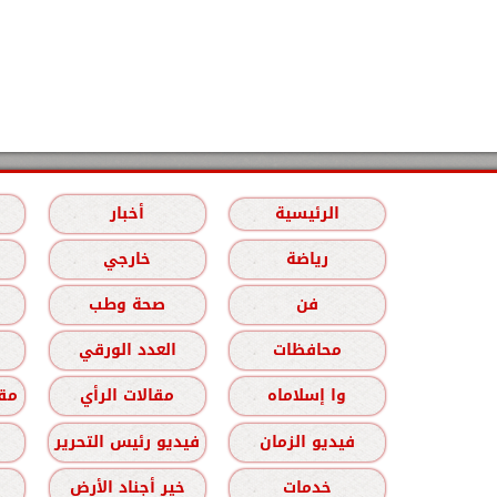
الرئيسية
أخبار
رياضة
خارجي
فن
صحة وطب
محافظات
العدد الورقي
وا إسلاماه
مقالات الرأي
مقا
فيديو الزمان
فيديو رئيس التحرير
خدمات
خير أجناد الأرض