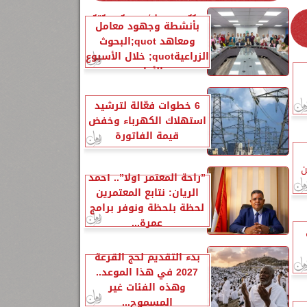
الزراعةquot; تنشر تقريرًا
بأنشطة وجهود معامل
ومعاهد quot;البحوث
الزراعيةquot; خلال الأسبوع
الأول...
6 خطوات فعّالة لترشيد
استهلاك الكهرباء وخفض
قيمة الفاتورة
ن
”راحة المعتمر أولًا”.. أحمد
الريان: نتابع المعتمرين
لحظة بلحظة ونوفر برامج
عمرة...
بدء التقديم لحج القرعة
2027 في هذا الموعد..
وهذه الفئات غير
المسموح...