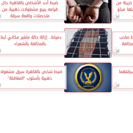
زينة من
ضبط أحد الأشخاص بالقاهرة حال
ها مبلغ
قيامه ببيع مشغولات ذهبية من
متحصلات واقعة سرقة
ط صاحب
دمياط.. إزالة حالة متغير مكاني لبناء
خالفة
بالمخالفة بالشعراء
رقتهما
ضبط شخص بالقاهرة سرق مشغولا
ذهبية بأسلوب ”المغافلة”